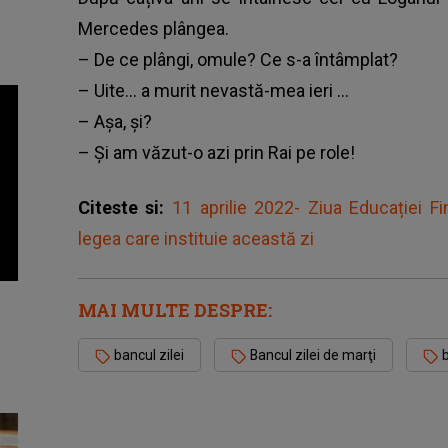
Mercedes plângea.
– De ce plângi, omule? Ce s-a întâmplat?
– Uite… a murit nevastă-mea ieri …
– Așa, și?
– Și am văzut-o azi prin Rai pe role!
Citeste si:
11 aprilie 2022- Ziua Educației F
legea care instituie această zi
MAI MULTE DESPRE:
bancul zilei
Bancul zilei de marţi
b