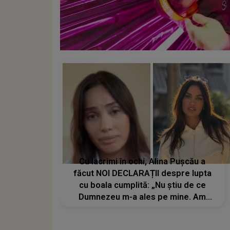
Cu lacrimi în ochi, Alina Pușcău a
făcut NOI DECLARAȚII despre lupta
cu boala cumplită: „Nu știu de ce
Dumnezeu m-a ales pe mine. Am
cancer la sân, am intrat în
metastază...”