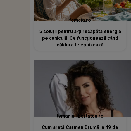
femeia.ro
5 soluții pentru a-ți recăpăta energia
pe caniculă. Ce funcționează când
căldura te epuizează
tvmania.libertatea.ro
Cum arată Carmen Brumă la 49 de