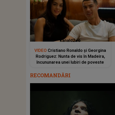
kanald2.ro
VIDEO
Cristiano Ronaldo și Georgina
Rodriguez: Nunta de vis în Madeira,
încununarea unei Iubiri de poveste
RECOMANDĂRI