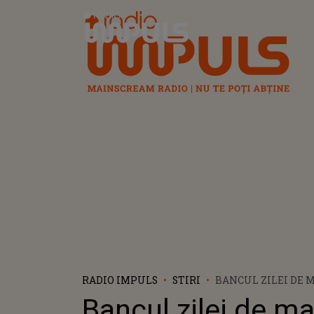
Radio Impuls
RADIO IMPULS
STIRI
BANCUL ZILEI DE M
TIPI AJUNȘI ÎN RA
Bancul zilei de mar