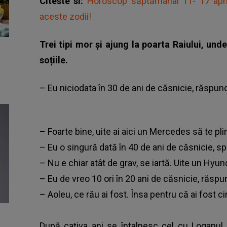
Citeste si:
Horoscop săptămânal 11- 17 apri
aceste zodii!
Trei tipi mor și ajung la poarta Raiului, und
soțiile.
– Eu niciodata în 30 de ani de căsnicie, răspun
– Foarte bine, uite ai aici un Mercedes să te pli
– Eu o singură dată în 40 de ani de căsnicie, sp
– Nu e chiar atât de grav, se iartă. Uite un Hyun
– Eu de vreo 10 ori în 20 ani de căsnicie, răspu
– Aoleu, ce rău ai fost. Însa pentru că ai fost ci
După cațiva ani se întalnesc cel cu Loganul