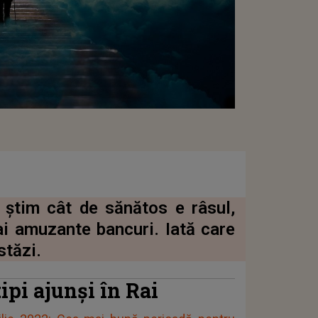
 știm cât de sănătos e râsul,
i amuzante bancuri. Iată care
stăzi.
 tipi ajunși în Rai