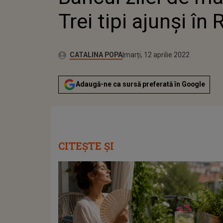
Trei tipi ajunși în 
Autor:
Publicat:
CATALINA POPA
marți, 12 aprilie 2022
Adaugă-ne ca sursă preferată în Google
CITEȘTE ȘI