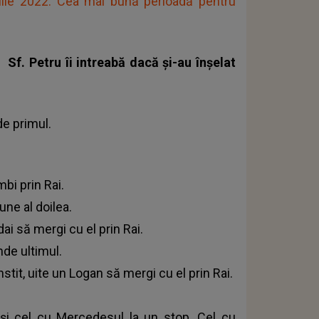
lie 2022: Cea mai bună perioadă pentru
e Sf. Petru îi intreabă dacă și-au înșelat
de primul.
mbi prin Rai.
une al doilea.
dai să mergi cu el prin Rai.
nde ultimul.
nstit, uite un Logan să mergi cu el prin Rai.
 și cel cu Mercedesul la un stop. Cel cu