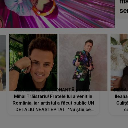
ma
se
REVEDERE EMOȚIONANTĂ pentru
MESAJ
Mihai Trăistariu! Fratele lui a venit în
Ilean
România, iar artistul a făcut public UN
Culiț
DETALIU NEAȘTEPTAT: "Nu știu ce
c
să-i zic. Voi ce spuneți ? Să se..."