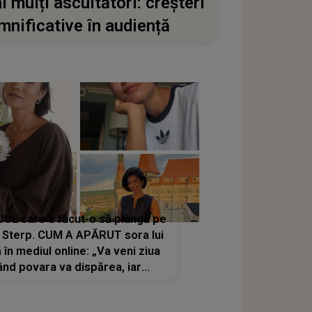
i mulți ascultători: creșteri
mnificative în audiență
UL care a făcut-o să plângă pe
a Sterp. CUM A APĂRUT sora lui
ă în mediul online: „Va veni ziua
ând povara va dispărea, iar
lacrimile...”