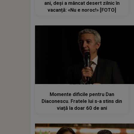
ani, deși a mâncat desert zilnic în
vacanță: «Nu e noroc!» [FOTO]
kanald2.ro
Momente dificile pentru Dan
Diaconescu. Fratele lui s-a stins din
viață la doar 60 de ani