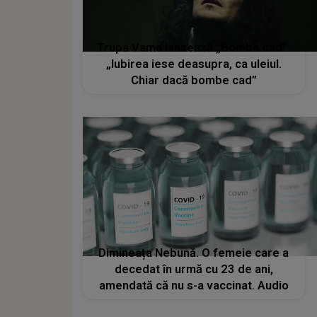
Trupa Vama lansează „Bombe cad”:
„Iubirea iese deasupra, ca uleiul.
Chiar dacă bombe cad”
Dimineața Nebună. O femeie care a
decedat în urmă cu 23 de ani,
amendată că nu s-a vaccinat. Audio