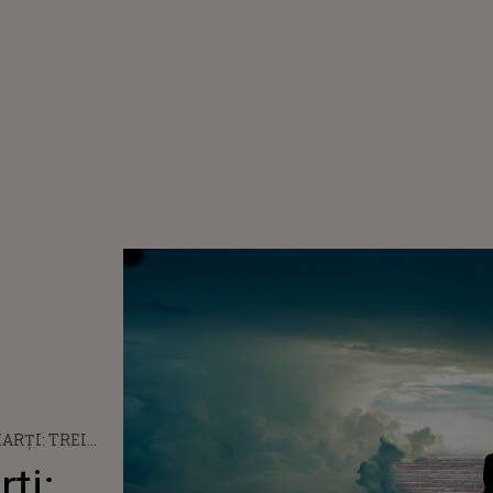
ARŢI: TREI
I
ţi: