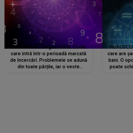
HOROSCOP 7 august 2026. Zodia
HOROSCOP 
care intră într-o perioadă marcată
care are șa
de încercări. Problemele se adună
bani. O opo
din toate părțile, iar o veste
poate schi
neașteptată îi dă planurile peste
la
cap