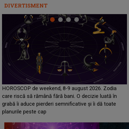
DIVERTISMENT
Emanuel a ținut ACEST DETALIU ASCUNS până
acum! În fața Alexandrei, concurentul din Casa Iubirii
face o MĂRTURISIRE NEAȘTEPTATĂ despre mama
sa: "I-am spus și ei în față, eu nu te iubesc pentru
că..."