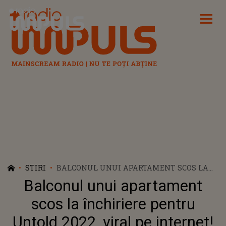
Radio Impuls
STIRI
BALCONUL UNUI APARTAMENT SCOS LA
ÎNCHIRIERE PENTRU UNTOLD 2022, VIRAL
Balconul unui apartament
PE INTERNET! GLUME PE SEAMA
PROPRIETARULUI: „CU LOC DE PARCARE
scos la închiriere pentru
INCLUS?”
Untold 2022, viral pe internet!