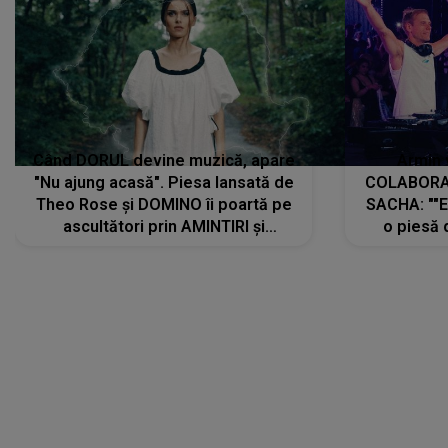
Când DORUL devine muzică, apare
Armin 
"Nu ajung acasă". Piesa lansată de
COLABORAR
Theo Rose și DOMINO îi poartă pe
SACHA: ""E
ascultători prin AMINTIRI și
o piesă 
REGĂSIRI, iar drumul emoțiilor
imediat pre
trece prin sufletul publicului:
cu mine șt
"Pentru toți cei care au plecat
păstrăm do
departe ca să le fie mai bine"