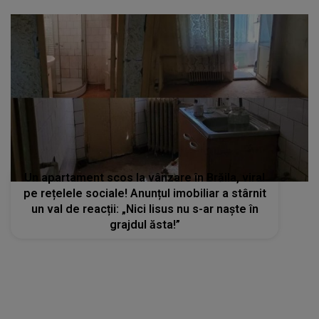
Un apartament scos la vânzare în Brăila, viral
pe rețelele sociale! Anunțul imobiliar a stârnit
un val de reacții: „Nici Iisus nu s-ar naște în
grajdul ăsta!”