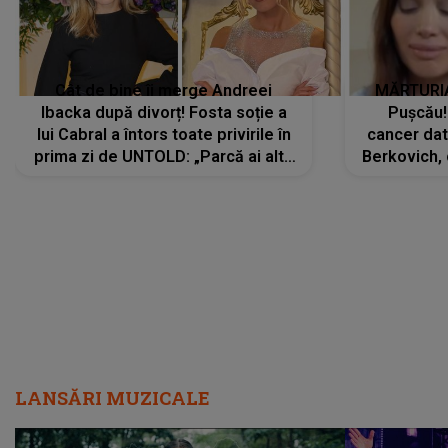
Cât de bine îi merge Andreei
MĂRTURIA
Ibacka după divorț! Fosta soție a
Pușcău!
lui Cabral a întors toate privirile în
cancer dato
prima zi de UNTOLD: „Parcă ai altă
Berkovich, 
strălucire, emani putere,
accident ru
încredere, siguranță...”
Dacă nu 
LANSĂRI MUZICALE