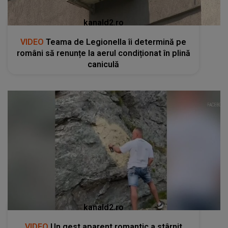
kanald2.ro
VIDEO
Teama de Legionella îi determină pe
români să renunțe la aerul condiționat în plină
caniculă
kanald2.ro
VIDEO
Un gest aparent romantic a stârnit