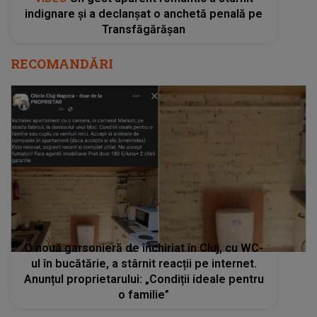
indignare și a declanșat o anchetă penală pe
Transfăgărășan
RECOMANDĂRI
O nouă garsonieră de închiriat în Cluj, cu WC-
ul în bucătărie, a stârnit reacții pe internet.
Anunțul proprietarului: „Condiții ideale pentru
o familie”