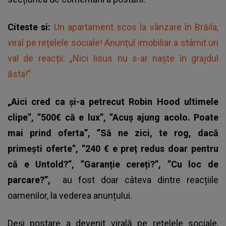
Citeste si:
Un apartament scos la vânzare în Brăila,
viral pe rețelele sociale! Anunțul imobiliar a stârnit un
val de reacții: „Nici Iisus nu s-ar naște în grajdul
ăsta!”
„Aici cred ca și-a petrecut Robin Hood ultimele
clipe”, ”500€ că e lux”, ”Acuș ajung acolo. Poate
mai prind oferta”, ”Să ne zici, te rog, dacă
primești oferte”, ”240 € e preț redus doar pentru
că e Untold?”, ”Garanție cereți?”, ”Cu loc de
parcare?”,
au fost doar câteva dintre reacțiile
oamenilor, la vederea anunțului.
Deși postare a devenit virală pe rețelele sociale,