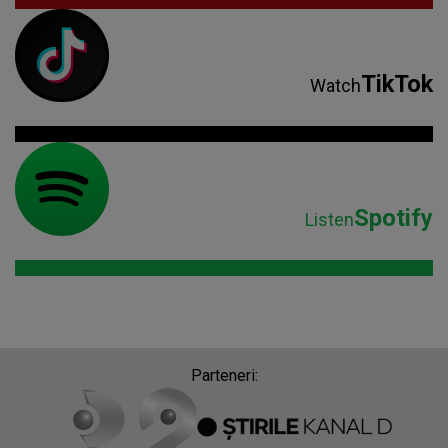
TikTok
Watch
Spotify
Listen
Parteneri: