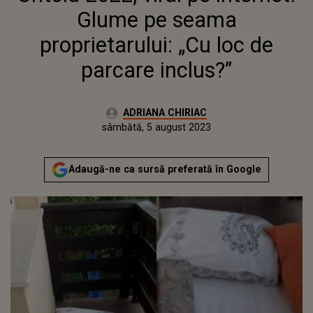
Glume pe seama
proprietarului: „Cu loc de
parcare inclus?”
Autor:
ADRIANA CHIRIAC
Publicat:
vineri, 5 august 2022
Actualizat:
sâmbătă, 5 august 2023
Adaugă-ne ca sursă preferată în Google