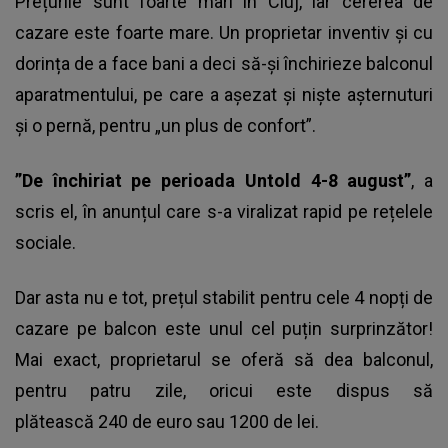
Prețurile sunt foarte mari în Cluj, iar cererea de
cazare este foarte mare. Un proprietar inventiv și cu
dorința de a face bani a deci să-și închirieze balconul
aparatmentului, pe care a așezat și niște așternuturi
și o pernă, pentru „un plus de confort”.
”De închiriat pe perioada Untold 4-8 august”
, a
scris el, în anunțul care s-a viralizat rapid pe rețelele
sociale.
Dar asta nu e tot, prețul stabilit pentru cele 4 nopți de
cazare pe balcon este unul cel puțin surprinzător!
Mai exact,
proprietarul se oferă să dea balconul
,
pentru patru zile, oricui este dispus să
plătească 240 de euro sau 1200 de lei.