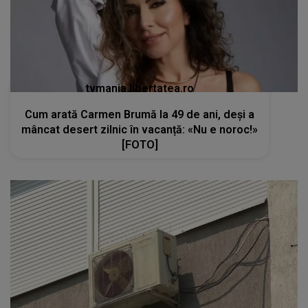
tvmania.libertatea.ro
Cum arată Carmen Brumă la 49 de ani, deși a
mâncat desert zilnic în vacanță: «Nu e noroc!»
[FOTO]