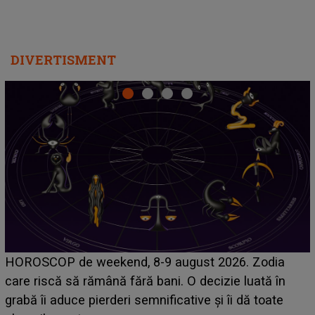
DIVERTISMENT
Emanuel a ținut ACEST DETALIU ASCUNS până
acum! În fața Alexandrei, concurentul din Casa Iubirii
face o MĂRTURISIRE NEAȘTEPTATĂ despre mama