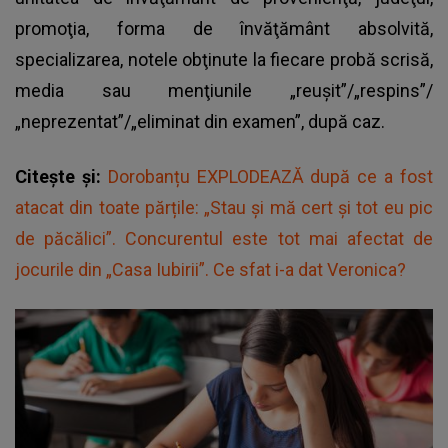
promoţia, forma de învăţământ absolvită,
specializarea, notele obţinute la fiecare probă scrisă,
media sau menţiunile „reuşit”/„respins”/
„neprezentat”/„eliminat din examen”, după caz.
Citește și:
Dorobanțu EXPLODEAZĂ după ce a fost
atacat din toate părțile: „Stau și mă cert și tot eu pic
de păcălici”. Concurentul este tot mai afectat de
jocurile din „Casa Iubirii”. Ce sfat i-a dat Veronica?