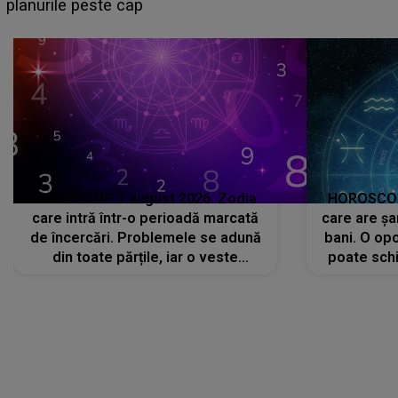
sa: "I-am spus și ei în față, eu nu te iubesc pentru
că..."
HOROSCOP 7 august 2026. Zodia
HOROSCOP 
care intră într-o perioadă marcată
care are șa
de încercări. Problemele se adună
bani. O opo
din toate părțile, iar o veste
poate schi
neașteptată îi dă planurile peste
la
cap