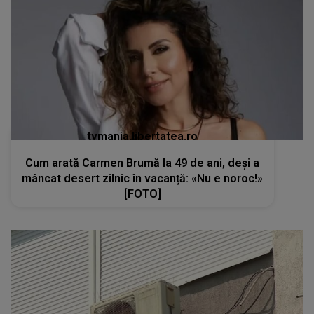
tvmania.libertatea.ro
Cum arată Carmen Brumă la 49 de ani, deși a
mâncat desert zilnic în vacanță: «Nu e noroc!»
[FOTO]