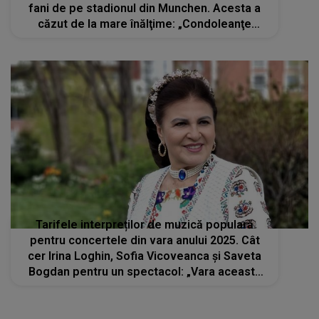
fani de pe stadionul din Munchen. Acesta a
căzut de la mare înălţime: „Condoleanţe
familiei sale”
Tarifele interpreților de muzică populară
pentru concertele din vara anului 2025. Cât
cer Irina Loghin, Sofia Vicoveanca și Saveta
Bogdan pentru un spectacol: „Vara aceasta
am mai multe evenimente, dar nu mă duc
oriunde să cânt”