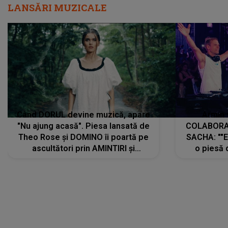
LANSĂRI MUZICALE
Când DORUL devine muzică, apare
Armin 
"Nu ajung acasă". Piesa lansată de
COLABORAR
Theo Rose și DOMINO îi poartă pe
SACHA: ""E
ascultători prin AMINTIRI și
o piesă 
REGĂSIRI, iar drumul emoțiilor
imediat pre
trece prin sufletul publicului:
cu mine șt
"Pentru toți cei care au plecat
păstrăm do
departe ca să le fie mai bine"