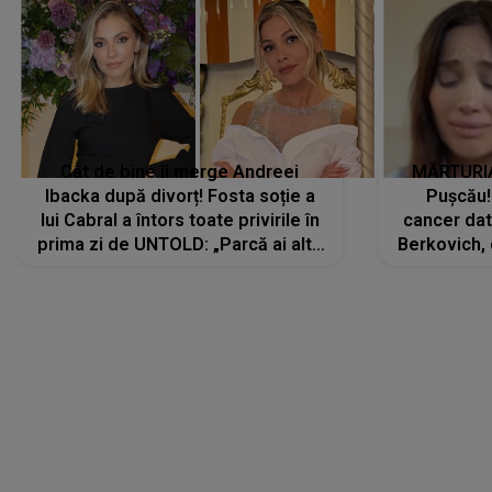
Cât de bine îi merge Andreei
MĂRTURIA
Ibacka după divorț! Fosta soție a
Pușcău!
lui Cabral a întors toate privirile în
cancer dato
prima zi de UNTOLD: „Parcă ai altă
Berkovich, 
strălucire, emani putere,
accident ru
încredere, siguranță...”
Dacă nu 