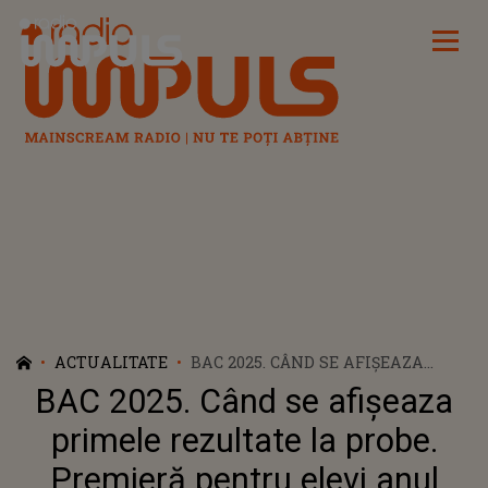
Radio Impuls
ACTUALITATE
BAC 2025. CÂND SE AFIȘEAZA
PRIMELE REZULTATE LA PROBE.
BAC 2025. Când se afișeaza
PREMIERĂ PENTRU ELEVI ANUL
ACESTA: VOR PUTEA SĂ VADĂ
primele rezultate la probe.
LUCRĂRILE DUPĂ EVALUARE
Premieră pentru elevi anul