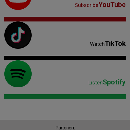
YouTube
Subscribe
TikTok
Watch
Spotify
Listen
Parteneri: