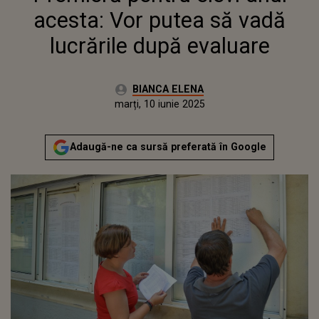
acesta: Vor putea să vadă
lucrările după evaluare
Autor:
BIANCA ELENA
Publicat:
marți, 10 iunie 2025
Actualizat:
marți, 10 iunie 2025
Adaugă-ne ca sursă preferată în Google