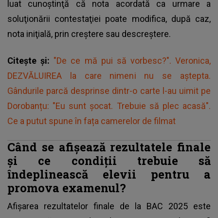
luat cunoştinţă că nota acordată ca urmare a
soluţionării contestaţiei poate modifica, după caz,
nota iniţială, prin creştere sau descreştere.
Citește și:
"De ce mă pui să vorbesc?". Veronica,
DEZVĂLUIREA la care nimeni nu se aștepta.
Gândurile parcă desprinse dintr-o carte l-au uimit pe
Dorobanțu: "Eu sunt șocat. Trebuie să plec acasă".
Ce a putut spune în fața camerelor de filmat
Când se afișează rezultatele finale
și ce condiții trebuie să
îndeplinească elevii pentru a
promova examenul?
Afişarea rezultatelor finale de la BAC 2025 este