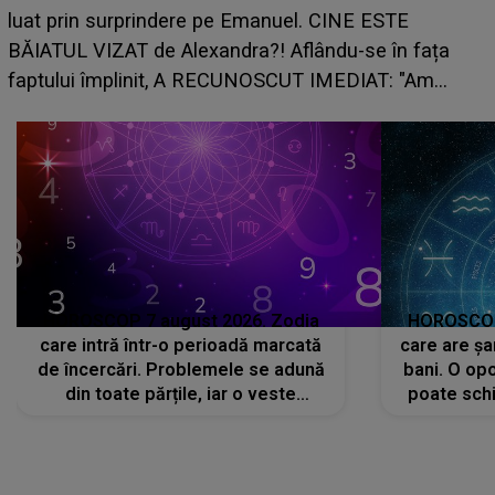
care riscă să rămână fără bani. O decizie luat
E
grabă îi aduce pierderi semnificative și îi dă t
n fața
planurile peste cap
 "Am
HOROSCOP 7 august 2026. Zodia
HOROSCOP 
care intră într-o perioadă marcată
care are șa
de încercări. Problemele se adună
bani. O opo
din toate părțile, iar o veste
poate schi
neașteptată îi dă planurile peste
la
cap