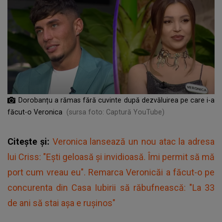
Dorobanțu a rămas fără cuvinte după dezvăluirea pe care i-a
făcut-o Veronica
(sursa foto: Captură YouTube)
Citește și:
Veronica lansează un nou atac la adresa
lui Criss: "Ești geloasă și invidioasă. Îmi permit să mă
port cum vreau eu". Remarca Veronicăi a făcut-o pe
concurenta din Casa Iubirii să răbufnească: "La 33
de ani să stai așa e rușinos"