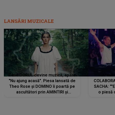
LANSĂRI MUZICALE
Când DORUL devine muzică, apare
Armin 
"Nu ajung acasă". Piesa lansată de
COLABORAR
Theo Rose și DOMINO îi poartă pe
SACHA: ""E
ascultători prin AMINTIRI și
o piesă 
REGĂSIRI, iar drumul emoțiilor
imediat pre
trece prin sufletul publicului:
cu mine șt
"Pentru toți cei care au plecat
păstrăm do
departe ca să le fie mai bine"