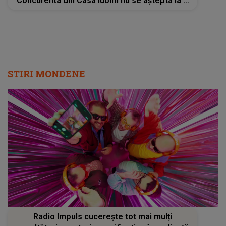
Concurenta din Casa Iubirii nu se aștepta la o
asemenea reacție
STIRI MONDENE
Radio Impuls cucerește tot mai mulți