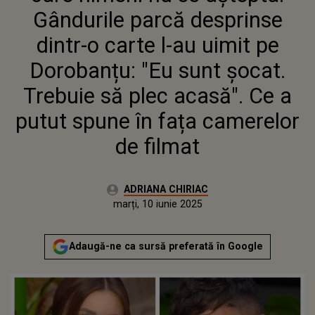
TREBUIE SĂ PLEC ACASĂ". CE A
Gândurile parcă desprinse
PUTUT SPUNE ÎN FAȚA
CAMERELOR DE FILMAT
dintr-o carte l-au uimit pe
Dorobanțu: "Eu sunt șocat.
Trebuie să plec acasă". Ce a
putut spune în fața camerelor
de filmat
Autor:
ADRIANA CHIRIAC
Publicat:
marți, 10 iunie 2025
Actualizat:
marți, 10 iunie 2025
Adaugă-ne ca sursă preferată în Google