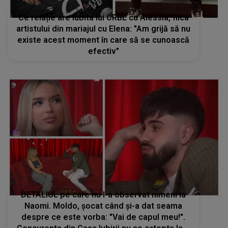
Ce relație are iubita lui CRBL cu Alessia, fiica
artistului din mariajul cu Elena: "Am grijă să nu
existe acest moment în care să se cunoască
efectiv"
DETALIUL pe care nu l-a observat nimeni la
Naomi. Moldo, șocat când și-a dat seama
despre ce este vorba: "Vai de capul meu!".