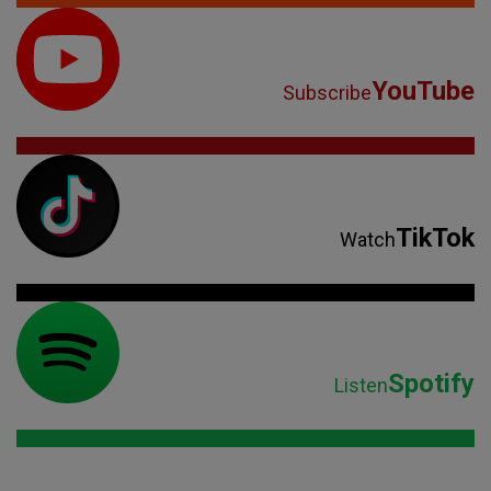
YouTube
Subscribe
TikTok
Watch
Spotify
Listen