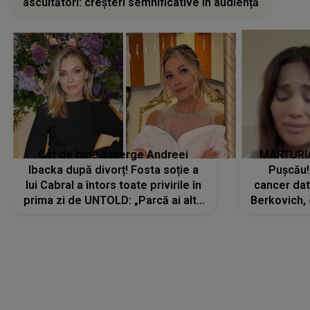
ascultători: creșteri semnificative în audiență
Cât de bine îi merge Andreei
MĂRTURIA
Ibacka după divorț! Fosta soție a
Pușcău!
lui Cabral a întors toate privirile în
cancer dato
prima zi de UNTOLD: „Parcă ai altă
Berkovich, 
strălucire, emani putere,
accident ru
încredere, siguranță...”
Dacă nu 