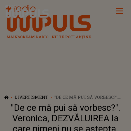
Radio Impuls
DIVERTISMENT
"DE CE MĂ PUI SĂ VORBESC?".
VERONICA, DEZVĂLUIREA LA
"De ce mă pui să vorbesc?".
CARE NIMENI NU SE AȘTEPTA.
GÂNDURILE PARCĂ DESPRINSE
Veronica, DEZVĂLUIREA la
DINTR-O CARTE L-AU UIMIT PE
care nimeni nu se aștepta.
DOROBANȚU: "EU SUNT ȘOCAT.