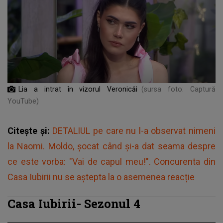
Lia a intrat în vizorul Veronicăi
(sursa foto: Captură
YouTube)
Citește și:
DETALIUL pe care nu l-a observat nimeni
la Naomi. Moldo, șocat când și-a dat seama despre
ce este vorba: "Vai de capul meu!". Concurenta din
Casa Iubirii nu se aștepta la o asemenea reacție
Casa Iubirii- Sezonul 4