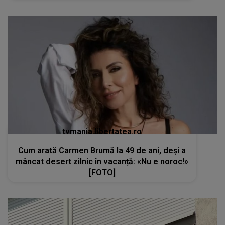
tvmania.libertatea.ro
Cum arată Carmen Brumă la 49 de ani, deși a
mâncat desert zilnic în vacanță: «Nu e noroc!»
[FOTO]