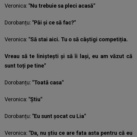
Veronica:
"Nu trebuie sa pleci acasă"
Dorobanțu:
"Păi și ce să fac?"
Veronica:
"Să stai aici. Tu o să câștigi competiția.
Vreau să te liniștești și să îi lași, eu am văzut că
sunt toți pe tine"
Dorobanțu:
"Toată casa"
Veronica
:
"Știu"
Dorobanțu:
"Eu sunt șocat cu Lia"
Veronica:
"Da, nu știu ce are fata asta pentru că eu