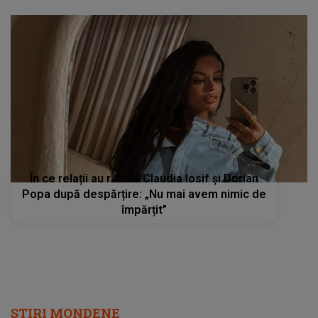
În ce relații au rămas Claudia Iosif și Dorian
Popa după despărțire: „Nu mai avem nimic de
împărțit”
STIRI MONDENE