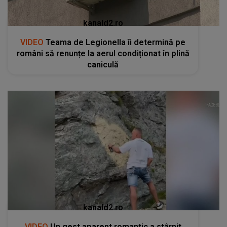
kanald2.ro
VIDEO
Teama de Legionella îi determină pe
români să renunțe la aerul condiționat în plină
caniculă
kanald2.ro
VIDEO
Un gest aparent romantic a stârnit