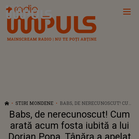
Radio Impuls
STIRI MONDENE
BABS, DE NERECUNOSCUT! CUM
ARATĂ ACUM FOSTA IUBITĂ A
Babs, de nerecunoscut! Cum
LUI DORIAN POPA. TÂNĂRA A
APELAT LA O INTERVENȚIE DE
arată acum fosta iubită a lui
ULTIMĂ GENERAȚIE
Dorian Popa. Tânăra a apelat