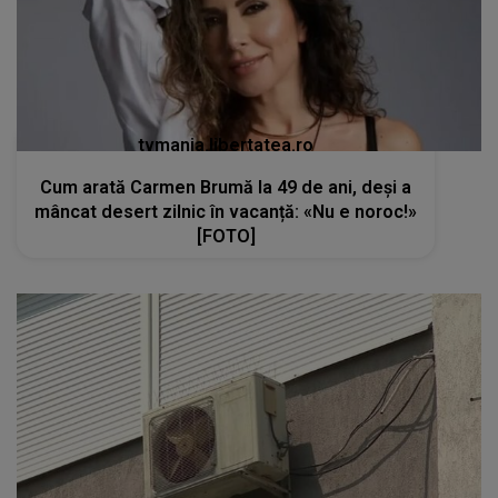
tvmania.libertatea.ro
Cum arată Carmen Brumă la 49 de ani, deși a
mâncat desert zilnic în vacanță: «Nu e noroc!»
[FOTO]