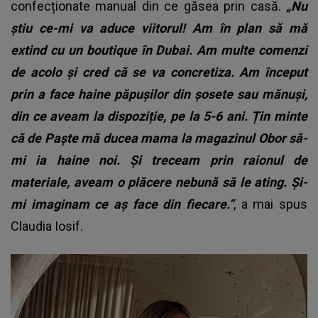
confecționate manual din ce găsea prin casă.
„Nu
știu ce-mi va aduce viitorul! Am în plan să mă
extind cu un boutique în Dubai. Am multe comenzi
de acolo și cred că se va concretiza. Am început
prin a face haine păpușilor din șosete sau mănuși,
din ce aveam la dispoziție, pe la 5-6 ani. Țin minte
că de Paște mă ducea mama la magazinul Obor să-
mi ia haine noi. Și treceam prin raionul de
materiale, aveam o plăcere nebună să le ating. Și-
mi imaginam ce aș face din fiecare.”
, a mai spus
Claudia Iosif.