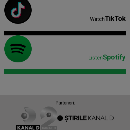
TikTok
Watch
Spotify
Listen
Parteneri: