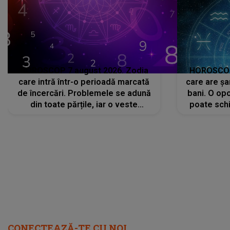
HOROSCOP 7 august 2026. Zodia
HOROSCOP 
care intră într-o perioadă marcată
care are șa
de încercări. Problemele se adună
bani. O opo
din toate părțile, iar o veste
poate schi
neașteptată îi dă planurile peste
la
cap
CONECTEAZĂ-TE CU NOI