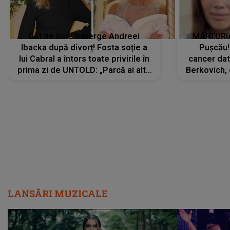
Cât de bine îi merge Andreei
MĂRTURIA
Ibacka după divorț! Fosta soție a
Pușcău!
lui Cabral a întors toate privirile în
cancer dato
prima zi de UNTOLD: „Parcă ai altă
Berkovich, 
strălucire, emani putere,
accident ru
încredere, siguranță...”
Dacă nu 
LANSĂRI MUZICALE