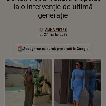
la o intervenție de ultimă
generație
Autor:
ALINA PETRE
Publicat:
joi, 27 martie 2025
Adaugă-ne ca sursă preferată în Google