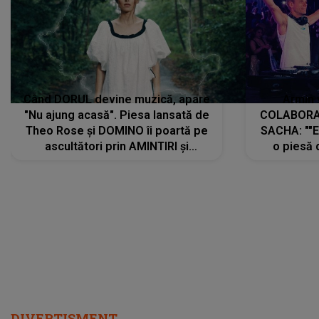
Când DORUL devine muzică, apare
Armin 
"Nu ajung acasă". Piesa lansată de
COLABORAR
Theo Rose și DOMINO îi poartă pe
SACHA: ""E
ascultători prin AMINTIRI și
o piesă 
REGĂSIRI, iar drumul emoțiilor
imediat pre
trece prin sufletul publicului:
cu mine șt
"Pentru toți cei care au plecat
păstrăm do
departe ca să le fie mai bine"
DIVERTISMENT