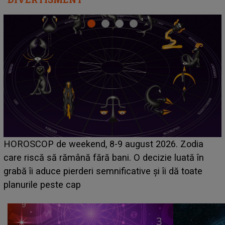
Emanuel a ținut ACEST DETALIU ASCUNS până
acum! În fața Alexandrei, concurentul din Casa Iubirii
face o MĂRTURISIRE NEAȘTEPTATĂ despre mama
sa: "I-am spus și ei în față, eu nu te iubesc pentru
că..."