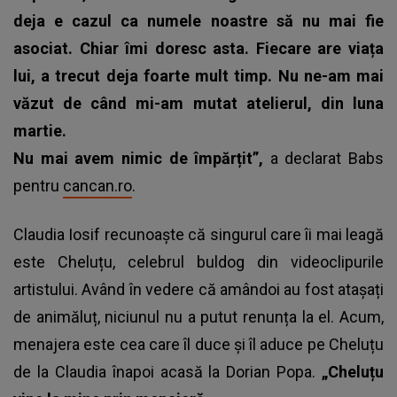
deja e cazul ca numele noastre să nu mai fie
asociat. Chiar îmi doresc asta. Fiecare are viața
lui, a trecut deja foarte mult timp. Nu ne-am mai
văzut de când mi-am mutat atelierul, din luna
martie.
Nu mai avem nimic de împărțit”,
a declarat Babs
pentru
cancan.ro
.
Claudia Iosif recunoaște că singurul care îi mai leagă
este Cheluțu, celebrul buldog din videoclipurile
artistului. Având în vedere că amândoi au fost atașați
de animăluț, niciunul nu a putut renunța la el. Acum,
menajera este cea care îl duce și îl aduce pe Cheluțu
de la Claudia înapoi acasă la
Dorian Popa
.
„Cheluțu