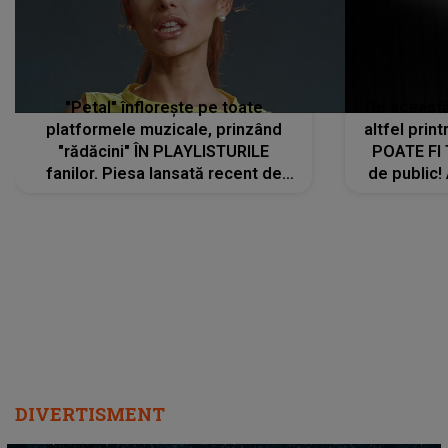
"Petal" înflorește pe toate
De această 
platformele muzicale, prinzând
altfel prin
"rădăcini" ÎN PLAYLISTURILE
POATE FI
fanilor. Piesa lansată recent de
de public!
Ariana Grande îi face pe
a lansat V
ascultători SĂ O ASCULTE PE
REPEAT
DIVERTISMENT