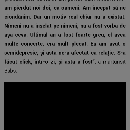
am pierdut noi doi, ca oameni. Am început să ne
ciondănim. Dar un motiv real chiar nu a existat.
Nimeni nu a înșelat pe nimeni, nu a fost vorba de
așa ceva. Ultimul an a fost foarte greu, el avea
multe concerte, era mult plecat. Eu am avut o
semidepresie, și asta ne-a afectat ca relație. S-a
făcut click, într-o zi, și asta a fost”,
a mărturisit
Babs
.