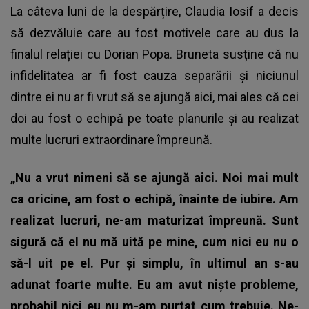
La câteva luni de la despărțire, Claudia Iosif a decis
să dezvăluie care au fost motivele care au dus la
finalul relației cu Dorian Popa. Bruneta susține că nu
infidelitatea ar fi fost cauza separării și niciunul
dintre ei nu ar fi vrut să se ajungă aici, mai ales că cei
doi au fost o echipă pe toate planurile și au realizat
multe lucruri extraordinare împreună.
„Nu a vrut nimeni să se ajungă aici. Noi mai mult
ca oricine, am fost o echipă, înainte de iubire. Am
realizat lucruri, ne-am maturizat împreună. Sunt
sigură că el nu mă uită pe mine, cum nici eu nu o
să-l uit pe el. Pur și simplu, în ultimul an s-au
adunat foarte multe. Eu am avut niște probleme,
probabil nici eu nu m-am purtat cum trebuie. Ne-