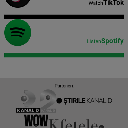
TikTok
Watch
Spotify
Listen
Parteneri: