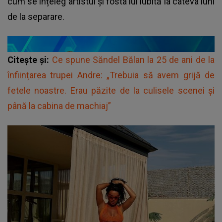
cum se înțeleg artistul și fosta lui iubită la câteva luni
de la separare.
Citește și:
Ce spune Săndel Bălan la 25 de ani de la
înființarea trupei Andre: „Trebuia să avem grijă de
fetele noastre. Erau păzite de la culisele scenei și
până la cabina de machiaj”