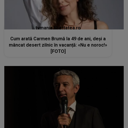
tvmania.libertatea.ro
Cum arată Carmen Brumă la 49 de ani, deși a
mâncat desert zilnic în vacanță: «Nu e noroc!»
[FOTO]