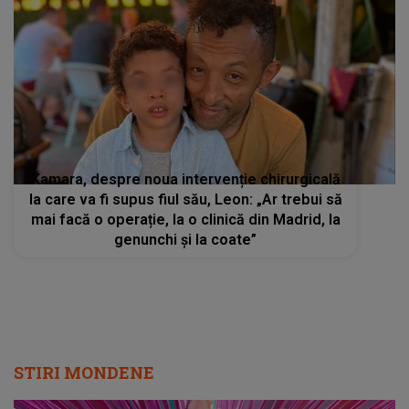
Kamara, despre noua intervenție chirurgicală
la care va fi supus fiul său, Leon: „Ar trebui să
mai facă o operație, la o clinică din Madrid, la
genunchi și la coate”
STIRI MONDENE