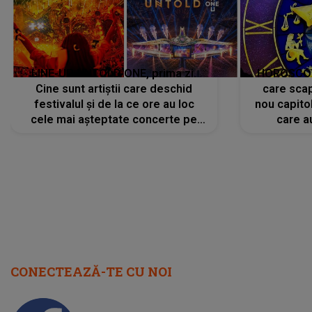
LINE-UP UNTOLD ONE, prima zi.
HOROSCOP 
Cine sunt artiștii care deschid
care scap
festivalul și de la ce ore au loc
nou capitol
cele mai așteptate concerte pe
care a
scena principală?
perioadă 
CONECTEAZĂ-TE CU NOI