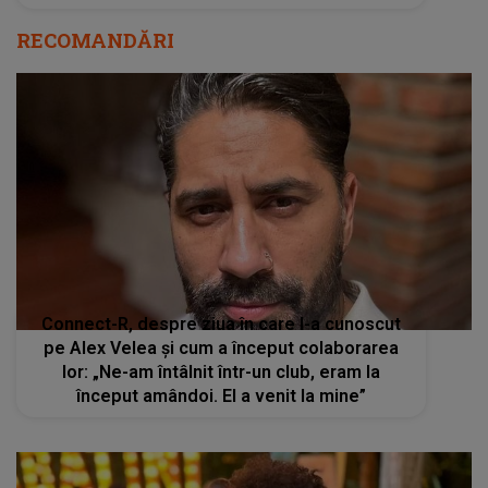
RECOMANDĂRI
Connect-R, despre ziua în care l-a cunoscut
pe Alex Velea și cum a început colaborarea
lor: „Ne-am întâlnit într-un club, eram la
început amândoi. El a venit la mine”