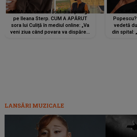
MESAJUL care a făcut-o să plângă
CE SE Î
pe Ileana Sterp. CUM A APĂRUT
Popescu?
sora lui Culiță în mediul online: „Va
vedetă du
veni ziua când povara va dispărea,
din spital:
iar lacrimile...”
LANSĂRI MUZICALE