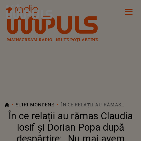
Radio Impuls
STIRI MONDENE
ÎN CE RELAȚII AU RĂMAS
CLAUDIA IOSIF ȘI DORIAN POPA
În ce relații au rămas Claudia
DUPĂ DESPĂRȚIRE: „NU MAI
AVEM NIMIC DE ÎMPĂRȚIT”
Iosif și Dorian Popa după
despărțire: „Nu mai avem