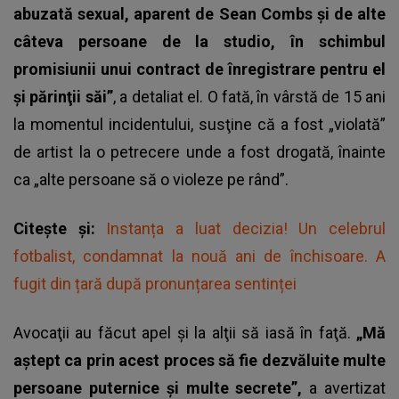
abuzată sexual, aparent de Sean Combs şi de alte
câteva persoane de la studio, în schimbul
promisiunii unui contract de înregistrare pentru el
şi părinţii săi”
, a detaliat el. O fată, în vârstă de 15 ani
la momentul incidentului, susţine că a fost „violată”
de artist la o petrecere unde a fost drogată, înainte
ca „alte persoane să o violeze pe rând”.
Citește și:
Instanța a luat decizia! Un celebrul
fotbalist, condamnat la nouă ani de închisoare. A
fugit din țară după pronunțarea sentinței
Avocaţii au făcut apel şi la alţii să iasă în faţă.
„Mă
aştept ca prin acest proces să fie dezvăluite multe
persoane puternice şi multe secrete”,
a avertizat