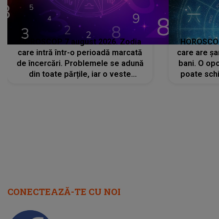
HOROSCOP 7 august 2026. Zodia
HOROSCOP 
care intră într-o perioadă marcată
care are șa
de încercări. Problemele se adună
bani. O opo
din toate părțile, iar o veste
poate schi
neașteptată îi dă planurile peste
la
cap
CONECTEAZĂ-TE CU NOI