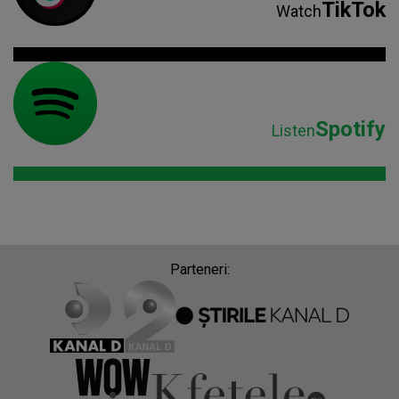
TikTok
Watch
Spotify
Listen
Parteneri: