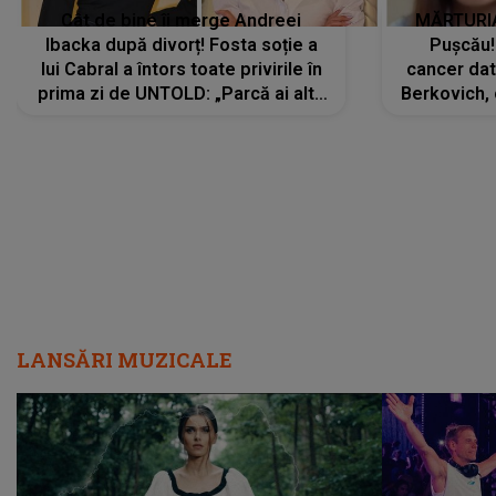
Cât de bine îi merge Andreei
MĂRTURIA
Ibacka după divorț! Fosta soție a
Pușcău!
lui Cabral a întors toate privirile în
cancer dato
prima zi de UNTOLD: „Parcă ai altă
Berkovich, 
strălucire, emani putere,
accident ru
încredere, siguranță...”
Dacă nu 
LANSĂRI MUZICALE