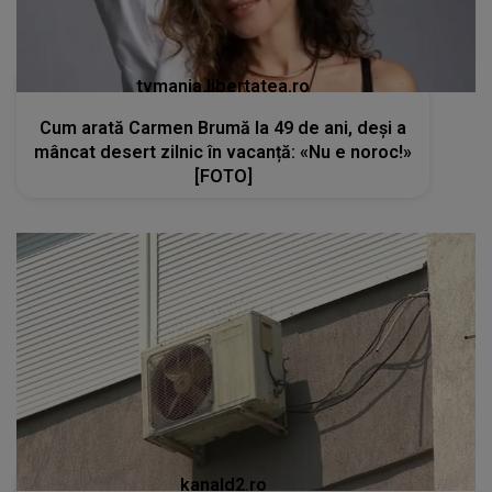
tvmania.libertatea.ro
Cum arată Carmen Brumă la 49 de ani, deși a
mâncat desert zilnic în vacanță: «Nu e noroc!»
[FOTO]
kanald2.ro