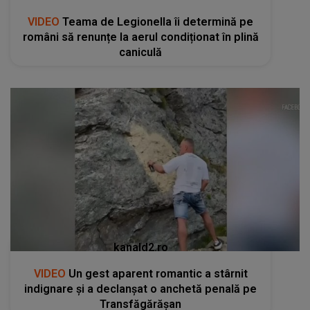
VIDEO
Teama de Legionella îi determină pe
români să renunțe la aerul condiționat în plină
caniculă
kanald2.ro
VIDEO
Un gest aparent romantic a stârnit
indignare și a declanșat o anchetă penală pe
Transfăgărășan