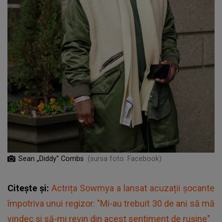
Sean „Diddy” Combs
(sursa foto: Facebook)
Citește și:
Actrița Sowmya a lansat acuzații șocante
împotriva unui regizor: "Mi-au trebuit 30 de ani să mă
vindec și să-mi revin din acest sentiment de rușine"