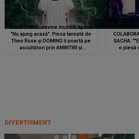
Când DORUL devine muzică, apare
Armin 
"Nu ajung acasă". Piesa lansată de
COLABORAR
Theo Rose și DOMINO îi poartă pe
SACHA: ""E
ascultători prin AMINTIRI și
o piesă 
REGĂSIRI, iar drumul emoțiilor
imediat pre
trece prin sufletul publicului:
cu mine șt
"Pentru toți cei care au plecat
păstrăm do
departe ca să le fie mai bine"
DIVERTISMENT