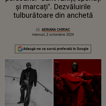
și marcați". Dezvăluirile
tulburătoare din anchetă
Autor:
ADRIANA CHIRIAC
Publicat:
miercuri, 2 octombrie 2024
Actualizat:
miercuri, 2 octombrie 2024
Adaugă-ne ca sursă preferată în Google