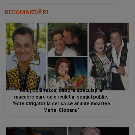
RECOMANDĂRI
Ionuț Dolănescu, despre speculațiile
macabre care au circulat în spațiul public:
"Este strigător la cer să se anunțe moartea
Mariei Ciobanu"