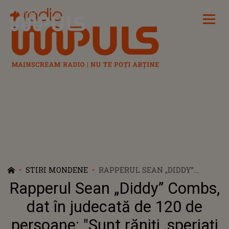
Radio Impuls
STIRI MONDENE
RAPPERUL SEAN „DIDDY”
COMBS, DAT ÎN JUDECATĂ DE
Rapperul Sean „Diddy” Combs,
120 DE PERSOANE: "SUNT
RĂNIȚI, SPERIAȚI ȘI MARCAȚI".
dat în judecată de 120 de
DEZVĂLUIRILE TULBURĂTOARE
persoane: "Sunt răniți, speriați
DIN ANCHETĂ