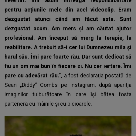
neiertat. Îmi asum întreaga responsabilitate
pentru acțiunile mele din acel videoclip. Eram
dezgustat atunci când am făcut asta. Sunt
dezgustat acum. Am mers și am căutat ajutor
profesional. Am început să merg la terapie, la
reabilitare. A trebuit să-i cer lui Dumnezeu mila și
harul său. Îmi pare foarte rău. Dar sunt dedicat să
fiu un om mai bun în fiecare zi. Nu cer iertare. Îmi
pare cu adevărat rău.”,
a fost declaraţia postată de
Sean „Diddy” Combs
pe Instagram, după apariţia
imaginilor tulburătoare în care îşi bătea fosta
parteneră cu mâinile şi cu picioarele.