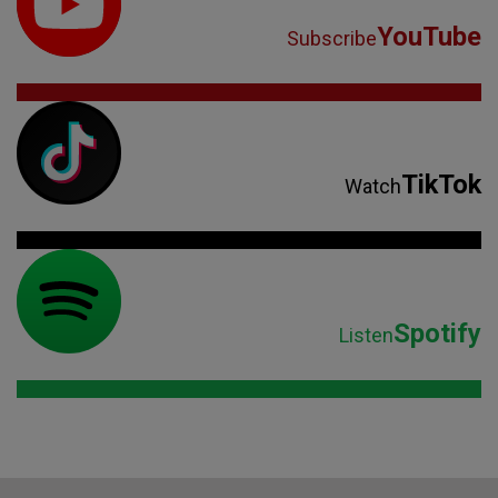
YouTube
Subscribe
TikTok
Watch
Spotify
Listen