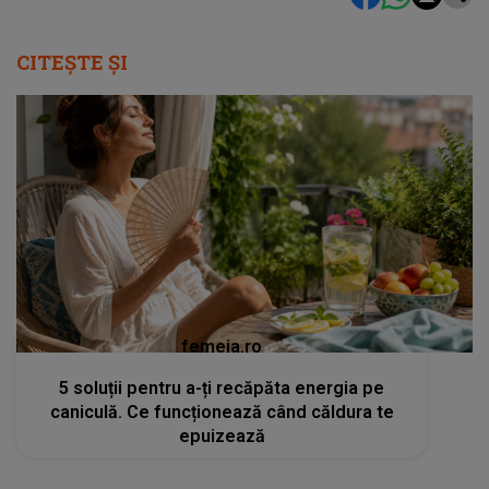
CITEȘTE ȘI
femeia.ro
5 soluții pentru a-ți recăpăta energia pe
caniculă. Ce funcționează când căldura te
epuizează