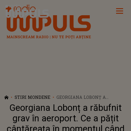
Radio Impuls
STIRI MONDENE
GEORGIANA LOBONȚ A
RĂBUFNIT GRAV ÎN AEROPORT.
Georgiana Lobonț a răbufnit
CE A PĂȚIT CÂNTĂREAȚA ÎN
MOMENTUL CÂND A VRUT SĂ
grav în aeroport. Ce a pățit
SE ÎMBARCE SPRE IBIZA: "VĂ
cântăreața în momentul când
LASĂ PE DINAFARĂ CU BANII