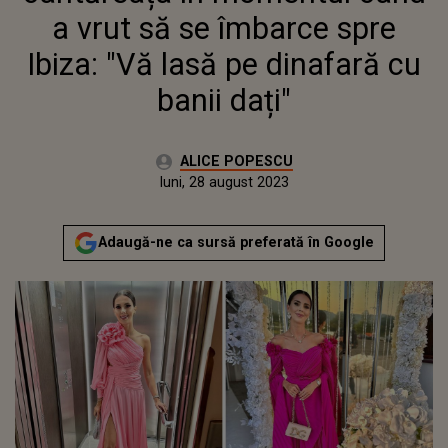
DAȚI"
a vrut să se îmbarce spre
Ibiza: "Vă lasă pe dinafară cu
banii dați"
Autor:
ALICE POPESCU
Publicat:
luni, 28 august 2023
Actualizat:
luni, 28 august 2023
Adaugă-ne ca sursă preferată în Google