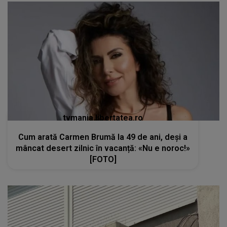
tvmania.libertatea.ro
Cum arată Carmen Brumă la 49 de ani, deși a
mâncat desert zilnic în vacanță: «Nu e noroc!»
[FOTO]