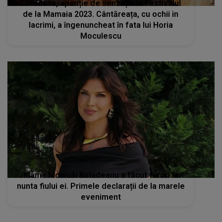
Loredana, apariție de senzație la Festivalul
de la Mamaia 2023. Cântăreața, cu ochii in
lacrimi, a îngenuncheat în fata lui Horia
Moculescu
Mama Monicăi Birladeanu a făcut furori la
nunta fiului ei. Primele declarații de la marele
eveniment