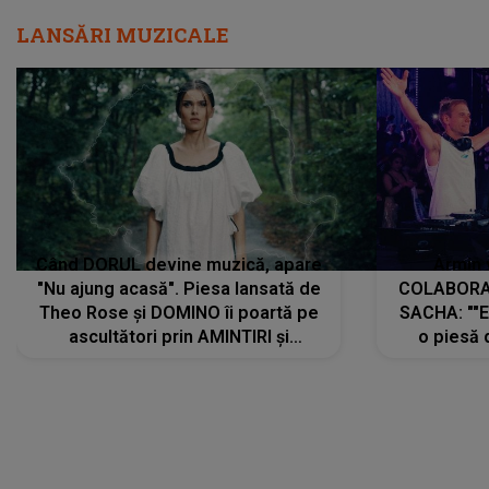
LANSĂRI MUZICALE
Când DORUL devine muzică, apare
Armin 
"Nu ajung acasă". Piesa lansată de
COLABORAR
Theo Rose și DOMINO îi poartă pe
SACHA: ""E
ascultători prin AMINTIRI și
o piesă 
REGĂSIRI, iar drumul emoțiilor
imediat pre
trece prin sufletul publicului:
cu mine șt
"Pentru toți cei care au plecat
păstrăm do
departe ca să le fie mai bine"