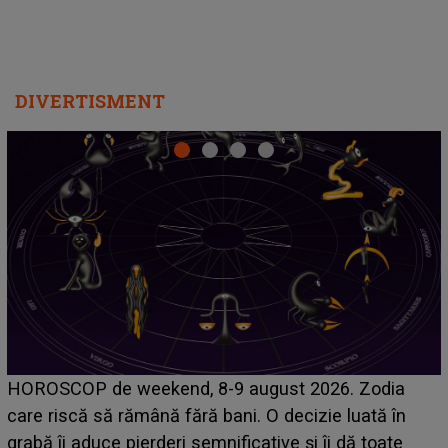
DIVERTISMENT
Emanuel a ținut ACEST DETALIU ASCUNS până
acum! În fața Alexandrei, concurentul din Casa Iubirii
face o MĂRTURISIRE NEAȘTEPTATĂ despre mama