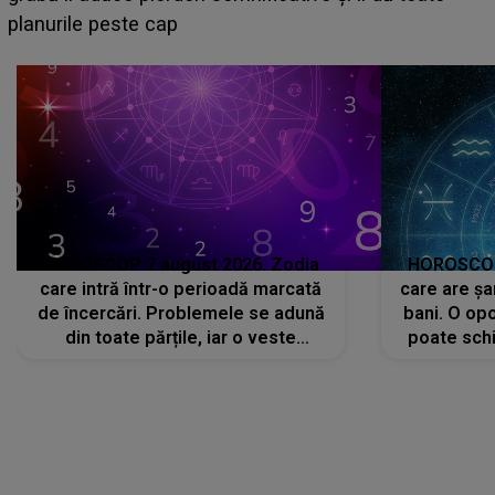
sa: "I-am spus și ei în față, eu nu te iubesc pentru
că..."
HOROSCOP 7 august 2026. Zodia
HOROSCOP 
care intră într-o perioadă marcată
care are șa
de încercări. Problemele se adună
bani. O opo
din toate părțile, iar o veste
poate schi
neașteptată îi dă planurile peste
la
cap