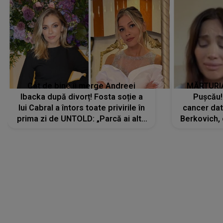
Cât de bine îi merge Andreei
MĂRTURIA
Ibacka după divorț! Fosta soție a
Pușcău!
lui Cabral a întors toate privirile în
cancer dato
prima zi de UNTOLD: „Parcă ai altă
Berkovich, 
strălucire, emani putere,
accident ru
încredere, siguranță...”
Dacă nu 