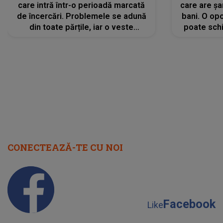
care intră într-o perioadă marcată
care are șa
de încercări. Problemele se adună
bani. O opo
din toate părțile, iar o veste
poate schi
neașteptată îi dă planurile peste
la
cap
CONECTEAZĂ-TE CU NOI
Facebook
Like