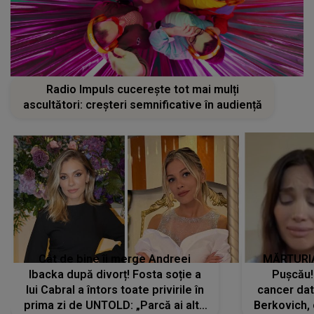
Radio Impuls cucerește tot mai mulți
ascultători: creșteri semnificative în audiență
Cât de bine îi merge Andreei
MĂRTURIA
Ibacka după divorț! Fosta soție a
Pușcău!
lui Cabral a întors toate privirile în
cancer dato
prima zi de UNTOLD: „Parcă ai altă
Berkovich, 