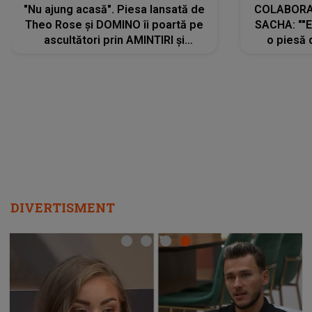
"Nu ajung acasă". Piesa lansată de
COLABORAR
Theo Rose și DOMINO îi poartă pe
SACHA: ""E
ascultători prin AMINTIRI și
o piesă 
REGĂSIRI, iar drumul emoțiilor
imediat pre
trece prin sufletul publicului:
cu mine șt
"Pentru toți cei care au plecat
păstrăm do
departe ca să le fie mai bine"
DIVERTISMENT