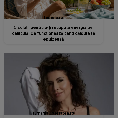
femeia.ro
5 soluții pentru a-ți recăpăta energia pe
caniculă. Ce funcționează când căldura te
epuizează
tvmania.libertatea.ro