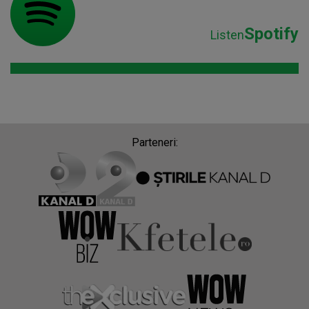
Spotify
Listen
Parteneri: