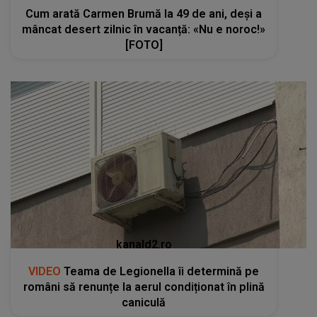
Cum arată Carmen Brumă la 49 de ani, deși a
mâncat desert zilnic în vacanță: «Nu e noroc!»
[FOTO]
kanald2.ro
VIDEO
Teama de Legionella îi determină pe
români să renunțe la aerul condiționat în plină
caniculă