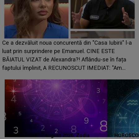
Ce a dezvăluit noua concurentă din "Casa Iubirii" l-a
luat prin surprindere pe Emanuel. CINE ESTE
BĂIATUL VIZAT de Alexandra?! Aflându-se în fața
faptului împlinit, A RECUNOSCUT IMEDIAT: "Am
avut..."
HOROSCOP 7 august 2026. Zodia
HOROSCOP 