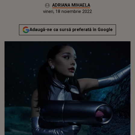
Autor:
ADRIANA MIHAELA
Publicat:
joi, 18 noiembrie 2021
Actualizat:
vineri, 18 noiembrie 2022
Adaugă-ne ca sursă preferată în Google