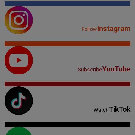
Instagram
Follow
YouTube
Subscribe
TikTok
Watch