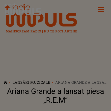
Radio Impuls
LANSĂRI MUZICALE
ARIANA GRANDE A LANSAT
PIESA „R.E.M”
Ariana Grande a lansat piesa
„R.E.M”