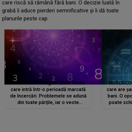
acum! În fața Alexandrei, concurentul din Casa Iubirii
face o MĂRTURISIRE NEAȘTEPTATĂ despre mama
sa: "I-am spus și ei în față, eu nu te iubesc pentru
că..."
HOROSCOP 7 august 2026. Zodia
HOROSCOP 
care intră într-o perioadă marcată
care are șa
de încercări. Problemele se adună
bani. O opo
din toate părțile, iar o veste
poate schi
neașteptată îi dă planurile peste
la
cap