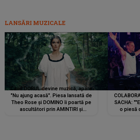
LANSĂRI MUZICALE
Când DORUL devine muzică, apare
Armin 
"Nu ajung acasă". Piesa lansată de
COLABORAR
Theo Rose și DOMINO îi poartă pe
SACHA: ""E
ascultători prin AMINTIRI și
o piesă 
REGĂSIRI, iar drumul emoțiilor
imediat pre
trece prin sufletul publicului:
cu mine șt
"Pentru toți cei care au plecat
păstrăm do
departe ca să le fie mai bine"