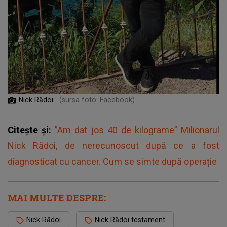
Nick Rădoi
(sursa foto: Facebook)
Citește și:
”Am dat jos 40 de kilograme” Milionarul
Nick Rădoi, de nerecunoscut după ce a fost
diagnosticat cu cancer. Cum se simte după operație
MAI MULTE DESPRE:
Nick Rădoi
Nick Rădoi testament