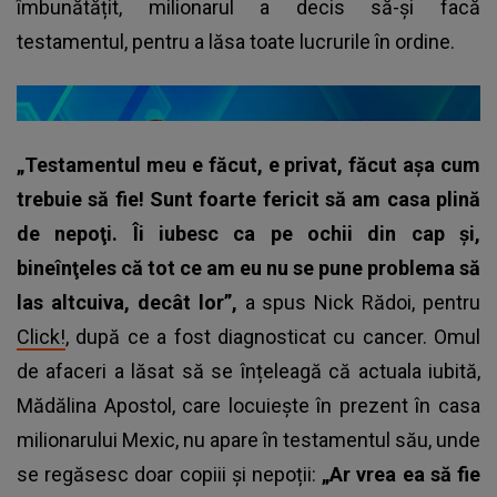
îmbunătățit, milionarul a decis să-și facă
testamentul, pentru a lăsa toate lucrurile în ordine.
„Testamentul meu e făcut, e privat, făcut așa cum
trebuie să fie! Sunt foarte fericit să am casa plină
de nepoţi. Îi iubesc ca pe ochii din cap şi,
bineînţeles că tot ce am eu nu se pune problema să
las altcuiva, decât lor”,
a spus Nick Rădoi, pentru
Click!
, după ce a fost diagnosticat cu cancer. Omul
de afaceri a lăsat să se înțeleagă că actuala iubită,
Mădălina Apostol, care locuiește în prezent în casa
milionarului Mexic, nu apare în testamentul său, unde
se regăsesc doar copiii și nepoții:
„Ar vrea ea să fie