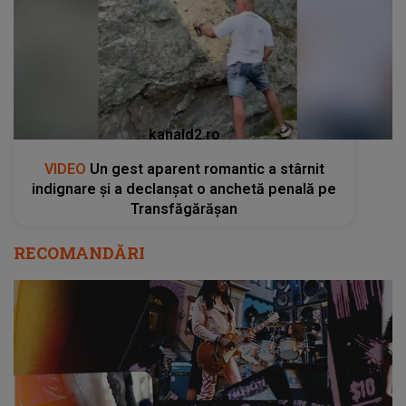
kanald2.ro
VIDEO
Un gest aparent romantic a stârnit
indignare și a declanșat o anchetă penală pe
Transfăgărășan
RECOMANDĂRI