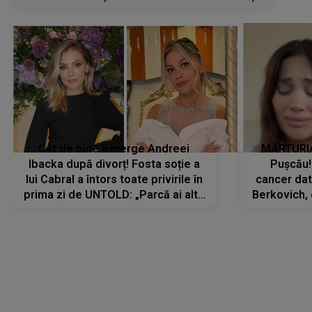
Cât de bine îi merge Andreei
MĂRTURIA
Ibacka după divorț! Fosta soție a
Pușcău!
lui Cabral a întors toate privirile în
cancer dato
prima zi de UNTOLD: „Parcă ai altă
Berkovich, 
strălucire, emani putere,
accident ru
încredere, siguranță...”
Dacă nu 