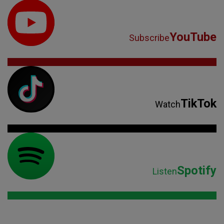
YouTube
Subscribe
TikTok
Watch
Spotify
Listen