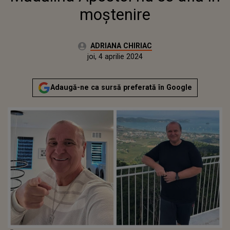
moștenire
Autor:
ADRIANA CHIRIAC
Publicat:
joi, 4 aprilie 2024
Actualizat:
joi, 4 aprilie 2024
Adaugă-ne ca sursă preferată în Google