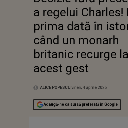
ESTE PR
a regelui Charles!
ISTORIE
MONARH
RECURGE
prima dată în isto
GEST
când un monarh
britanic recurge l
acest gest
Publicat:
Autor:
joi, 4 aprilie 2024
Actualizat:
ALICE POPESCU
vineri, 4 aprilie 2025
Adaugă-ne ca sursă preferată în Google