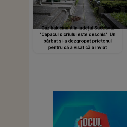
Caz halucinant în județul Suceava!
"Capacul sicriului este deschis". Un
bărbat şi-a dezgropat prietenul
pentru că a visat că a înviat