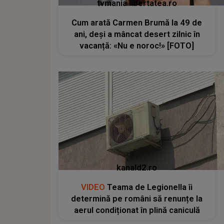
tvmania.libertatea.ro
Cum arată Carmen Brumă la 49 de
ani, deși a mâncat desert zilnic în
vacanță: «Nu e noroc!» [FOTO]
kanald2.ro
VIDEO
Teama de Legionella îi
determină pe români să renunțe la
aerul condiționat în plină caniculă