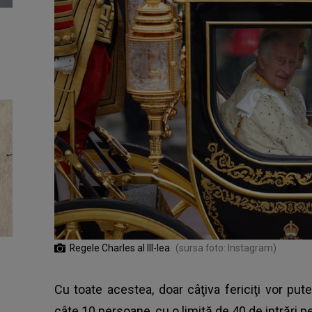
Regele Charles al III-lea
(sursa foto: Instagram)
Cu toate acestea, doar câţiva fericiţi vor putea
câte 10 persoane, cu o limită de 40 de intrări pe