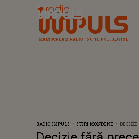
Radio Impuls
RADIO IMPULS
STIRI MONDENE
DECIZIE
PRECED
Decizie fără prec
REGELUI