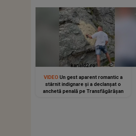
kanald2.ro
VIDEO
Un gest aparent romantic a
stârnit indignare și a declanșat o
anchetă penală pe Transfăgărășan