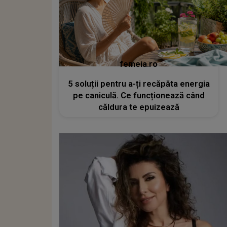
femeia.ro
5 soluții pentru a-ți recăpăta energia
pe caniculă. Ce funcționează când
căldura te epuizează