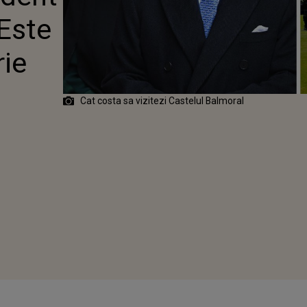
IMA DATĂ ÎN
 Este
 CÂND UN
 BRITANIC
 LA ACEST
rie
Cat costa sa vizitezi Castelul Balmoral
a