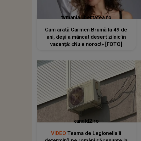
tvmania.libertatea.ro
Cum arată Carmen Brumă la 49 de
ani, deși a mâncat desert zilnic în
vacanță: «Nu e noroc!» [FOTO]
kanald2.ro
VIDEO
Teama de Legionella îi
determină pe români să renunțe la