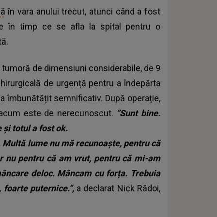
lă
în vara anului trecut, atunci când a fost
 în timp ce se afla la spital pentru o
tă.
 o tumoră de dimensiuni considerabile, de 9
chirurgicală de urgență pentru a îndepărta
-a îmbunătățit semnificativ. După operație,
ar acum este de nerecunoscut.
”Sunt bine.
i totul a fost ok.
p. Multă lume nu mă recunoaște, pentru că
ar nu pentru că am vrut, pentru că mi-am
mâncare deloc. Mâncam cu forța. Trebuia
 foarte puternice.”,
a declarat Nick Rădoi,