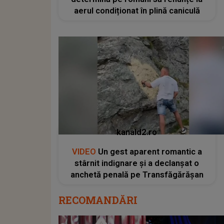
aerul condiționat în plină caniculă
kanald2.ro
VIDEO
Un gest aparent romantic a
stârnit indignare și a declanșat o
anchetă penală pe Transfăgărășan
RECOMANDĂRI