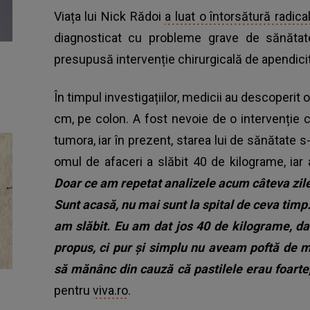
Viața lui Nick Rădoi
a luat o întorsătură radica
diagnosticat cu probleme grave de sănătate
presupusă intervenție chirurgicală de apendici
În timpul investigațiilor, medicii au descoperit
cm, pe colon. A fost nevoie de o intervenție 
tumora, iar în prezent, starea lui de sănătate s
omul de afaceri a slăbit 40 de kilograme, i
Doar ce am repetat analizele acum câteva zile ș
Sunt acasă, nu mai sunt la spital de ceva tim
am slăbit. Eu am dat jos 40 de kilograme, d
propus, ci pur și simplu nu aveam poftă de 
să mănânc din cauză că pastilele erau foarte,
pentru
viva.ro
.