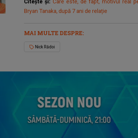
Citește și:
Care este, de fapt, motivul real 
Bryan Tanaka, după 7 ani de relație
MAI MULTE DESPRE:
Nick Rădoi