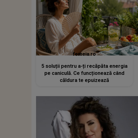
femeia.ro
5 soluții pentru a-ți recăpăta energia
pe caniculă. Ce funcționează când
căldura te epuizează