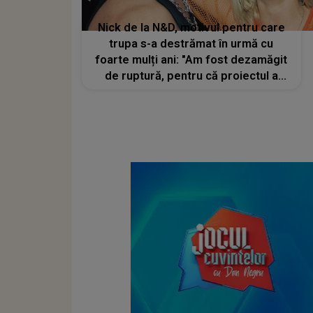
Nick de la N&D, motivul pentru care
trupa s-a destrămat în urmă cu
foarte mulți ani: "Am fost dezamăgit
de ruptură, pentru că proiectul a
fost sufletul meu"