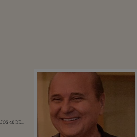
JOS 40 DE
AME”
ARUL NICK