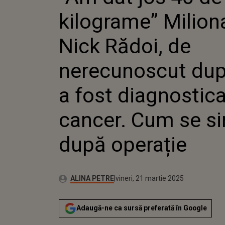
RĂDOI, 
kilograme” Milion
NERECU
CE A FO
DIAGNOS
Nick Rădoi, de
CANCER.
DUPĂ O
nerecunoscut dup
a fost diagnostica
cancer. Cum se s
după operație
Publicat:
Autor:
joi, 21 martie 2024
Actualizat:
ALINA PETRE
vineri, 21 martie 2025
Adaugă-ne ca sursă preferată în Google