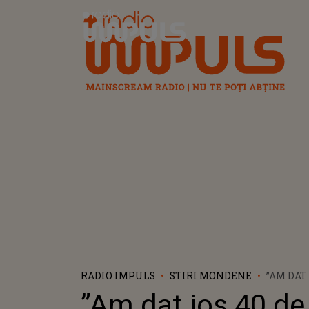
Radio Impuls
RADIO IMPULS
STIRI MONDENE
”AM DAT 
KILOGR
”Am dat jos 40 de
MILION