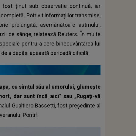
 fost ținut sub observație continuă, iar
completă. Potrivit informațiilor transmise,
orie prelungită, asemănătoare astmului,
uzii de sânge, relatează Reuters. În multe
e speciale pentru a cere binecuvântarea lui
de a depăși această perioadă dificilă.
Papa, cu simțul său al umorului, glumește
rt, dar sunt încă aici” sau „Rugați-vă
nalul Gualtiero Bassetti, fost președinte al
veranului Pontif.