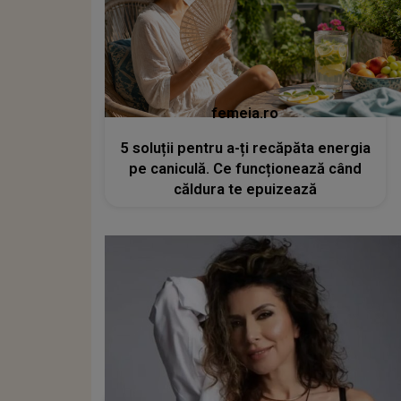
femeia.ro
5 soluții pentru a-ți recăpăta energia
pe caniculă. Ce funcționează când
căldura te epuizează