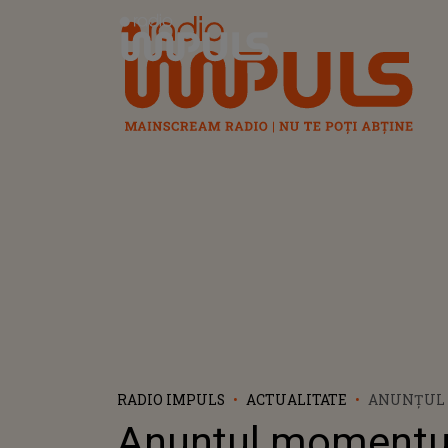
Radio Impuls
RADIO IMPULS
ACTUALITATE
ANUNȚUL
DESPRE PA
Anunțul momentu
"MĂ VOR M