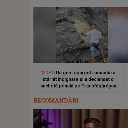
kanald2.ro
VIDEO
Un gest aparent romantic a
stârnit indignare și a declanșat o
anchetă penală pe Transfăgărășan
RECOMANDĂRI