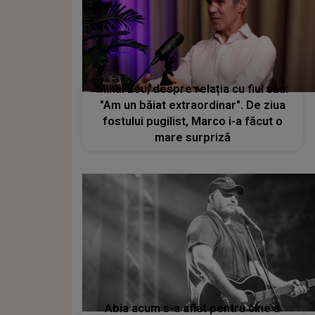
Mihai Leu, despre relația cu fiul său:
"Am un băiat extraordinar". De ziua
fostului pugilist, Marco i-a făcut o
mare surpriză
Abia acum s-a aflat pentru cine a