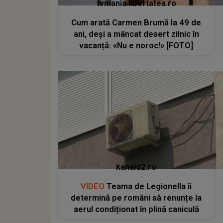
tvmania.libertatea.ro
Cum arată Carmen Brumă la 49 de
ani, deși a mâncat desert zilnic în
vacanță: «Nu e noroc!» [FOTO]
kanald2.ro
VIDEO
Teama de Legionella îi
determină pe români să renunțe la
aerul condiționat în plină caniculă