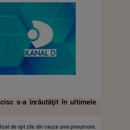
isc s-a înrăutăţit în ultimele
alizat de opt zile din cauza unei pneumonii.