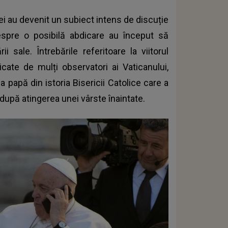
ei au devenit un subiect intens de discuție
despre o posibilă abdicare au început să
 sale. Întrebările referitoare la viitorul
dicate de mulți observatori ai Vaticanului,
a papă din istoria Bisericii Catolice care a
după atingerea unei vârste înaintate.