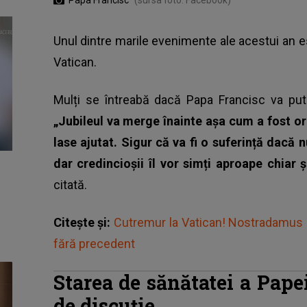
Papa Francisc
(sursa foto: Facebook)
Unul dintre marile evenimente ale acestui an e
Vatican.
Mulți se întreabă dacă
Papa Francisc
va pute
„Jubileul va merge înainte așa cum a fost or
lase ajutat. Sigur că va fi o suferință dacă n
dar credincioșii îl vor simți aproape chiar ș
citată.
Citește și:
Cutremur la Vatican! Nostradamus a 
fără precedent
Starea de sănătatei a Pape
de discuție