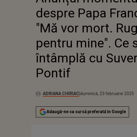
VĂ PENTRU
despre Papa Franc
ÎNTÂMPLĂ
SUVERANU
"Mă vor mort. Rug
pentru mine". Ce 
întâmplă cu Suve
Pontif
Publicat:
Autor:
duminică, 23 februarie 2025
Actualizat:
ADRIANA CHIRIAC
duminică, 23 februarie 2025
Adaugă-ne ca sursă preferată în Google