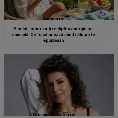
femeia.ro
5 soluții pentru a-ți recăpăta energia pe
caniculă. Ce funcționează când căldura te
epuizează
tvmania.libertatea.ro