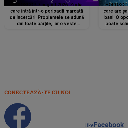
HOROSCOP 7 august 2026. Zodia
HOROSCOP 
care intră într-o perioadă marcată
care are șa
de încercări. Problemele se adună
bani. O opo
din toate părțile, iar o veste
poate schi
neașteptată îi dă planurile peste
la
cap
CONECTEAZĂ-TE CU NOI
Facebook
Like