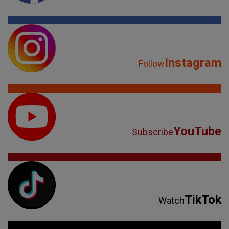
Instagram
Follow
YouTube
Subscribe
TikTok
Watch