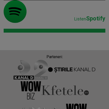
Spotify
Listen
Parteneri: