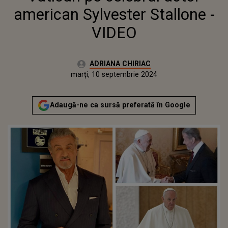
american Sylvester Stallone -
VIDEO
Autor:
ADRIANA CHIRIAC
Publicat:
duminică, 10 septembrie 2023
Actualizat:
marți, 10 septembrie 2024
Adaugă-ne ca sursă preferată în Google