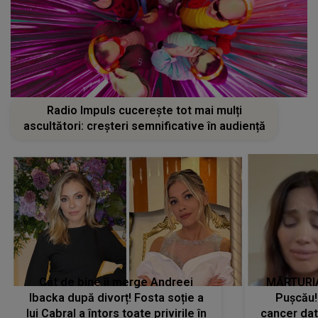
Radio Impuls cucerește tot mai mulți
ascultători: creșteri semnificative în audiență
Cât de bine îi merge Andreei
MĂRTURIA
Ibacka după divorț! Fosta soție a
Pușcău!
lui Cabral a întors toate privirile în
cancer dato