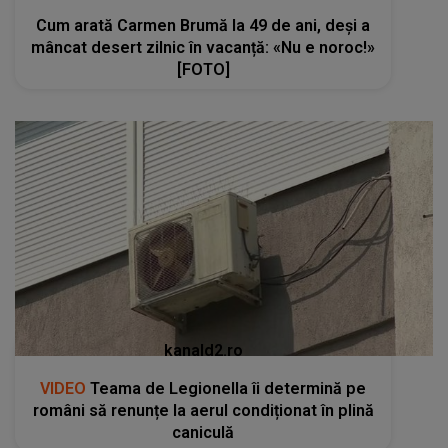
Cum arată Carmen Brumă la 49 de ani, deși a
mâncat desert zilnic în vacanță: «Nu e noroc!»
[FOTO]
kanald2.ro
VIDEO
Teama de Legionella îi determină pe
români să renunțe la aerul condiționat în plină
caniculă