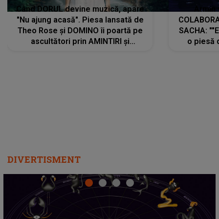
Când DORUL devine muzică, apare
Armin 
"Nu ajung acasă". Piesa lansată de
COLABORAR
Theo Rose și DOMINO îi poartă pe
SACHA: ""E
ascultători prin AMINTIRI și
o piesă 
REGĂSIRI, iar drumul emoțiilor
imediat pre
trece prin sufletul publicului:
cu mine șt
"Pentru toți cei care au plecat
păstrăm do
departe ca să le fie mai bine"
DIVERTISMENT