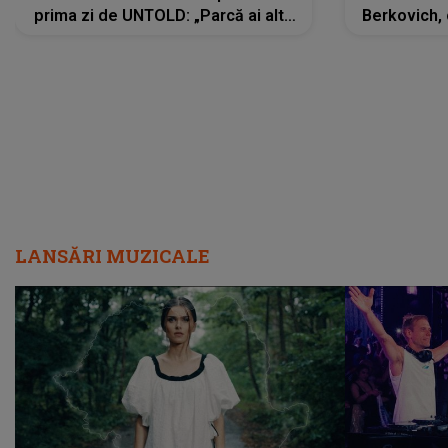
prima zi de UNTOLD: „Parcă ai altă
Berkovich, 
strălucire, emani putere,
accident ru
încredere, siguranță...”
Dacă nu 
LANSĂRI MUZICALE