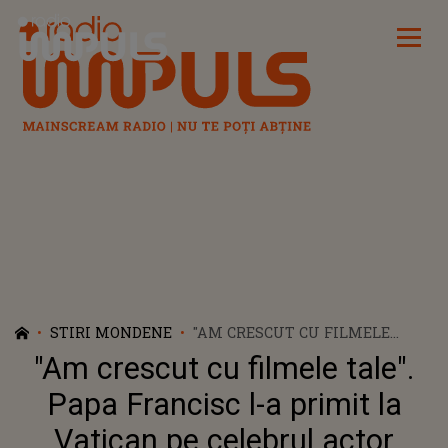
Radio Impuls
STIRI MONDENE
"AM CRESCUT CU FILMELE
TALE". PAPA FRANCISC L-A
"Am crescut cu filmele tale".
PRIMIT LA VATICAN PE
CELEBRUL ACTOR AMERICAN
Papa Francisc l-a primit la
SYLVESTER STALLONE - VIDEO
Vatican pe celebrul actor