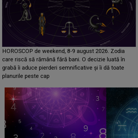
Emanuel a ținut ACEST DETALIU ASCUNS până
acum! În fața Alexandrei, concurentul din Casa Iubirii
face o MĂRTURISIRE NEAȘTEPTATĂ despre mama
sa: "I-am spus și ei în față, eu nu te iubesc pentru
că..."