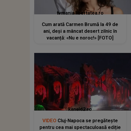
tvmania.libertatea.ro
Cum arată Carmen Brumă la 49 de
ani, deși a mâncat desert zilnic în
vacanță: «Nu e noroc!» [FOTO]
kanald2.ro
VIDEO
Cluj-Napoca se pregătește
pentru cea mai spectaculoasă ediție