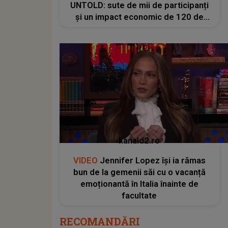
UNTOLD: sute de mii de participanți
și un impact economic de 120 de
milioane de euro
kanald2.ro
VIDEO
Jennifer Lopez își ia rămas
bun de la gemenii săi cu o vacanță
emoționantă în Italia înainte de
facultate
RECOMANDĂRI