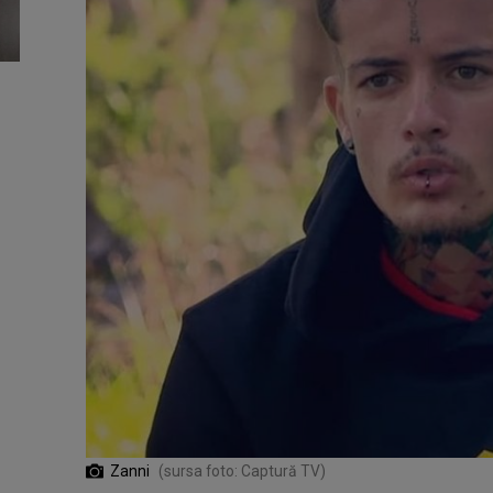
Zanni
(sursa foto: Captură TV)