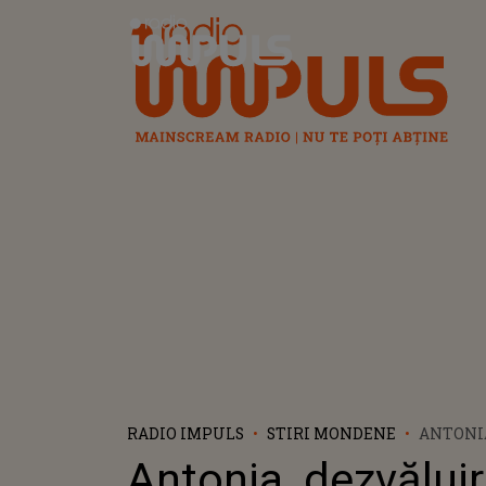
Radio Impuls
RADIO IMPULS
STIRI MONDENE
ANTONIA
SCANDAL
Antonia, dezvăluir
MARIO F