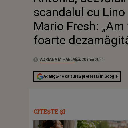
DEZAMĂ
scandalul cu Lino
Mario Fresh: „Am 
foarte dezamăgit
Publicat:
Autor:
joi, 20 mai 2021
Actualizat:
ADRIANA MIHAELA
joi, 20 mai 2021
Adaugă-ne ca sursă preferată în Google
CITEȘTE ȘI