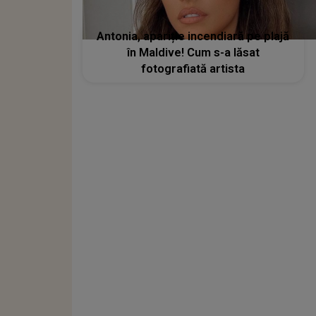
Antonia, apariție incendiară pe plajă
în Maldive! Cum s-a lăsat
fotografiată artista