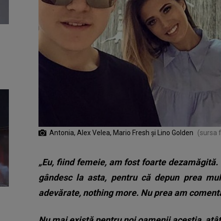
Antonia, Alex Velea, Mario Fresh și Lino Golden
(sursa 
„Eu, fiind femeie, am fost foarte dezamăgită
gândesc la asta, pentru că depun prea mult
adevărate, nothing more. Nu prea am comentat 
Nu mai există pentru noi oamenii aceștia, atâ