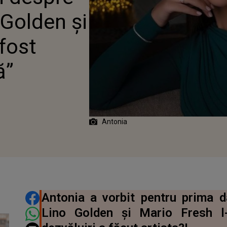
GITĂ”
 Golden și
fost
ă”
Antonia
DISTRIBUIE ARTICOLUL
Antonia a vorbit pentru prima 
Lino Golden și Mario Fresh l