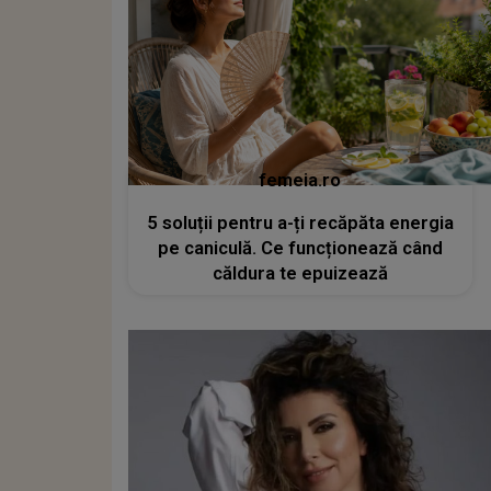
femeia.ro
5 soluții pentru a-ți recăpăta energia
pe caniculă. Ce funcționează când
căldura te epuizează