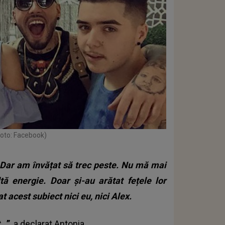
foto: Facebook)
. Dar am învățat să trec peste. Nu mă mai
ă energie. Doar și-au arătat fețele lor
acest subiect nici eu, nici Alex.
t.
”
, a declarat Antonia.