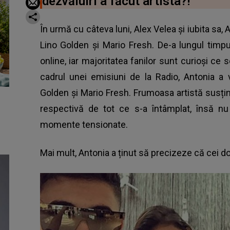
dezvăluiri a făcut artista?!
În urmă cu câteva luni, Alex Velea și iubita sa, 
Lino Golden și Mario Fresh. De-a lungul timpu
online, iar majoritatea fanilor sunt curioși ce se
cadrul unei emisiuni de la Radio, Antonia a
Golden și Mario Fresh. Frumoasa artistă susți
respectivă de tot ce s-a întâmplat, însă n
momente tensionate.
Mai mult,
Antonia
a ținut să precizeze că cei doi