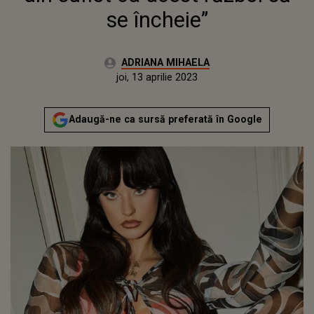
se încheie”
Autor:
ADRIANA MIHAELA
Publicat:
miercuri, 13 aprilie 2022
Actualizat:
joi, 13 aprilie 2023
Adaugă-ne ca sursă preferată în Google