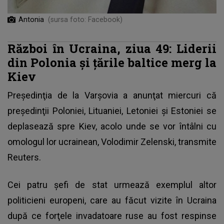
Antonia
(sursa foto: Facebook)
Război în Ucraina, ziua 49: Liderii
din Polonia şi ţările baltice merg la
Kiev
Preşedinţia de la Varşovia a anunţat miercuri că
preşedinţii Poloniei, Lituaniei, Letoniei şi Estoniei se
deplasează spre Kiev, acolo unde se vor întâlni cu
omologul lor ucrainean,
Volodimir Zelenski
, transmite
Reuters.
Cei patru şefi de stat urmează exemplul altor
politicieni europeni, care au făcut vizite în Ucraina
după ce forţele invadatoare ruse au fost respinse