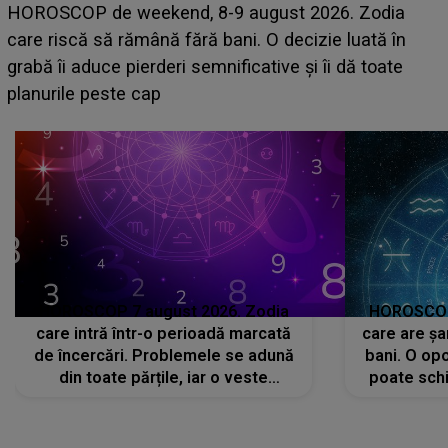
Emanuel a ținut ACEST DETALIU ASCUNS până
acum! În fața Alexandrei, concurentul din Casa Iubirii
face o MĂRTURISIRE NEAȘTEPTATĂ despre mama
sa: "I-am spus și ei în față, eu nu te iubesc pentru
că..."
HOROSCOP 7 august 2026. Zodia
HOROSCOP 
care intră într-o perioadă marcată
care are șa
de încercări. Problemele se adună
bani. O opo
din toate părțile, iar o veste
poate schi
neașteptată îi dă planurile peste
la
cap