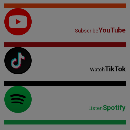
YouTube
Subscribe
TikTok
Watch
Spotify
Listen