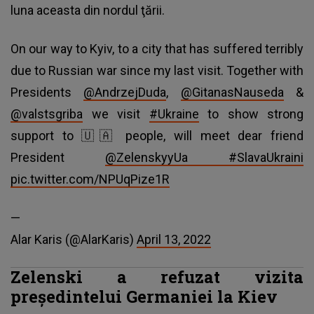
luna aceasta din nordul ţării.
On our way to Kyiv, to a city that has suffered terribly
due to Russian war since my last visit. Together with
Presidents
@AndrzejDuda
,
@GitanasNauseda
&
@valstsgriba
we visit
#Ukraine
to show strong
support to 🇺🇦 people, will meet dear friend
President
@ZelenskyyUa
#SlavaUkraini
pic.twitter.com/NPUqPize1R
—
Alar Karis (@AlarKaris)
April 13, 2022
Zelenski a refuzat vizita
președintelui Germaniei la Kiev