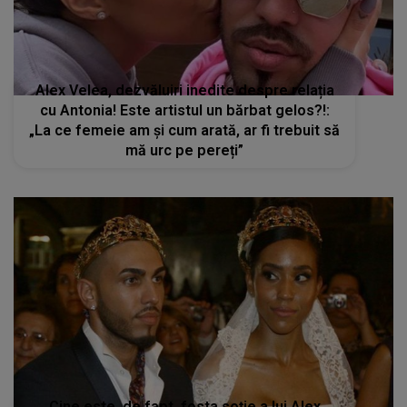
Alex Velea, dezvăluiri inedite despre relația
cu Antonia! Este artistul un bărbat gelos?!:
„La ce femeie am și cum arată, ar fi trebuit să
mă urc pe pereți”
Cine este, de fapt, fosta soţie a lui Alex