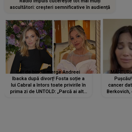
Radio Impuls cucerește tot mai mulți
ascultători: creșteri semnificative în audiență
Cât de bine îi merge Andreei
MĂRTURIA
Ibacka după divorț! Fosta soție a
Pușcău!
lui Cabral a întors toate privirile în
cancer dato
prima zi de UNTOLD: „Parcă ai altă
Berkovich, 
strălucire, emani putere,
accident ru
încredere, siguranță...”
Dacă nu 