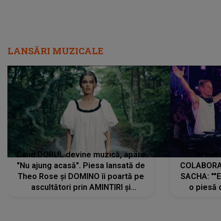
LANSĂRI MUZICALE
Când DORUL devine muzică, apare
Armin 
"Nu ajung acasă". Piesa lansată de
COLABORAR
Theo Rose și DOMINO îi poartă pe
SACHA: ""E
ascultători prin AMINTIRI și
o piesă 
REGĂSIRI, iar drumul emoțiilor
imediat pre
trece prin sufletul publicului:
cu mine șt
"Pentru toți cei care au plecat
păstrăm do