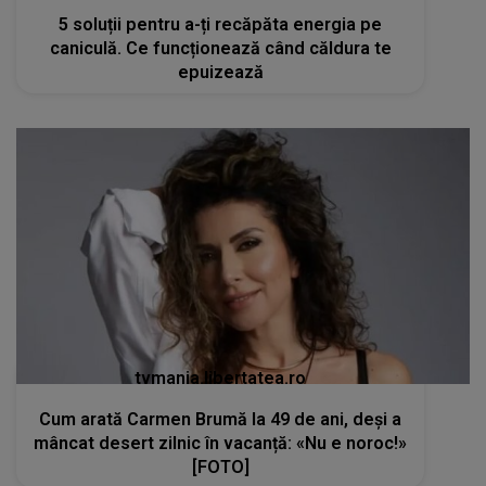
5 soluții pentru a-ți recăpăta energia pe
caniculă. Ce funcționează când căldura te
epuizează
tvmania.libertatea.ro
Cum arată Carmen Brumă la 49 de ani, deși a
mâncat desert zilnic în vacanță: «Nu e noroc!»
[FOTO]