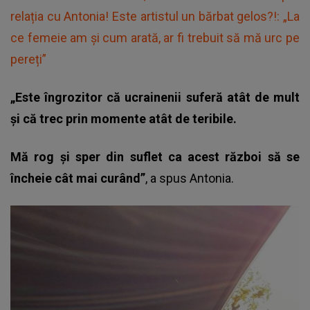
relația cu Antonia! Este artistul un bărbat gelos?!: „La
ce femeie am și cum arată, ar fi trebuit să mă urc pe
pereți”
„Este îngrozitor că ucrainenii suferă atât de mult
și că trec prin momente atât de teribile.
Mă rog și sper din suflet ca acest război să se
încheie cât mai curând”
, a spus
Antonia
.