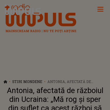
Radio Impuls
STIRI MONDENE
ANTONIA, AFECTATĂ DE
RĂZBOIUL DIN UCRAINA: „MĂ
Antonia, afectată de războiul
ROG ȘI SPER DIN SUFLET CA
ACEST RĂZBOI SĂ SE ÎNCHEIE”
din Ucraina: „Mă rog și sper
din suflet ca acest război să