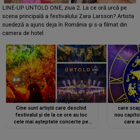
Ce a dezvăluit noua concurentă din "Casa Iubirii
ă pe
luat prin surprindere pe Emanuel. CINE ESTE
Artista
BĂIATUL VIZAT de Alexandra?! Aflându-se în f
t din
faptului împlinit, A RECUNOSCUT IMEDIAT: "A
avut..."
LINE-UP UNTOLD ONE, prima zi.
HOROSCOP 
Cine sunt artiștii care deschid
care scap
festivalul și de la ce ore au loc
nou capitol
cele mai așteptate concerte pe
care a
scena principală?
perioadă 