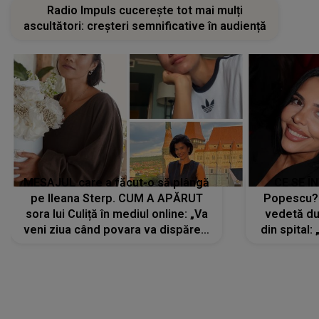
Radio Impuls cucerește tot mai mulți
ascultători: creșteri semnificative în audiență
MESAJUL care a făcut-o să plângă
CE SE Î
pe Ileana Sterp. CUM A APĂRUT
Popescu?
sora lui Culiță în mediul online: „Va
vedetă du
veni ziua când povara va dispărea,
din spital:
iar lacrimile...”