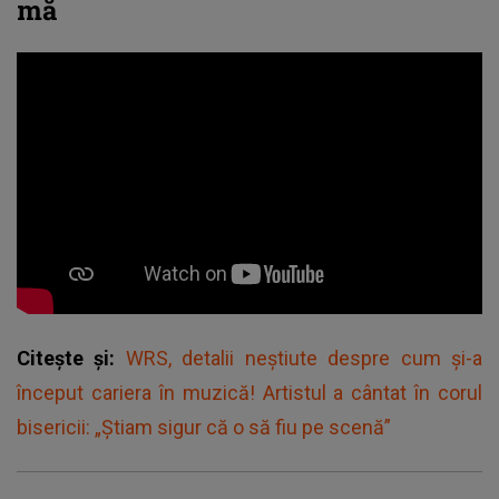
mă
Citește și:
WRS, detalii neștiute despre cum și-a
început cariera în muzică! Artistul a cântat în corul
bisericii: „Știam sigur că o să fiu pe scenă”