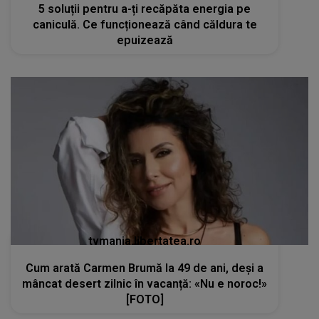
5 soluții pentru a-ți recăpăta energia pe
caniculă. Ce funcționează când căldura te
epuizează
tvmania.libertatea.ro
Cum arată Carmen Brumă la 49 de ani, deși a
mâncat desert zilnic în vacanță: «Nu e noroc!»
[FOTO]