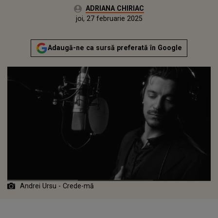
Autor:
ADRIANA CHIRIAC
Publicat:
marți, 27 februarie 2024
Actualizat:
joi, 27 februarie 2025
Adaugă-ne ca sursă preferată în Google
Andrei Ursu - Crede-mă