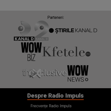
Parteneri:
Despre Radio Impuls
Frecvențe Radio Impuls