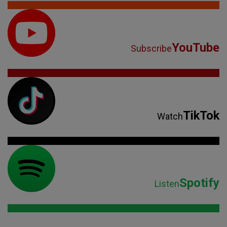
YouTube
Subscribe
TikTok
Watch
Spotify
Listen