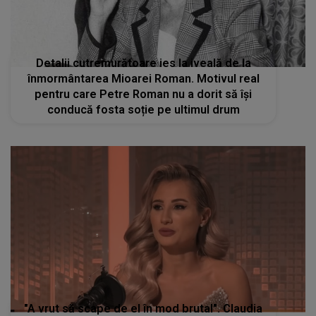
Detalii cutremurătoare ies la iveală de la
înmormântarea Mioarei Roman. Motivul real
pentru care Petre Roman nu a dorit să îşi
conducă fosta soție pe ultimul drum
"A vrut să scape de el în mod brutal". Claudia