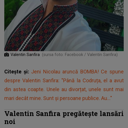
Valentin Sanfira
(sursa foto: Facebook / Valentin Sanfira)
Citește și:
Jeni Nicolau aruncă BOMBA! Ce spune
despre Valentin Sanfira: "Până la Codruța, el a avut
din astea coapte. Unele au divorțat, unele sunt mai
mari decât mine. Sunt și persoane publice. Au..."
Valentin Sanfira pregătește lansări
noi