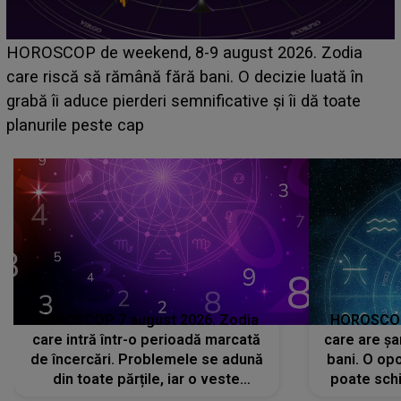
Emanuel a ținut ACEST DETALIU ASCUNS până
acum! În fața Alexandrei, concurentul din Casa Iubirii
face o MĂRTURISIRE NEAȘTEPTATĂ despre mama
sa: "I-am spus și ei în față, eu nu te iubesc pentru
că..."
HOROSCOP 7 august 2026. Zodia
HOROSCOP 
care intră într-o perioadă marcată
care are șa
de încercări. Problemele se adună
bani. O opo
din toate părțile, iar o veste
poate schi
neașteptată îi dă planurile peste
la