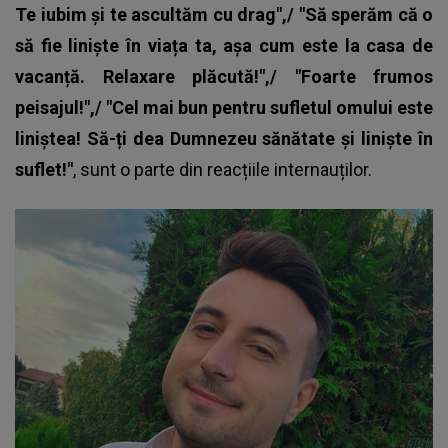
Te iubim și te ascultăm cu drag",/ "Să sperăm că o
să fie liniște în viața ta, așa cum este la casa de
vacanță. Relaxare plăcută!",/ "Foarte frumos
peisajul!",/ "Cel mai bun pentru sufletul omului este
liniștea! Să-ți dea Dumnezeu sănătate și liniște în
suflet!"
, sunt o parte din reacțiile internauților.