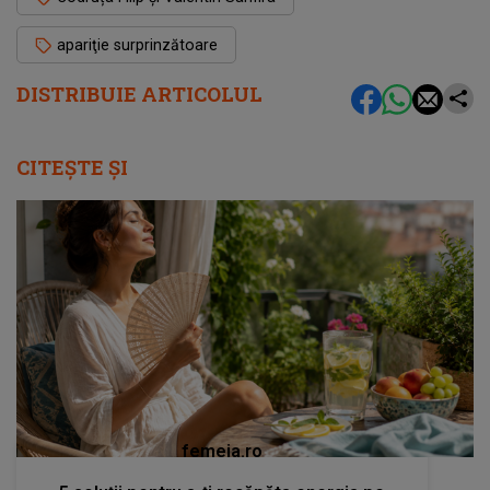
apariţie surprinzătoare
DISTRIBUIE ARTICOLUL
CITEȘTE ȘI
femeia.ro