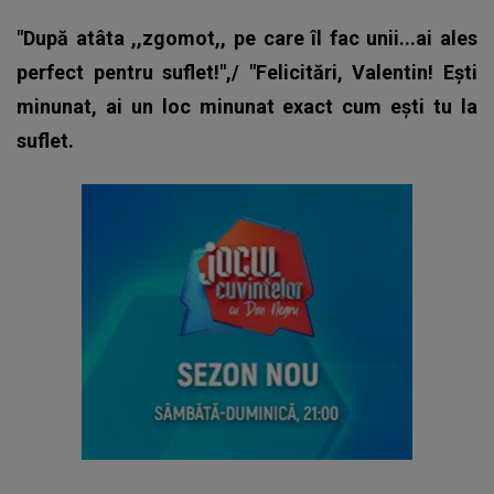
"După atâta ,,zgomot,, pe care îl fac unii...ai ales
perfect pentru suflet!",/ "Felicitări, Valentin! Ești
minunat, ai un loc minunat exact cum ești tu la
suflet.