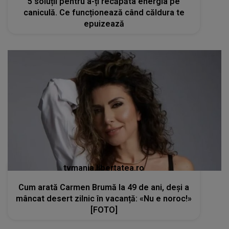
5 soluții pentru a-ți recăpăta energia pe
caniculă. Ce funcționează când căldura te
epuizează
tvmania.libertatea.ro
Cum arată Carmen Brumă la 49 de ani, deși a
mâncat desert zilnic în vacanță: «Nu e noroc!»
[FOTO]