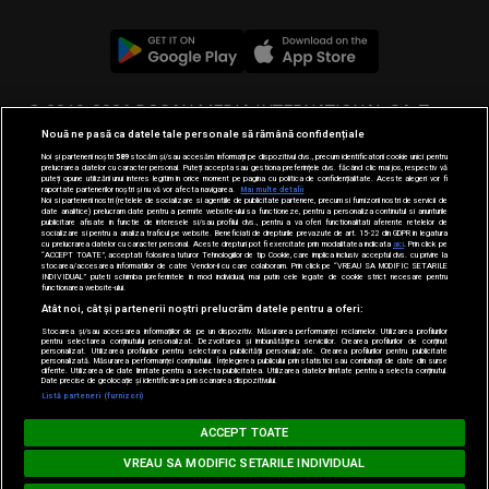
© 2019-2026 DOGAN MEDIA INTERNATIONAL SA, Toate
Nouă ne pasă ca datele tale personale să rămână confidențiale
drepturile rezervate.
Noi și partenerii noștri
589
stocăm și/sau accesăm informații pe dispozitivul dvs., precum identificatorii cookie unici pentru
prelucrarea datelor cu caracter personal. Puteți accepta sau gestiona preferințele dvs. făcând clic mai jos, respectiv vă
puteți opune utilizării unui interes legitim în orice moment pe pagina cu politica de confidențialitate. Aceste alegeri vor fi
raportate partenerilor noștri și nu vă vor afecta navigarea.
Mai multe detalii
Noi si partenerii nostri (retelele de socializare si agentiile de publicitate partenere, precum si furnizorii nostri de servicii de
date analitice) prelucram date pentru a permite website-ului sa functioneze, pentru a personaliza continutul si anunturile
publicitare afisate in functie de interesele si/sau profilul dvs., pentru a va oferi functionalitati aferente retelelor de
socializare si pentru a analiza traficul pe website. Beneficiati de drepturile prevazute de art. 15-22 din GDPR in legatura
cu prelucrarea datelor cu caracter personal. Aceste drepturi pot fi exercitate prin modalitatea indicata
aici
. Prin click pe
“ACCEPT TOATE”, acceptati folosirea tuturor Tehnologiilor de tip Cookie, care implica inclusiv acceptul dvs. cu privire la
stocarea/accesarea informatiilor de catre Vendor-ii cu care colaboram. Prin click pe “VREAU SA MODIFIC SETARILE
INDIVIDUAL” puteti schimba preferintele in mod individual, mai putin cele legate de cookie strict necesare pentru
functionarea website-ului.
Atât noi, cât și partenerii noștri prelucrăm datele pentru a oferi:
Stocarea și/sau accesarea informațiilor de pe un dispozitiv. Măsurarea performanței reclamelor. Utilizarea profilurilor
pentru selectarea conținutului personalizat. Dezvoltarea și îmbunătățirea serviciilor. Crearea profilurilor de conținut
personalizat. Utilizarea profilurilor pentru selectarea publicității personalizate. Crearea profilurilor pentru publicitate
personalizată. Măsurarea performanței conținutului. Înțelegerea publicului prin statistici sau combinații de date din surse
diferite. Utilizarea de date limitate pentru a selecta publicitatea. Utilizarea datelor limitate pentru a selecta conținutul.
Date precise de geolocație și identificarea prin scanarea dispozitivului.
Loading...
Listă parteneri (furnizori)
MUSIC NON STOP
ACCEPT TOATE
LYKKE LI - I Follow Rivers
VREAU SA MODIFIC SETARILE INDIVIDUAL