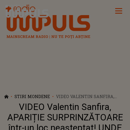
Radio Impuls
STIRI MONDENE
VIDEO VALENTIN SANFIRA,
APARIȚIE SURPRINZĂTOARE
VIDEO Valentin Sanfira,
ÎNTR-UN LOC NEAȘTEPTAT!
UNDE A FOST VĂZUT A STÂRNIT
APARIȚIE SURPRINZĂTOARE
VALURI DE REACȚII: "O SĂ FIE..."
într-un loc neașteptat! UNDE