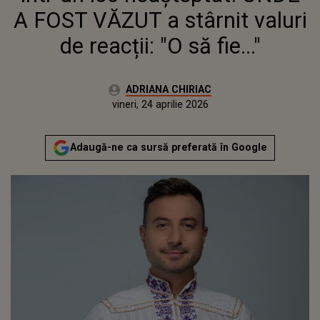
A FOST VĂZUT a stârnit valuri
de reacții: "O să fie..."
Autor:
ADRIANA CHIRIAC
Publicat:
vineri, 24 aprilie 2026
Actualizat:
vineri, 24 aprilie 2026
Adaugă-ne ca sursă preferată în Google