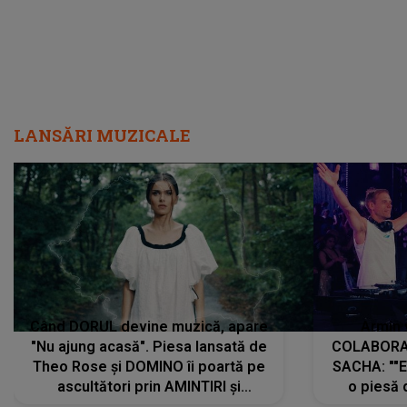
LANSĂRI MUZICALE
Când DORUL devine muzică, apare
Armin 
"Nu ajung acasă". Piesa lansată de
COLABORAR
Theo Rose și DOMINO îi poartă pe
SACHA: ""E
ascultători prin AMINTIRI și
o piesă 
REGĂSIRI, iar drumul emoțiilor
imediat pre