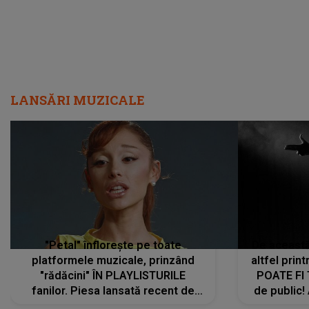
LANSĂRI MUZICALE
"Petal" înflorește pe toate
De această 
platformele muzicale, prinzând
altfel prin
"rădăcini" ÎN PLAYLISTURILE
POATE FI
fanilor. Piesa lansată recent de
de public!
Ariana Grande îi face pe
a lansat V