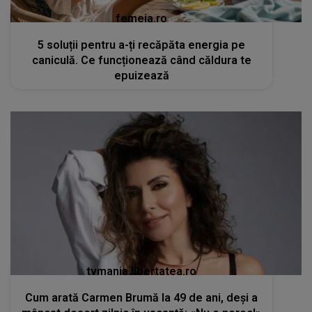
femeia.ro
5 soluții pentru a-ți recăpăta energia pe
caniculă. Ce funcționează când căldura te
epuizează
tvmania.libertatea.ro
Cum arată Carmen Brumă la 49 de ani, deși a