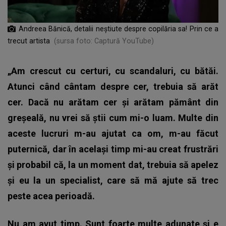
Andreea Bănică, detalii neștiute despre copilăria sa! Prin ce a
trecut artista
(sursa foto: Captură YouTube)
„Am crescut cu certuri, cu scandaluri, cu bătăi.
Atunci când cântam despre cer, trebuia să arăt
cer. Dacă nu arătam cer și arătam pământ din
greșeală, nu vrei să știi cum mi-o luam. Multe din
aceste lucruri m-au ajutat ca om, m-au făcut
puternică, dar în același timp mi-au creat frustrări
și probabil că, la un moment dat, trebuia să apelez
și eu la un specialist, care să mă ajute să trec
peste acea perioadă.
Nu am avut timp. Sunt foarte multe adunate și e