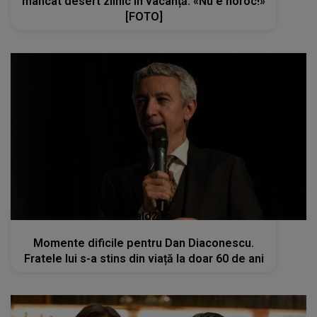
mâncat desert zilnic în vacanță: «Nu e noroc!»
[FOTO]
kanald2.ro
Momente dificile pentru Dan Diaconescu.
Fratele lui s-a stins din viață la doar 60 de ani