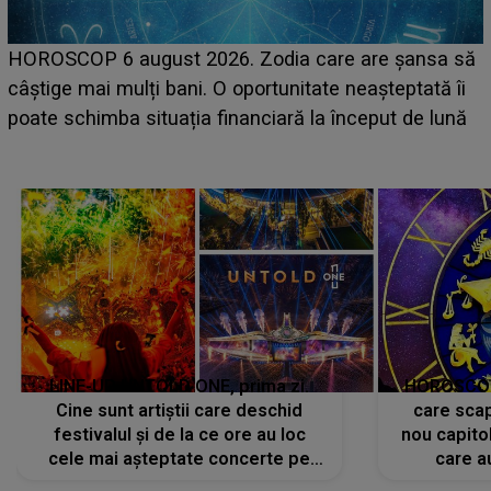
HOROSCOP 6 august 2026. Zodia care are șansa să
câștige mai mulți bani. O oportunitate neașteptată îi
e
poate schimba situația financiară la început de lună
LINE-UP UNTOLD ONE, prima zi.
HOROSCOP 
Cine sunt artiștii care deschid
care scap
festivalul și de la ce ore au loc
nou capitol
cele mai așteptate concerte pe
care a
scena principală?
perioadă 