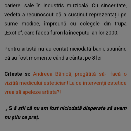
carierei sale în industris muzicală. Cu sinceritate,
vedeta a recunoscut că a susținut reprezentații pe
sume modice, împreună cu colegele din trupa
„Exotic”, care făcea furori la începutul anilor 2000.
Pentru artistă nu au contat niciodată banii, spunând
că au fost momente când
a cântat pe 8 lei
.
Citeste si:
Andreea Bănică, pregătită să-i facă o
vizitiă medicului estetician! La ce intervenții estetice
vrea să apeleze artista?!
„
S
ă știi că nu am fost niciodată disperate să avem
nu știu ce preț.