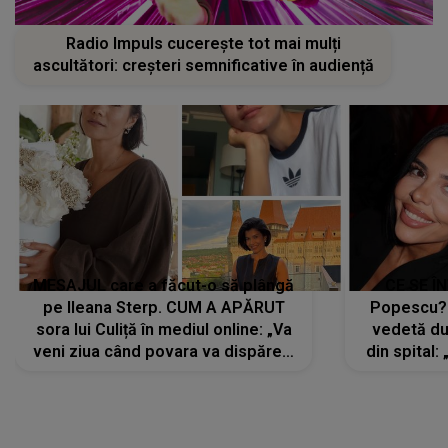
Radio Impuls cucerește tot mai mulți
ascultători: creșteri semnificative în audiență
MESAJUL care a făcut-o să plângă
CE SE Î
pe Ileana Sterp. CUM A APĂRUT
Popescu?
sora lui Culiță în mediul online: „Va
vedetă du
veni ziua când povara va dispărea,
din spital:
iar lacrimile...”