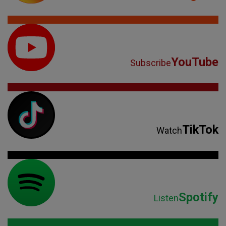
YouTube
Subscribe
TikTok
Watch
Spotify
Listen