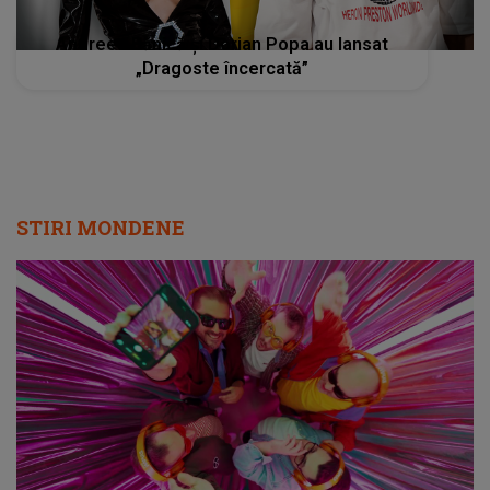
Andreea Bănică și Dorian Popa au lansat
„Dragoste încercată”
STIRI MONDENE