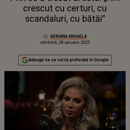
crescut cu certuri, cu
scandaluri, cu bătăi”
Autor:
ADRIANA MIHAELA
Publicat:
vineri, 28 ianuarie 2022
Actualizat:
sâmbătă, 28 ianuarie 2023
Adaugă-ne ca sursă preferată în Google