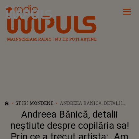
Radio Impuls
STIRI MONDENE
ANDREEA BĂNICĂ, DETALII
NEȘTIUTE DESPRE COPILĂRIA
Andreea Bănică, detalii
SA! PRIN CE A TRECUT ARTISTA:
„AM CRESCUT CU CERTURI, CU
neștiute despre copilăria sa!
SCANDALURI, CU BĂTĂI”
Prin ce a trecut artista: „Am