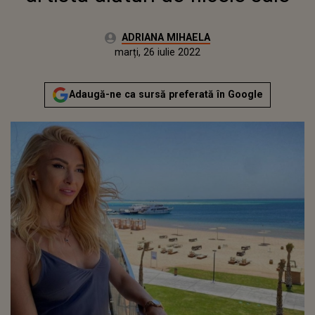
Autor:
ADRIANA MIHAELA
Publicat:
vineri, 11 iunie 2021
Actualizat:
marți, 26 iulie 2022
Adaugă-ne ca sursă preferată în Google