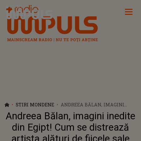
Radio Impuls
STIRI MONDENE
ANDREEA BĂLAN, IMAGINI
INEDITE DIN EGIPT! CUM SE
Andreea Bălan, imagini inedite
DISTREAZĂ ARTISTA ALĂTURI
DE FIICELE SALE
din Egipt! Cum se distrează
artista alături de fiicele sale