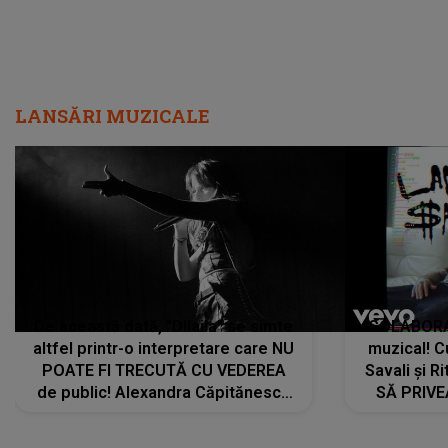
LANSĂRI MUZICALE
De această dată, "Dilaila" se simte
COLABORAR
altfel printr-o interpretare care NU
muzical! C
POATE FI TRECUTĂ CU VEDEREA
Savali și Ri
de public! Alexandra Căpitănescu
SĂ PRIV
a lansat VERSIUNEA LIVE a piesei