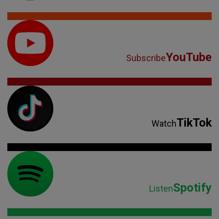
YouTube
Subscribe
TikTok
Watch
Spotify
Listen