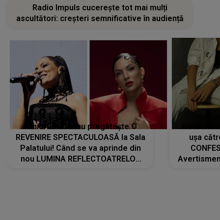
Radio Impuls cucerește tot mai mulți
ascultători: creșteri semnificative în audiență
Tania Turtureanu pregătește O
Alexandra
REVENIRE SPECTACULOASĂ la Sala
ușa cătr
Palatului! Când se va aprinde din
CONFES
nou LUMINA REFLECTOATRELOR
Avertismentu
pentru artistă: " Vor fi multe
rămas ÎNT
cântece noi, în premieră. Cântece
au format-
care abia acum învață să respire"
"Am f