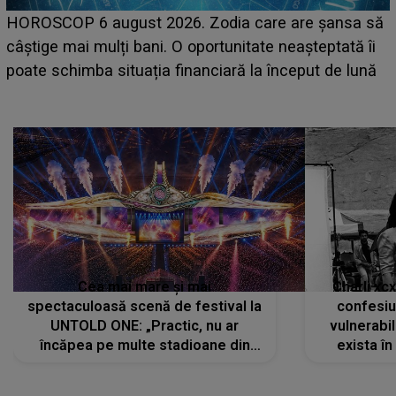
LINE-UP UNTOLD ONE, prima zi. Cine sunt artiștii
care deschid festivalul și de la ce ore au loc cele mai
așteptate concerte pe scena principală?
Cea mai mare și mai
Charli xc
spectaculoasă scenă de festival la
confesiu
UNTOLD ONE: „Practic, nu ar
vulnerabil
încăpea pe multe stadioane din
exista în
lume”. Evenimentul începe joi, 6
august 2026