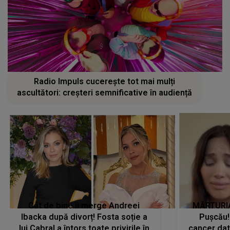
Radio Impuls cucerește tot mai mulți
ascultători: creșteri semnificative în audiență
Cât de bine îi merge Andreei
MĂRTURIA
Ibacka după divorț! Fosta soție a
Pușcău!
lui Cabral a întors toate privirile în
cancer dato