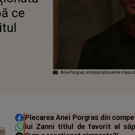
ă ce
itul
Ana Porgras, emoționată peste măsură du
DISTRIBUIE ARTICOLUL
Plecarea Anei Porgras din compet
lui Zanni titlul de favorit al să