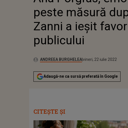
peste măsură dup
Zanni a ieșit favor
publicului
Publicat:
Autor:
luni, 12 aprilie 2021
Actualizat:
ANDREEA BURGHELEA
vineri, 22 iulie 2022
Adaugă-ne ca sursă preferată în Google
CITEȘTE ȘI