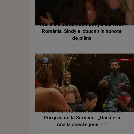
Mellina a părăsit competiția Survivor
România. Sindy a izbucnit în hohote
de plâns
Zanni regretă enorm plecarea Anei
Porgras de la Survivor: „Dacă era
Ana la aceste jocuri...”