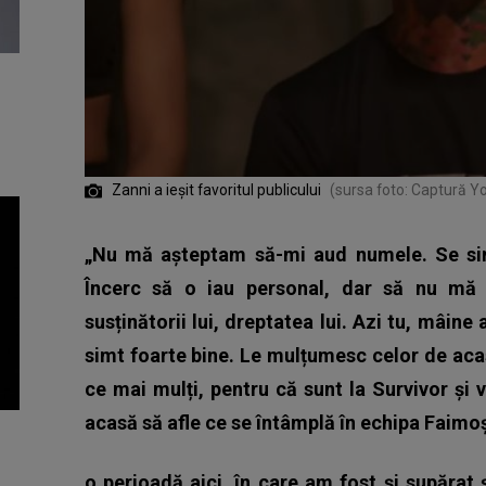
Zanni a ieșit favoritul publicului
(sursa foto: Captură 
„Nu mă așteptam să-mi aud numele. Se simte
Încerc să o iau personal, dar să nu mă 
susținătorii lui, dreptatea lui. Azi tu, mâine
simt foarte bine. Le mulțumesc celor de acas
ce mai mulți, pentru că sunt la Survivor și 
acasă să afle ce se întâmplă în echipa Faimo
o perioadă aici, în care am fost și supărat ș