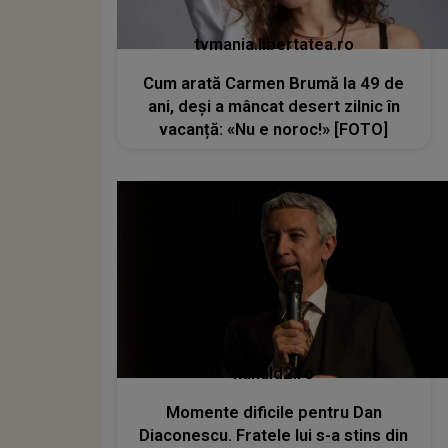
tvmania.libertatea.ro
Cum arată Carmen Brumă la 49 de
ani, deși a mâncat desert zilnic în
vacanță: «Nu e noroc!» [FOTO]
kanald2.ro
Momente dificile pentru Dan
Diaconescu. Fratele lui s-a stins din