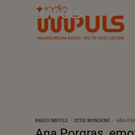
Radio Impuls
RADIO IMPULS
STIRI MONDENE
ANA PO
PESTE 
Ana Porgras, emo
A IEȘIT