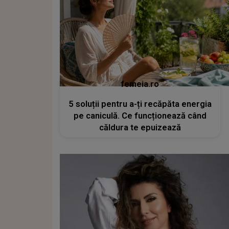
femeia.ro
5 soluții pentru a-ți recăpăta energia
pe caniculă. Ce funcționează când
căldura te epuizează