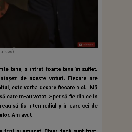
YouTube)
 bine, a intrat foarte bine în suflet.
atașez de aceste voturi. Fiecare are
 altul, este vorba despre fiecare aici.
Mă
ă care m-au votat. Sper să fie din ce în
vreau să fiu intermediul prin care cei de
șilor. Am avut
i trist și amuzat. Chiar dacă sunt trist,