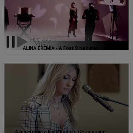
ALINA EREMIA - A Fost O Nebunie
Alina Eremia a lansat piesa „Ce-ar spune