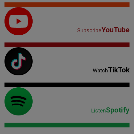
YouTube
Subscribe
TikTok
Watch
Spotify
Listen