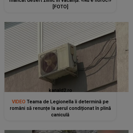
mâncat desert zilnic în vacanță: «Nu e noroc!»
[FOTO]
kanald2.ro
VIDEO
Teama de Legionella îi determină pe
români să renunțe la aerul condiționat în plină
caniculă