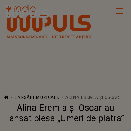
Radio Impuls
LANSĂRI MUZICALE
ALINA EREMIA ȘI OSCAR
AU LANSAT PIESA „UMERI
Alina Eremia și Oscar au
DE PIATRA”
lansat piesa „Umeri de piatra”