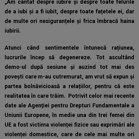
„Am cântat despre iubire și despre toate felurile
de a iubi și a fi iubit, despre toate fațetele ei, dar
de multe ori nesiguranțele și frica îmbracă haina
iubirii.
Atunci când sentimentele întunecă rațiunea,
lucrurile încep să degenereze. Tot ascultând
demo-ul după sesiune și auzind tot mai des
povești care m-au cutremurat, am vrut să expun și
partea bolnăvicioasă a relațiilor, pentru că este
realitatea în care trăim.
Potrivit celor mai recente
date ale Agenției pentru Drepturi Fundamentale a
Uniunii Europene, în medie una din trei femei din
UE a fost victima violenței fizice sau exprimări ale
violenței domestice, care de cele mai multe ori