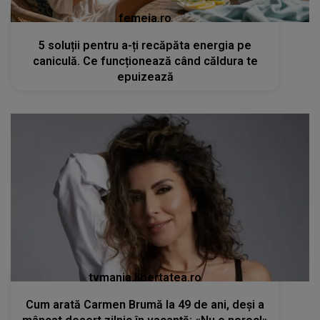
femeia.ro
5 soluții pentru a-ți recăpăta energia pe
caniculă. Ce funcționează când căldura te
epuizează
tvmania.libertatea.ro
Cum arată Carmen Brumă la 49 de ani, deși a