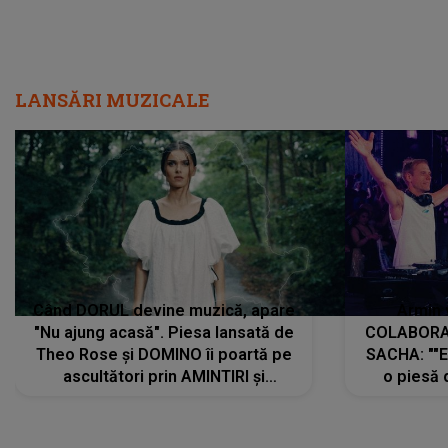
LANSĂRI MUZICALE
Când DORUL devine muzică, apare
Armin 
"Nu ajung acasă". Piesa lansată de
COLABORAR
Theo Rose și DOMINO îi poartă pe
SACHA: ""E
ascultători prin AMINTIRI și
o piesă 
REGĂSIRI, iar drumul emoțiilor
imediat pre
trece prin sufletul publicului:
cu mine șt
"Pentru toți cei care au plecat
păstrăm do