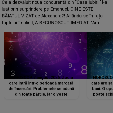
HOROSCO
zvăluit noua concurentă din "Casa Iubirii" l-a
care risc
in surprindere pe Emanuel. CINE ESTE
grabă îi 
L VIZAT de Alexandra?! Aflându-se în fața
planurile
ui împlinit, A RECUNOSCUT IMEDIAT: "Am
HOROSCOP 7 august 2026. Zodia
HOROSCOP 
care intră într-o perioadă marcată
care are șa
de încercări. Problemele se adună
bani. O opo
din toate părțile, iar o veste
poate schi
neașteptată îi dă planurile peste
la
cap