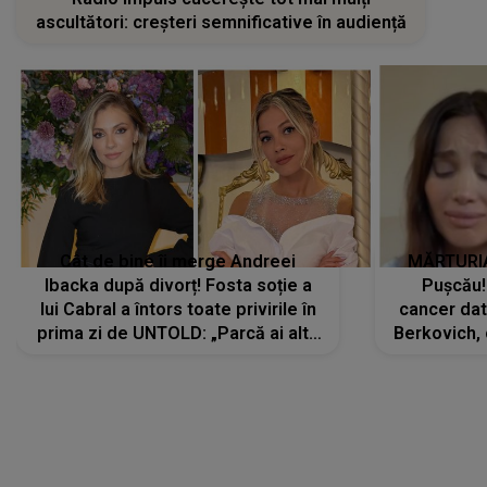
ascultători: creșteri semnificative în audiență
Cât de bine îi merge Andreei
MĂRTURIA
Ibacka după divorț! Fosta soție a
Pușcău!
lui Cabral a întors toate privirile în
cancer dato
prima zi de UNTOLD: „Parcă ai altă
Berkovich, 
strălucire, emani putere,
accident ru
încredere, siguranță...”
Dacă nu 