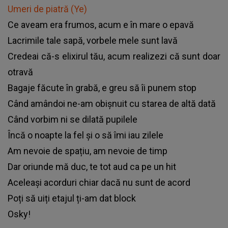
Umeri de piatră (Ye)
Ce aveam era frumos, acum e în mare o epavă
Lacrimile tale sapă, vorbele mele sunt lavă
Credeai că-s elixirul tău, acum realizezi că sunt doar
otravă
Bagaje făcute în grabă, e greu să îi punem stop
Când amândoi ne-am obișnuit cu starea de altă dată
Când vorbim ni se dilată pupilele
Încă o noapte la fel și o să îmi iau zilele
Am nevoie de spațiu, am nevoie de timp
Dar oriunde mă duc, te tot aud ca pe un hit
Aceleași acorduri chiar dacă nu sunt de acord
Poți să uiți etajul ți-am dat block
Osky!