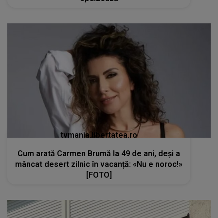
tvmania.libertatea.ro
Cum arată Carmen Brumă la 49 de ani, deși a
mâncat desert zilnic în vacanță: «Nu e noroc!»
[FOTO]