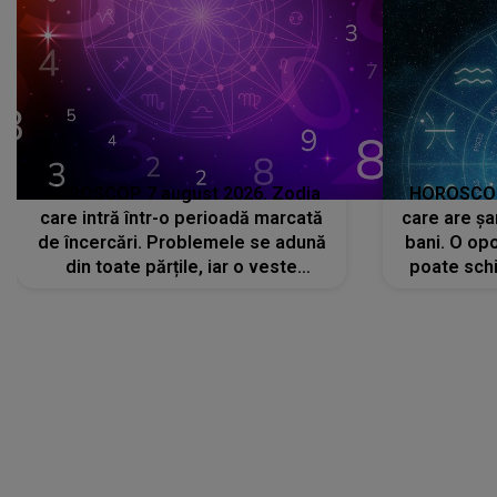
HOROSCOP 7 august 2026. Zodia
HOROSCOP 
care intră într-o perioadă marcată
care are șa
de încercări. Problemele se adună
bani. O opo
din toate părțile, iar o veste
poate schi
neașteptată îi dă planurile peste
la
cap