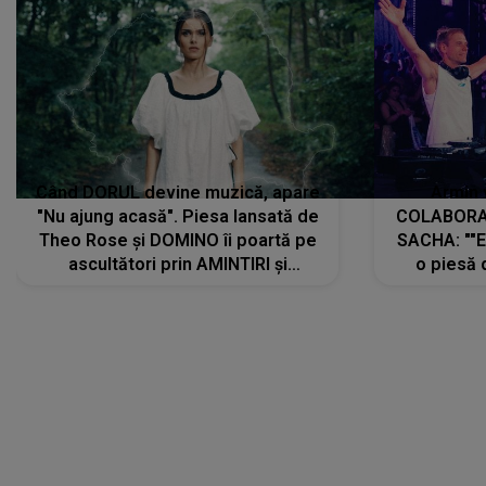
Când DORUL devine muzică, apare
Armin 
"Nu ajung acasă". Piesa lansată de
COLABORAR
Theo Rose și DOMINO îi poartă pe
SACHA: ""E
ascultători prin AMINTIRI și
o piesă 
REGĂSIRI, iar drumul emoțiilor
imediat pre
trece prin sufletul publicului:
cu mine șt
"Pentru toți cei care au plecat
păstrăm do
departe ca să le fie mai bine"