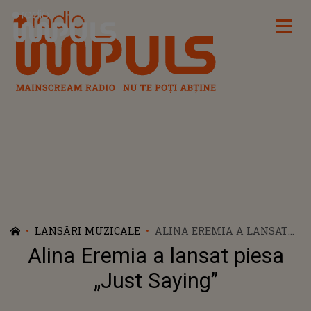
Radio Impuls
LANSĂRI MUZICALE
ALINA EREMIA A LANSAT
PIESA „JUST SAYING”
Alina Eremia a lansat piesa
„Just Saying”