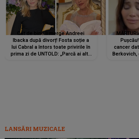
Cât de bine îi merge Andreei
MĂRTURIA
Ibacka după divorț! Fosta soție a
Pușcău!
lui Cabral a întors toate privirile în
cancer dato
prima zi de UNTOLD: „Parcă ai altă
Berkovich, 
strălucire, emani putere,
accident ru
încredere, siguranță...”
Dacă nu 
LANSĂRI MUZICALE