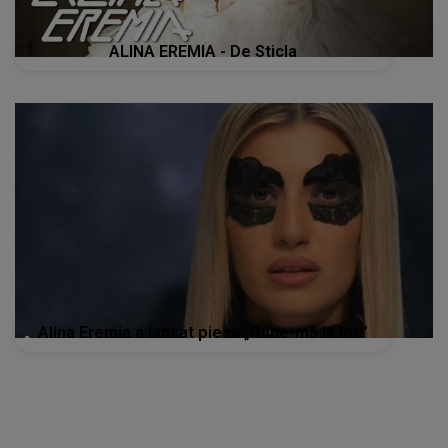
ALINA EREMIA - De Sticla
Alina Eremia a lansat piesa „Pune-mă la loc”