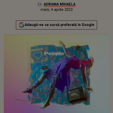
Autor:
ADRIANA MIHAELA
Publicat:
luni, 4 aprilie 2022
Actualizat:
marți, 4 aprilie 2023
Adaugă-ne ca sursă preferată în Google