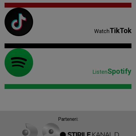
TikTok
Watch
Spotify
Listen
Parteneri: