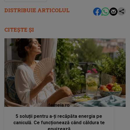
DISTRIBUIE ARTICOLUL
CITEȘTE ȘI
femeia.ro
5 soluții pentru a-ți recăpăta energia pe
caniculă. Ce funcționează când căldura te
epuizează