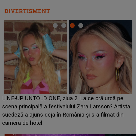
DIVERTISMENT
Ce a dezvăluit noua concurentă din "Casa Iubirii" l-a
luat prin surprindere pe Emanuel. CINE ESTE
BĂIATUL VIZAT de Alexandra?! Aflându-se în fața
faptului împlinit, A RECUNOSCUT IMEDIAT: "Am
avut..."