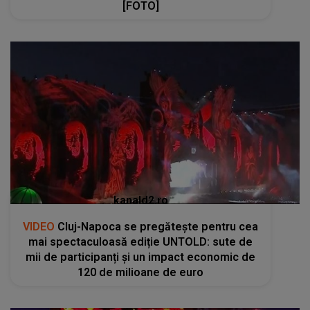
[FOTO]
kanald2.ro
VIDEO
Cluj-Napoca se pregătește pentru cea
mai spectaculoasă ediție UNTOLD: sute de
mii de participanți și un impact economic de
120 de milioane de euro