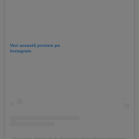
Vezi această postare pe
Instagram
O postare distribuită de Alexandra Stan (@alexandrastan)