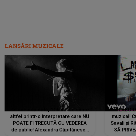
LANSĂRI MUZICALE
De această dată, "Dilaila" se simte
COLABORAR
altfel printr-o interpretare care NU
muzical! C
POATE FI TRECUTĂ CU VEDEREA
Savali și Ri
de public! Alexandra Căpitănescu
SĂ PRIV