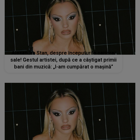
Alexandra Stan, despre începuturile carierei
sale! Gestul artistei, după ce a câștigat primii
bani din muzică: „I-am cumpărat o mașină”