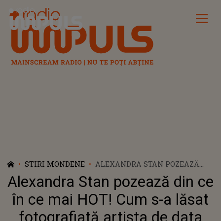
Radio Impuls
STIRI MONDENE
ALEXANDRA STAN POZEAZĂ
DIN CE ÎN CE MAI HOT! CUM S-A
Alexandra Stan pozează din ce
LĂSAT FOTOGRAFIATĂ ARTISTA
DE DATA ACEASTA
în ce mai HOT! Cum s-a lăsat
fotografiată artista de data