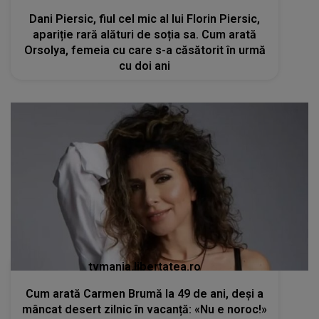
Dani Piersic, fiul cel mic al lui Florin Piersic,
apariție rară alături de soția sa. Cum arată
Orsolya, femeia cu care s-a căsătorit în urmă
cu doi ani
tvmania.libertatea.ro
Cum arată Carmen Brumă la 49 de ani, deși a
mâncat desert zilnic în vacanță: «Nu e noroc!»