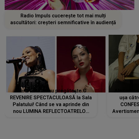
Radio Impuls cucerește tot mai mulți
ascultători: creșteri semnificative în audiență
Tania Turtureanu pregătește O
Alexandra
REVENIRE SPECTACULOASĂ la Sala
ușa cătr
Palatului! Când se va aprinde din
CONFES
nou LUMINA REFLECTOATRELOR
Avertismentu
pentru artistă: " Vor fi multe
rămas ÎNT
cântece noi, în premieră. Cântece
au format-
care abia acum învață să respire"
"Am f