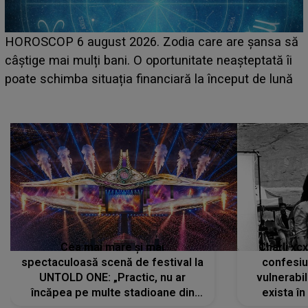
LINE-UP UNTOLD ONE, prima zi. Cine sunt artiștii
care deschid festivalul și de la ce ore au loc cele mai
așteptate concerte pe scena principală?
Cea mai mare și mai
Charli xc
spectaculoasă scenă de festival la
confesiu
UNTOLD ONE: „Practic, nu ar
vulnerabil
încăpea pe multe stadioane din
exista în
lume”. Evenimentul începe joi, 6