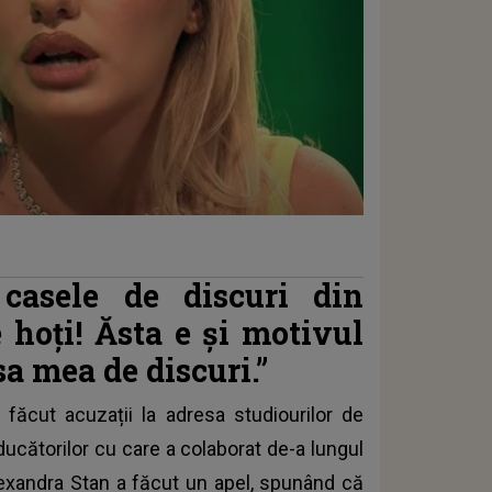
casele de discuri din
e hoți! Ăsta e și motivul
a mea de discuri.”
a făcut acuzații la adresa studiourilor de
ducătorilor cu care a colaborat de-a lungul
exandra Stan
a făcut un apel, spunând că