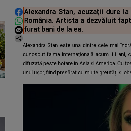
DISTRIBUIE ARTICOLUL
Alexandra Stan, acuzații dure la
România. Artista a dezvăluit fapt
furat bani de la ea.
Alexandra Stan este una dintre cele mai îndr
cunoscut faima internațională acum 11 ani, c
difuzată peste hotare în Asia și America. Cu t
unul ușor, fiind presărat cu multe greutăți și ob