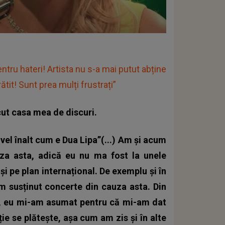
tru hateri! Artista nu s-a mai putut abține
ătit! Sunt prea mulți frustrați”
ut casa mea de discuri.
vel înalt cum e Dua Lipa”(...) Am și acum
uza asta, adică eu nu ma fost la unele
i pe plan internațional. De exemplu și în
m susținut concerte din cauza asta. Din
te, eu mi-am asumat pentru că mi-am dat
ie se plătește, așa cum am zis și în alte