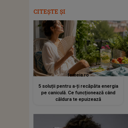
CITEȘTE ȘI
femeia.ro
5 soluții pentru a-ți recăpăta energia
pe caniculă. Ce funcționează când
căldura te epuizează