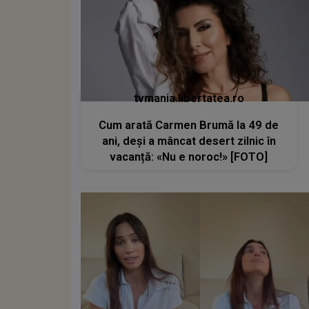
tvmania.libertatea.ro
Cum arată Carmen Brumă la 49 de
ani, deși a mâncat desert zilnic în
vacanță: «Nu e noroc!» [FOTO]