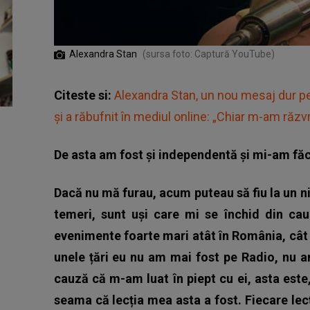
Alexandra Stan
(sursa foto: Captură YouTube)
Citeste si:
Alexandra Stan, un nou mesaj dur pen
și a răbufnit în mediul online: „Chiar m-am răzvr
De asta am fost și independentă și mi-am făc
Dacă nu mă furau, acum puteau să fiu la un ni
temeri, sunt uși care mi se închid din ca
evenimente foarte mari atât în România, cât ș
unele țări eu nu am mai fost pe Radio, nu a
cauză că m-am luat în piept cu ei, asta es
seama că lecția mea asta a fost. Fiecare lecț