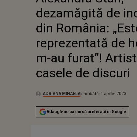
TOȚI M-
dezamăgită de in
CRITICĂ
din România: „Est
reprezentată de ho
m-au furat”! Artist
casele de discuri
Publicat:
Autor:
vineri, 1 aprilie 2022
Actualizat:
ADRIANA MIHAELA
sâmbătă, 1 aprilie 2023
Adaugă-ne ca sursă preferată în Google