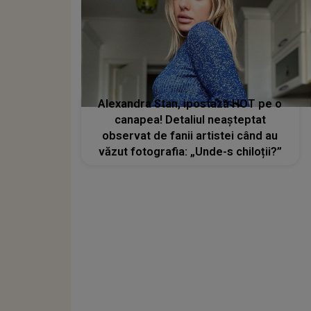
Alexandra Stan, ipostază HOT pe o
canapea! Detaliul neașteptat
observat de fanii artistei când au
văzut fotografia: „Unde-s chiloții?”