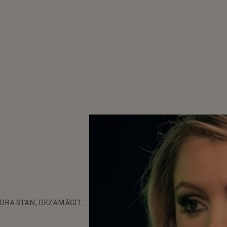
DRA STAN, DEZAMĂGITĂ
STRIA DIN ROMÂNIA:
EPREZENTATĂ DE HOȚI.