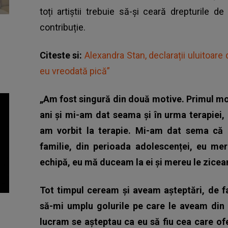
toți artiștii trebuie să-și ceară drepturile 
contribuție.
Citeste si:
Alexandra Stan, declarații uluitoare
eu vreodată pică”
„Am fost singură din două motive. Primul m
ani și mi-am dat seama și în urma terapiei,
am vorbit la terapie. Mi-am dat sema că e
familie, din perioada adolescenței, eu m
echipă, eu mă duceam la ei și mereu le zice
Tot timpul ceream și aveam așteptări, de f
să-mi umplu golurile pe care le aveam din 
lucram se așteptau ca eu să fiu cea care ofer