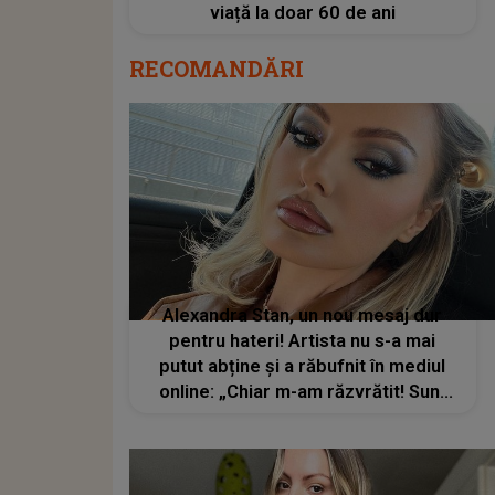
viață la doar 60 de ani
RECOMANDĂRI
Alexandra Stan, un nou mesaj dur
pentru hateri! Artista nu s-a mai
putut abține și a răbufnit în mediul
online: „Chiar m-am răzvrătit! Sunt
prea mulți frustrați”