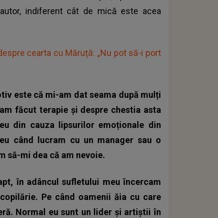
de autor, indiferent cât de mică este acea
 despre cearta cu Măruță: „Nu pot să-i port
otiv este că mi-am dat seama după mulți
 am făcut terapie și despre chestia asta
u din cauza lipsurilor emoționale din
ereu când lucram cu un manager sau o
am să-mi dea că am nevoie.
apt, în adâncul sufletului meu încercam
copilărie. Pe când oamenii ăia cu care
ă. Normal eu sunt un lider și artiștii în