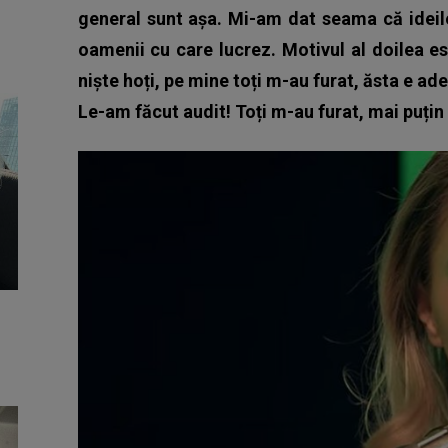
general sunt așa. Mi-am dat seama că ideile
oamenii cu care lucrez. Motivul al doilea es
niște hoți, pe mine toți m-au furat, ăsta e ade
Le-am făcut audit! Toți m-au furat, mai puți