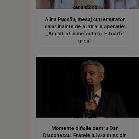
kanald2.ro
Alina Pușcău, mesaj cutremurător
chiar înainte de a intra în operație:
„Am intrat în metastază. E foarte
greu”
kanald2.ro
Momente dificile pentru Dan
Diaconescu. Fratele lui s-a stins din