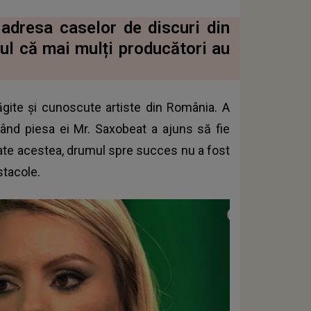
 adresa caselor de discuri din
ul că mai mulți producători au
ăgite și cunoscute artiste din România. A
ând piesa ei Mr. Saxobeat a ajuns să fie
oate acestea, drumul spre succes nu a fost
stacole.