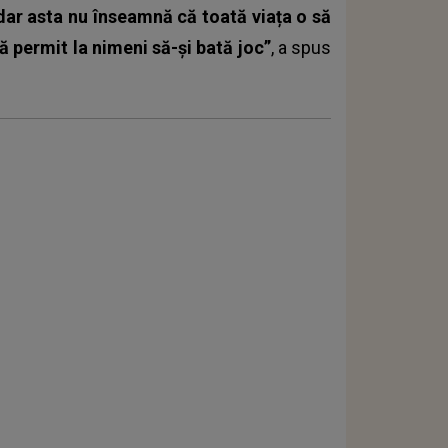
 dar asta nu înseamnă că toată viața o să
ă permit la nimeni să-și bată joc”
, a spus