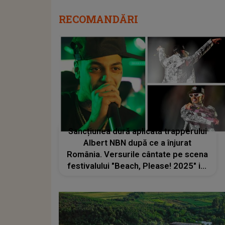
RECOMANDĂRI
Sancțiunea dură aplicată trapperului
Albert NBN după ce a înjurat
România. Versurile cântate pe scena
festivalului "Beach, Please! 2025" i-a
adus probleme serioase. Ce se
întâmplă cu artistul