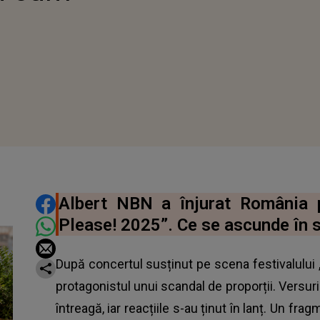
DISTRIBUIE ARTICOLUL
Albert NBN a înjurat România p
Please! 2025”. Ce se ascunde în s
După concertul susținut pe scena festivalului
protagonistul unui scandal de proporții. Versuri
întreagă, iar reacțiile s-au ținut în lanț. Un fr