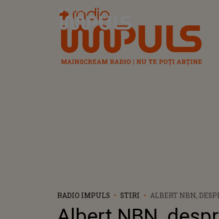
Radio Impuls
RADIO IMPULS
STIRI
ALBERT NBN, DESP
CONTROVERSA DE L
Albert NBN, desp
"BEACH, PLEASE! 20