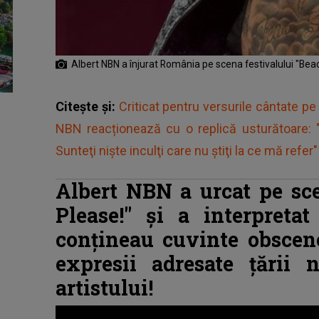
Albert NBN a înjurat România pe scena festivalului "Beac
Citește și:
Criticat pentru versurile cântate pe
NBN reacționează cu o replică usturătoare: "
Sunteţi nişte inculţi care nu ştiţi la ce mă refer"
Albert NBN a urcat pe sce
Please!" și a interpreta
conțineau cuvinte obscene
expresii adresate țării 
artistului!