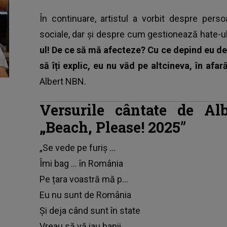
În continuare, artistul a vorbit despre per
sociale, dar și despre cum gestionează hate-ul
ul! De ce să mă afecteze? Cu ce depind eu d
să îți explic, eu nu văd pe altcineva, în af
Albert NBN.
Versurile cântate de Al
„Beach, Please! 2025”
„Se vede pe furiș …
Îmi bag … în România
Pe țara voastră mă p…
Eu nu sunt de România
Și deja când sunt în state
Vreau să vă iau banii