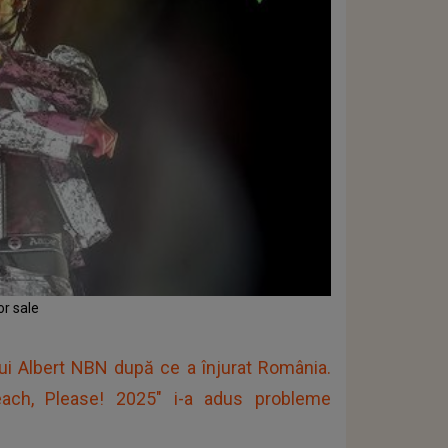
or sale
lui Albert NBN după ce a înjurat România.
Beach, Please! 2025" i-a adus probleme