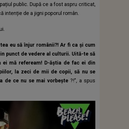
spațiul public. După ce a fost aspru criticat,
 intenție de a jigni poporul român.
ui.
ea eu să înjur românii?! Ar fi ca și cum
n punct de vedere al culturii. Uită-te să
a ei mă refeream! D-ăștia de fac ei din
iilor, la zeci de mii de copii, să nu se
lea de ce nu se mai vorbește
?!”, a spus