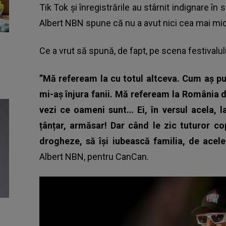
Tik Tok și înregistrările au stârnit indignare în 
Albert NBN spune că nu a avut nici cea mai mică
Ce a vrut să spună, de fapt, pe scena festivalul
”Mă refeream la cu totul altceva. Cum aș put
mi-aș înjura fanii. Mă refeream la România di
vezi ce oameni sunt… Ei, în versul acela, l
țânțar, armăsar!
Dar când le zic tuturor cop
drogheze, să își iubească familia, de ace
Albert NBN, pentru
CanCan
.