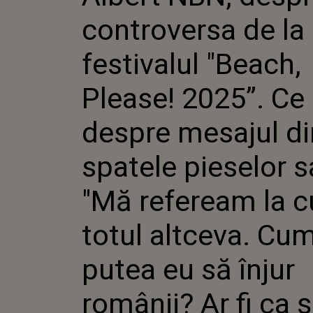
DESPRE MESAJUL D
controversa de la
PIESELOR SALE: "
CU TOTUL ALTCEVA
PUTEA EU SĂ ÎNJU
festivalul "Beach,
FI CA ȘI CUM MI-AȘ
Please! 2025”. Ce
despre mesajul di
spatele pieselor s
"Mă refeream la c
totul altceva. Cu
putea eu să înjur
românii? Ar fi ca 