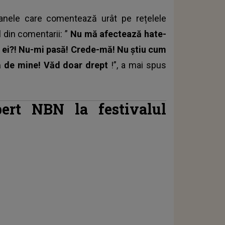
soanele care comentează urât pe rețelele
 din comentarii: ”
Nu mă afectează hate-
e ei?! Nu-mi pasă! Crede-mă! Nu știu cum
ară de mine! Văd doar drept
!”, a mai spus
bert NBN la festivalul