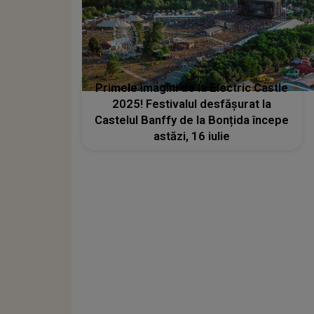
Primele imagini de la Electric Castle
2025! Festivalul desfășurat la
Castelul Banffy de la Bonțida începe
astăzi, 16 iulie