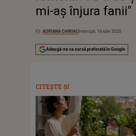
mi-aș înjura fanii"
Publicat:
Autor:
miercuri, 16 iulie 2025
Actualizat:
ADRIANA CHIRIAC
miercuri, 16 iulie 2025
Adaugă-ne ca sursă preferată în Google
CITEȘTE ȘI