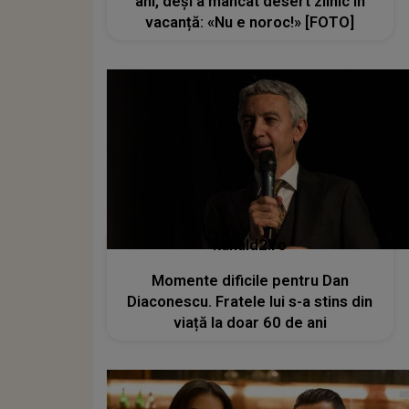
ani, deși a mâncat desert zilnic în
vacanță: «Nu e noroc!» [FOTO]
kanald2.ro
Momente dificile pentru Dan
Diaconescu. Fratele lui s-a stins din
viață la doar 60 de ani