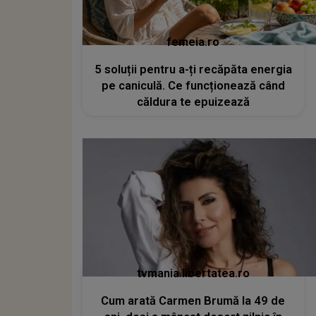
femeia.ro
5 soluții pentru a-ți recăpăta energia
pe caniculă. Ce funcționează când
căldura te epuizează
tvmania.libertatea.ro
Cum arată Carmen Brumă la 49 de