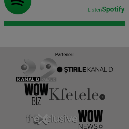
Spotify
Listen
Parteneri: