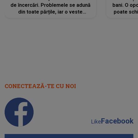
de încercări. Problemele se adună
bani. O opo
din toate părțile, iar o veste
poate schi
neașteptată îi dă planurile peste
la
cap
CONECTEAZĂ-TE CU NOI
Facebook
Like