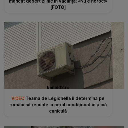
mâncat desert zilnic în vacanță: «Nu e noroc!»
[FOTO]
kanald2.ro
VIDEO
Teama de Legionella îi determină pe
români să renunțe la aerul condiționat în plină
caniculă