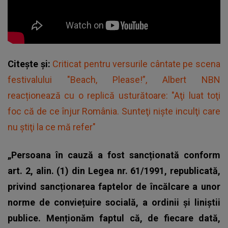
Citește și:
Criticat pentru versurile cântate pe scena
festivalului "Beach, Please!”, Albert NBN
reacționează cu o replică usturătoare: "Aţi luat toţi
foc că de ce înjur România. Sunteţi nişte inculţi care
nu ştiţi la ce mă refer"
„Persoana în cauză a fost sancționată conform
art. 2, alin. (1) din Legea nr. 61/1991, republicată,
privind sancționarea faptelor de încălcare a unor
norme de conviețuire socială, a ordinii și liniștii
publice. Menționăm faptul că, de fiecare dată,