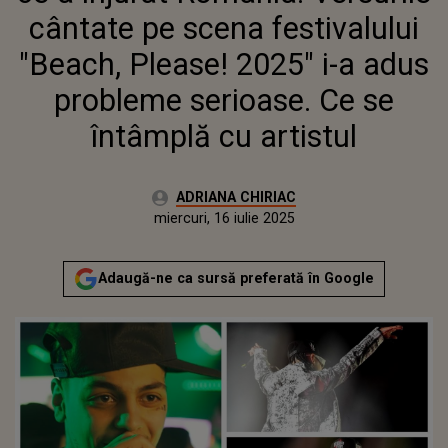
cântate pe scena festivalului
"Beach, Please! 2025" i-a adus
probleme serioase. Ce se
întâmplă cu artistul
Autor:
ADRIANA CHIRIAC
Publicat:
miercuri, 16 iulie 2025
Actualizat:
miercuri, 16 iulie 2025
Adaugă-ne ca sursă preferată în Google