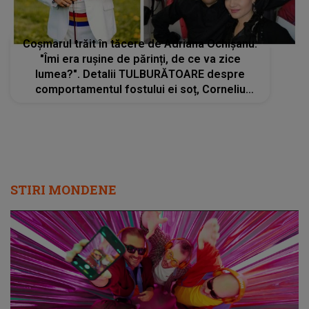
Coșmarul trăit în tăcere de Adriana Ochișanu:
"Îmi era rușine de părinți, de ce va zice
lumea?". Detalii TULBURĂTOARE despre
comportamentul fostului ei soț, Corneliu
Botgros
STIRI MONDENE