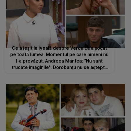
Ce a ieșit la iveală despre Veronica a șocat
pe toată lumea. Momentul pe care nimeni nu
l-a prevăzut. Andreea Mantea: "Nu sunt
trucate imaginile". Dorobanțu nu se aștepta
să recunoască. Concurenții din Casa Iubirii au
rămas mască: "Am avut dreptate"