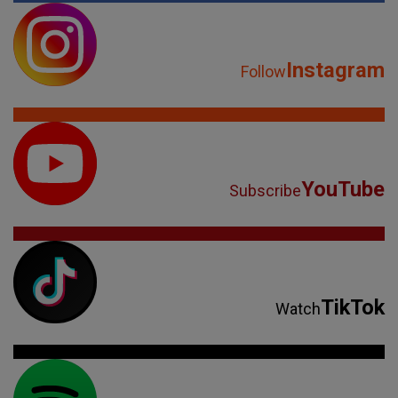
Instagram
Follow
YouTube
Subscribe
TikTok
Watch