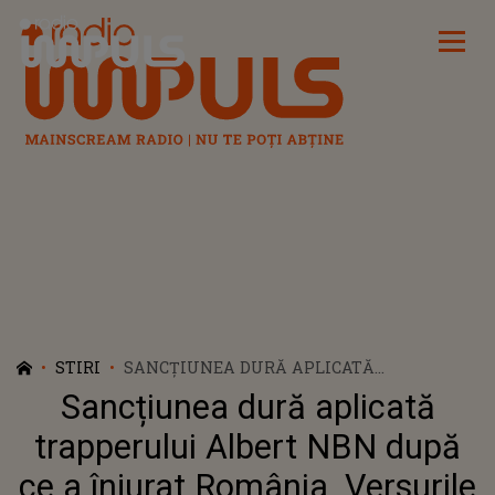
Radio Impuls
STIRI
SANCȚIUNEA DURĂ APLICATĂ
TRAPPERULUI ALBERT NBN DUPĂ CE A
Sancțiunea dură aplicată
ÎNJURAT ROMÂNIA. VERSURILE CÂNTATE
PE SCENA FESTIVALULUI "BEACH, PLEASE!
trapperului Albert NBN după
2025" I-A ADUS PROBLEME SERIOASE. CE SE
ce a înjurat România. Versurile
ÎNTÂMPLĂ CU ARTISTUL