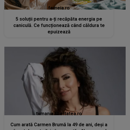
femeia.ro
5 soluții pentru a-ți recăpăta energia pe
caniculă. Ce funcționează când căldura te
epuizează
tvmania.libertatea.ro
Cum arată Carmen Brumă la 49 de ani, deși a