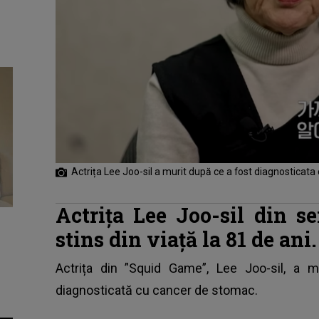
Actrița Lee Joo-sil a murit după ce a fost diagnosticata
Actrița Lee Joo-sil din s
stins din viață la 81 de ani
Actrița
din ”Squid Game”, Lee Joo-sil, a m
diagnosticată cu cancer de stomac.