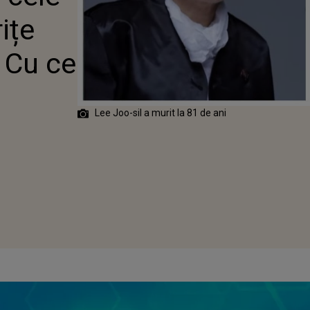
CE BOALĂ A
ițe
NOSTICATĂ
 Cu ce
Lee Joo-sil a murit la 81 de ani