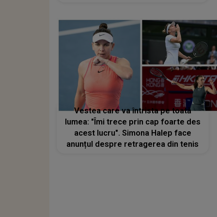
Vestea care va întrista pe toată
lumea: "Îmi trece prin cap foarte des
acest lucru". Simona Halep face
anunțul despre retragerea din tenis