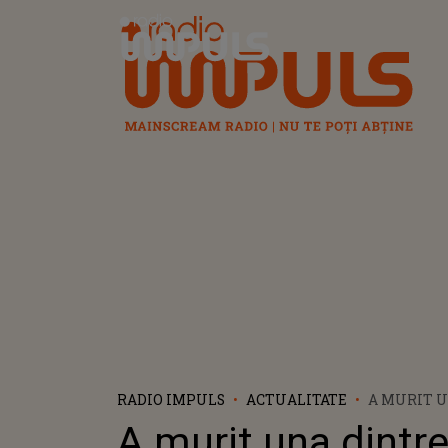
Radio Impuls
RADIO IMPULS
ACTUALITATE
A MURIT 
CELE MAI 
A murit una dintre
ACTRIȚE D