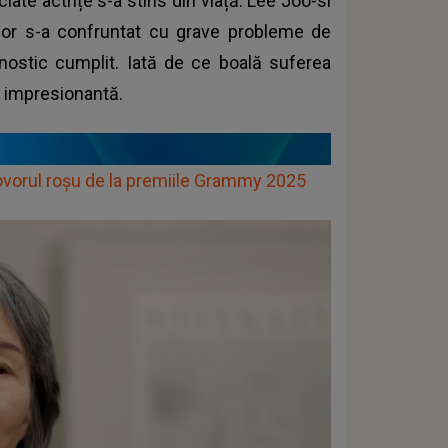
iate actrițe s-a stins din viață. Lee Joo-si
ilor s-a confruntat cu grave probleme de
nostic cumplit. Iată de ce boală suferea
 ei impresionantă.
covorul roșu de la premiile Grammy 2025