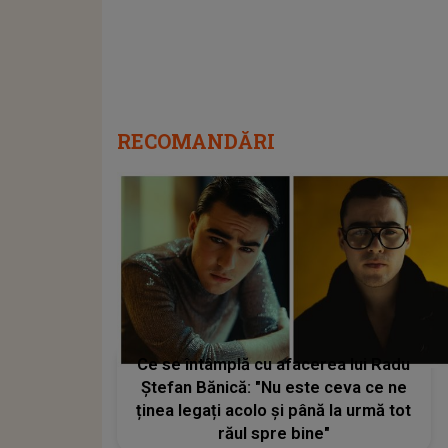
RECOMANDĂRI
Ce se întâmplă cu afacerea lui Radu
Ștefan Bănică: "Nu este ceva ce ne
ținea legați acolo și până la urmă tot
răul spre bine"