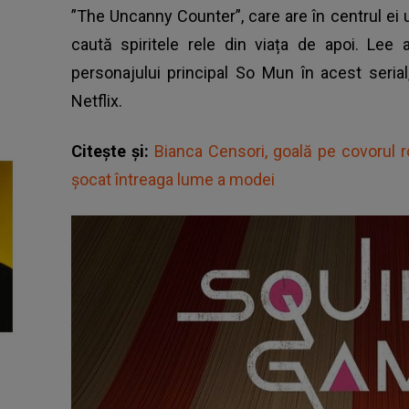
”The Uncanny Counter”, care are în centrul ei
caută spiritele rele din viața de apoi. Lee
personajului principal So Mun în acest seria
Netflix.
Citește și:
Bianca Censori, goală pe covorul 
șocat întreaga lume a modei