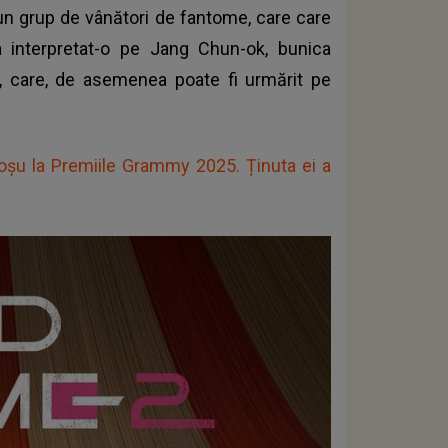
 un grup de vânători de fantome, care care
 a interpretat-o pe Jang Chun-ok, bunica
l, care, de asemenea poate fi urmărit pe
roșu la Premiile Grammy 2025. Ținuta ei a