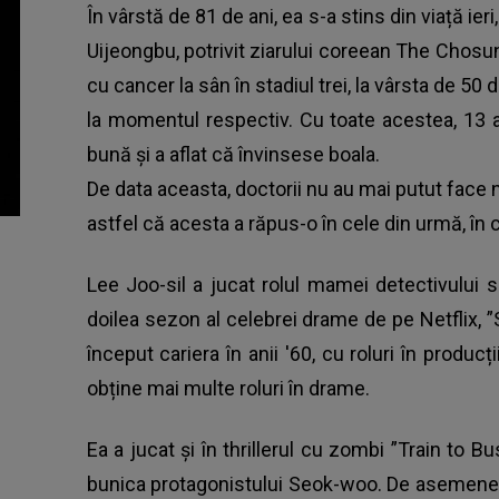
În vârstă de 81 de ani, ea s-a stins din viață ieri
Uijeongbu, potrivit ziarului coreean The Chosun
cu cancer la sân în stadiul trei, la vârsta de 50 d
la momentul respectiv. Cu toate acestea, 13 a
bună și a aflat că învinsese boala.
De data aceasta, doctorii nu au mai putut face
astfel că acesta a răpus-o în cele din urmă, în
Lee Joo-sil a jucat rolul mamei detectivului
doilea sezon al celebrei drame de pe Netflix, 
început cariera în anii '60, cu roluri în producț
obține mai multe roluri în drame.
Ea a jucat și în thrillerul cu zombi ”Train to 
bunica protagonistului Seok-woo. De asemenea,