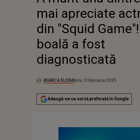
GAME"! CU 
mai apreciate actr
FOST DIAG
din "Squid Game"!
boală a fost
diagnosticată
Publicat:
Autor:
luni, 3 februarie 2025
Actualizat:
BIANCA ELENA
luni, 3 februarie 2025
Adaugă-ne ca sursă preferată în Google