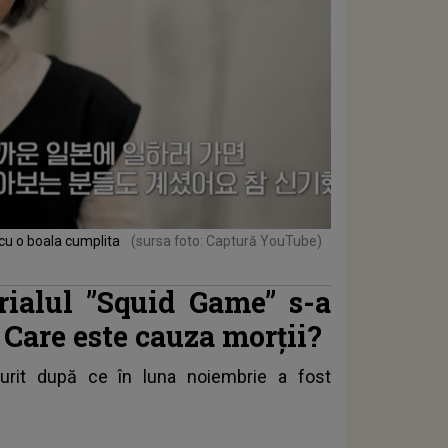
 cu o boala cumplita
(sursa foto: Captură YouTube)
erialul ”Squid Game” s-a
. Care este cauza morții?
urit după ce în luna noiembrie a fost