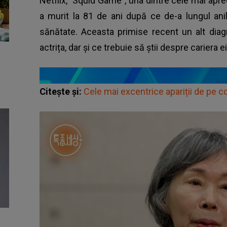
Netflix, ”Squid Game”, una dintre cele mai aprec
a murit la 81 de ani după ce de-a lungul an
sănătate. Aceasta primise recent un alt diag
actrița, dar și ce trebuie să știi despre cariera
Citește și:
Cele mai excentrice apariții de pe 