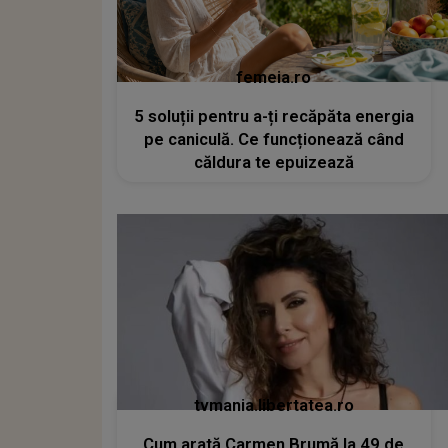
femeia.ro
5 soluții pentru a-ți recăpăta energia
pe caniculă. Ce funcționează când
căldura te epuizează
tvmania.libertatea.ro
Cum arată Carmen Brumă la 49 de