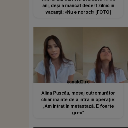
ani, deși a mâncat desert zilnic în
vacanță: «Nu e noroc!» [FOTO]
kanald2.ro
Alina Pușcău, mesaj cutremurător
chiar înainte de a intra în operație:
„Am intrat în metastază. E foarte
greu”