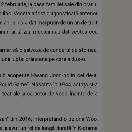
, 2 februarie, la casa familiei sale din orașul
 Ilbo. Vedeta a fost diagnosticată anterior
e ani, și i s-a dat mai puțin de un an de trăit
ni mai târziu, medicii i-au dat vestea cea
 nimic să o salveze de cancerul de stomac,
 ciuda luptei crâncene pe care a dus-o.
 sub acoperire Hwang Joon-ho în cel de-al
”Squid Game”. Născută în 1944, actrița și-a
ii teatrale și ca actor de voce, înainte de a
Busan” din 2016, interpretând-o pe dna Woo,
 a avut un rol de lungă durată în K-drama