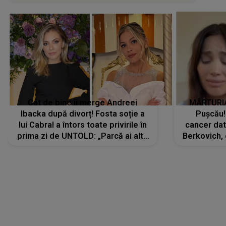
Cât de bine îi merge Andreei
MĂRTURIA
Ibacka după divorț! Fosta soție a
Pușcău!
lui Cabral a întors toate privirile în
cancer dato
prima zi de UNTOLD: „Parcă ai altă
Berkovich, 
strălucire, emani putere,
accident ru
încredere, siguranță...”
Dacă nu 