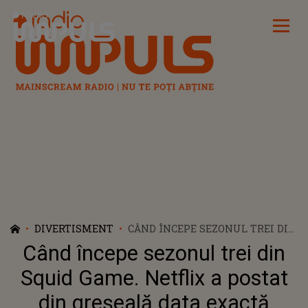
Radio Impuls
DIVERTISMENT
CÂND ÎNCEPE SEZONUL TREI DIN
SQUID GAME. NETFLIX A POSTAT
Când începe sezonul trei din
DIN GREȘEALĂ DATA EXACTĂ
Squid Game. Netflix a postat
din greșeală data exactă