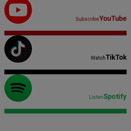
YouTube
Subscribe
TikTok
Watch
Spotify
Listen