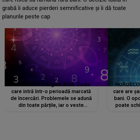
face o MĂRTURISIRE NEAȘTEPTATĂ despre mama
sa: "I-am spus și ei în față, eu nu te iubesc pentru
că..."
HOROSCOP 7 august 2026. Zodia
HOROSCOP 
care intră într-o perioadă marcată
care are șa
de încercări. Problemele se adună
bani. O opo
din toate părțile, iar o veste
poate schi
neașteptată îi dă planurile peste
la
cap