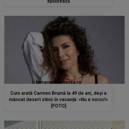
epuizează
tvmania.libertatea.ro
Cum arată Carmen Brumă la 49 de ani, deși a
mâncat desert zilnic în vacanță: «Nu e noroc!»
[FOTO]