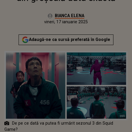
Autor:
BIANCA ELENA
Publicat:
vineri, 17 ianuarie 2025
Actualizat:
vineri, 17 ianuarie 2025
Adaugă-ne ca sursă preferată în Google
De pe ce dată va putea fi urmărit sezonul 3 din Squid
Game?