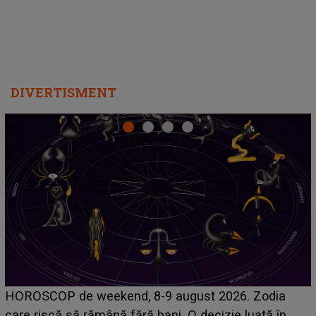
DIVERTISMENT
Emanuel a ținut ACEST DETALIU ASCUNS până
acum! În fața Alexandrei, concurentul din Casa Iubirii