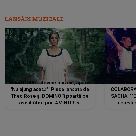
LANSĂRI MUZICALE
Când DORUL devine muzică, apare
Armin 
"Nu ajung acasă". Piesa lansată de
COLABORAR
Theo Rose și DOMINO îi poartă pe
SACHA: ""E
ascultători prin AMINTIRI și
o piesă 
REGĂSIRI, iar drumul emoțiilor
imediat pre
trece prin sufletul publicului:
cu mine șt
"Pentru toți cei care au plecat
păstrăm do
departe ca să le fie mai bine"