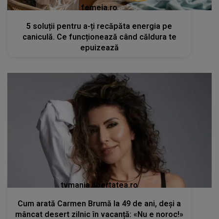
femeia.ro
5 soluții pentru a-ți recăpăta energia pe
caniculă. Ce funcționează când căldura te
epuizează
tvmania.libertatea.ro
Cum arată Carmen Brumă la 49 de ani, deși a
mâncat desert zilnic în vacanță: «Nu e noroc!»