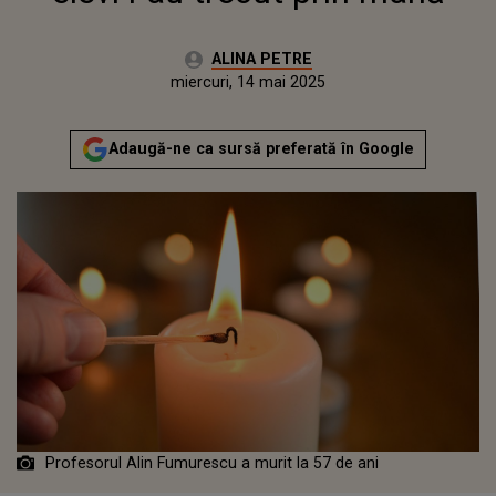
Autor:
ALINA PETRE
Publicat:
miercuri, 14 mai 2025
Actualizat:
miercuri, 14 mai 2025
Adaugă-ne ca sursă preferată în Google
Profesorul Alin Fumurescu a murit la 57 de ani