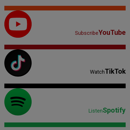
YouTube
Subscribe
TikTok
Watch
Spotify
Listen