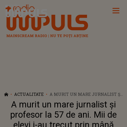
Radio Impuls
ACTUALITATE
A MURIT UN MARE JURNALIST ȘI
PROFESOR LA 57 DE ANI. MII DE
A murit un mare jurnalist și
ELEVI I-AU TRECUT PRIN MÂNĂ
profesor la 57 de ani. Mii de
elevi i-au trecut prin mână