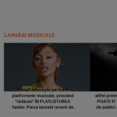
LANSĂRI MUZICALE
"Petal" înflorește pe toate
De această 
platformele muzicale, prinzând
altfel prin
"rădăcini" ÎN PLAYLISTURILE
POATE FI
fanilor. Piesa lansată recent de
de public!
Ariana Grande îi face pe
a lansat V