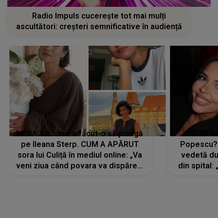
Radio Impuls cucerește tot mai mulți
ascultători: creșteri semnificative în audiență
MESAJUL care a făcut-o să plângă
CE SE Î
pe Ileana Sterp. CUM A APĂRUT
Popescu?
sora lui Culiță în mediul online: „Va
vedetă du
veni ziua când povara va dispărea,
din spital:
iar lacrimile...”