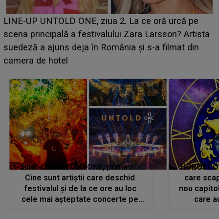
Ce a dezvăluit noua concurentă din "Casa Iubirii"
 pe
luat prin surprindere pe Emanuel. CINE ESTE
rtista
BĂIATUL VIZAT de Alexandra?! Aflându-se în fa
din
faptului împlinit, A RECUNOSCUT IMEDIAT: "Am
avut..."
LINE-UP UNTOLD ONE, prima zi.
HOROSCOP 
Cine sunt artiștii care deschid
care scap
festivalul și de la ce ore au loc
nou capitol
cele mai așteptate concerte pe
care a
scena principală?
perioadă 