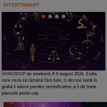
DIVERTISMENT
Emanuel a ținut ACEST DETALIU ASCUNS până
acum! În fața Alexandrei, concurentul din Casa Iubirii
face o MĂRTURISIRE NEAȘTEPTATĂ despre mama
sa: "I-am spus și ei în față, eu nu te iubesc pentru
că..."