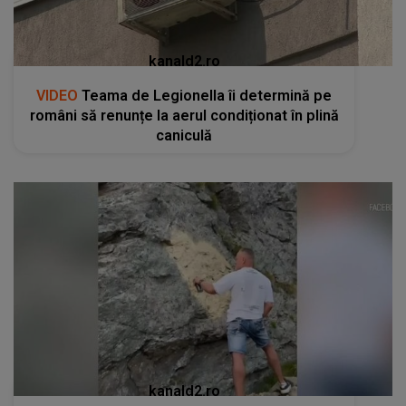
kanald2.ro
VIDEO
Teama de Legionella îi determină pe
români să renunțe la aerul condiționat în plină
caniculă
kanald2.ro