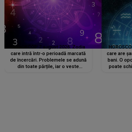
HOROSCOP 7 august 2026. Zodia
HOROSCOP 
care intră într-o perioadă marcată
care are șa
de încercări. Problemele se adună
bani. O opo
din toate părțile, iar o veste
poate schi
neașteptată îi dă planurile peste
la
cap