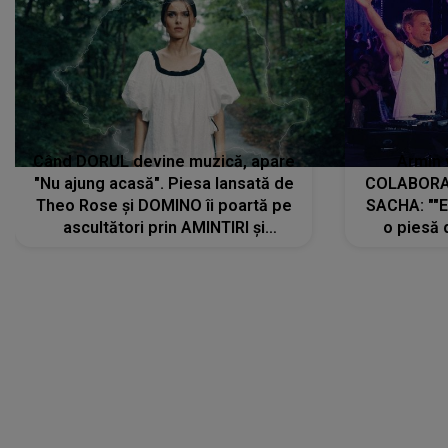
Când DORUL devine muzică, apare
Armin 
"Nu ajung acasă". Piesa lansată de
COLABORAR
Theo Rose și DOMINO îi poartă pe
SACHA: ""E
ascultători prin AMINTIRI și
o piesă 
REGĂSIRI, iar drumul emoțiilor
imediat pre
trece prin sufletul publicului:
cu mine șt
"Pentru toți cei care au plecat
păstrăm do
departe ca să le fie mai bine"