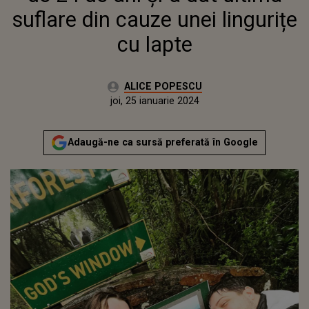
suflare din cauze unei lingurițe
cu lapte
Autor:
ALICE POPESCU
Publicat:
miercuri, 25 ianuarie 2023
Actualizat:
joi, 25 ianuarie 2024
Adaugă-ne ca sursă preferată în Google