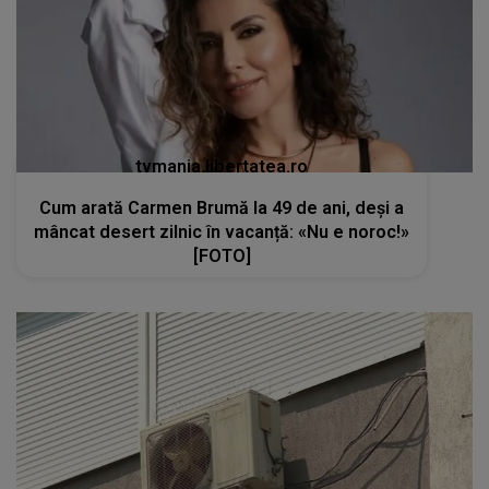
tvmania.libertatea.ro
Cum arată Carmen Brumă la 49 de ani, deși a
mâncat desert zilnic în vacanță: «Nu e noroc!»
[FOTO]