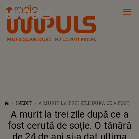
Radio Impuls
INEDIT
A MURIT LA TREI ZILE DUPĂ CE A FOST
CERUTĂ DE SOȚIE. O TÂNĂRĂ DE 24 DE
A murit la trei zile după ce a
ANI ȘI-A DAT ULTIMA SUFLARE DIN
CAUZE UNEI LINGURIȚE CU LAPTE
fost cerută de soție. O tânără
de 24 de ani și-a dat ultima