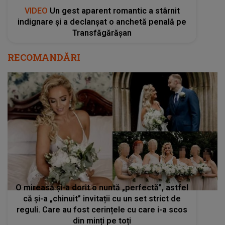
VIDEO
Un gest aparent romantic a stârnit
indignare și a declanșat o anchetă penală pe
Transfăgărășan
RECOMANDĂRI
O mireasă și-a dorit o nuntă „perfectă”, astfel
că și-a „chinuit” invitații cu un set strict de
reguli. Care au fost cerințele cu care i-a scos
din minți pe toți