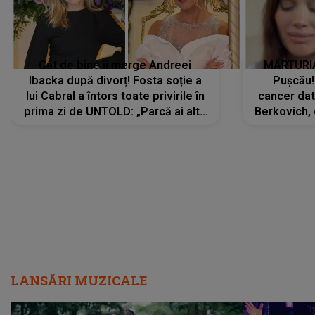
Cât de bine îi merge Andreei
MĂRTURIA
Ibacka după divorț! Fosta soție a
Pușcău!
lui Cabral a întors toate privirile în
cancer dato
prima zi de UNTOLD: „Parcă ai altă
Berkovich, 
strălucire, emani putere,
accident ru
încredere, siguranță...”
Dacă nu 
LANSĂRI MUZICALE