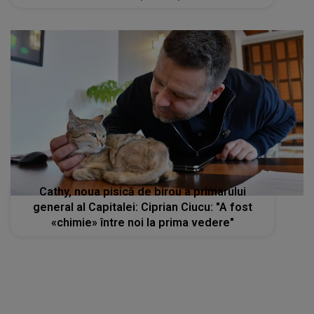
Cathy, noua pisică de birou a primarului
general al Capitalei: Ciprian Ciucu: "A fost
«chimie» între noi la prima vedere"