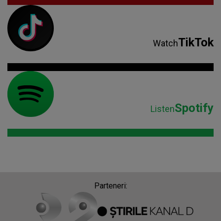
TikTok
Watch
Spotify
Listen
Parteneri: