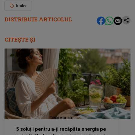
trailer
DISTRIBUIE ARTICOLUL
CITEȘTE ȘI
femeia.ro
5 soluții pentru a-ți recăpăta energia pe