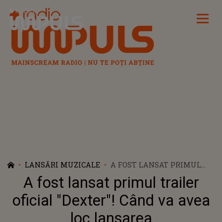
Radio Impuls
LANSĂRI MUZICALE
A FOST LANSAT PRIMUL
TRAILER OFICIAL "DEXTER"!
A fost lansat primul trailer
CÂND VA AVEA LOC
LANSAREA
oficial "Dexter"! Când va avea
loc lansarea