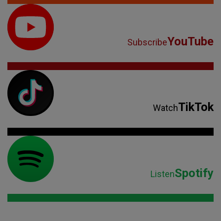
YouTube
Subscribe
TikTok
Watch
Spotify
Listen