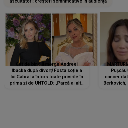
ascultători: creșteri semnificative în audiență
Cât de bine îi merge Andreei
MĂRTURIA
Ibacka după divorț! Fosta soție a
Pușcău!
lui Cabral a întors toate privirile în
cancer dato
prima zi de UNTOLD: „Parcă ai altă
Berkovich, 
strălucire, emani putere,
accident ru
încredere, siguranță...”
Dacă nu 