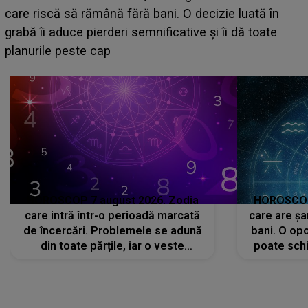
acum! În fața Alexand
ă fără bani. O decizie luată în
face o MĂRTURISI
eri semnificative și îi dă toate
sa: "I-am spus și ei 
că..."
HOROSCOP 7 august 2026. Zodia
HOROSCOP 
care intră într-o perioadă marcată
care are șa
de încercări. Problemele se adună
bani. O opo
din toate părțile, iar o veste
poate schi
neașteptată îi dă planurile peste
la
cap