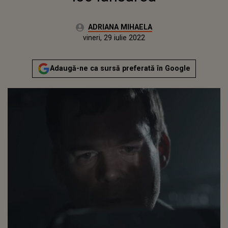
Autor:
ADRIANA MIHAELA
Publicat:
luni, 26 iulie 2021
Actualizat:
vineri, 29 iulie 2022
Adaugă-ne ca sursă preferată în Google