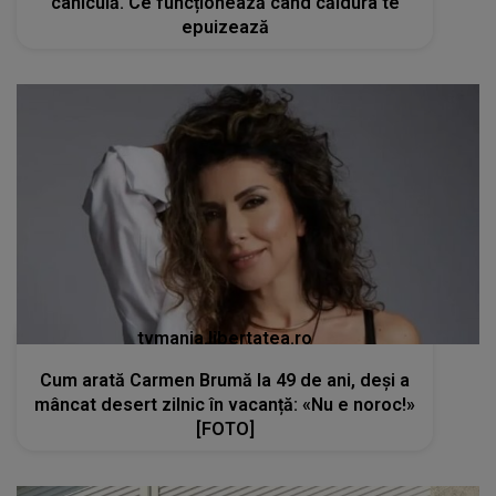
caniculă. Ce funcționează când căldura te
epuizează
tvmania.libertatea.ro
Cum arată Carmen Brumă la 49 de ani, deși a
mâncat desert zilnic în vacanță: «Nu e noroc!»
[FOTO]