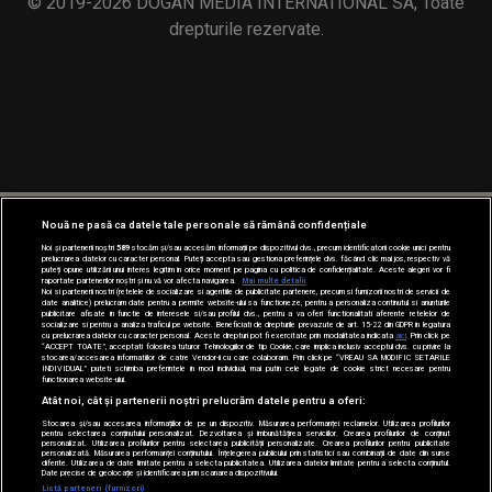
© 2019-2026 DOGAN MEDIA INTERNATIONAL SA, Toate
drepturile rezervate.
Nouă ne pasă ca datele tale personale să rămână confidențiale
Noi și partenerii noștri
589
stocăm și/sau accesăm informații pe dispozitivul dvs., precum identificatorii cookie unici pentru
prelucrarea datelor cu caracter personal. Puteți accepta sau gestiona preferințele dvs. făcând clic mai jos, respectiv vă
puteți opune utilizării unui interes legitim în orice moment pe pagina cu politica de confidențialitate. Aceste alegeri vor fi
raportate partenerilor noștri și nu vă vor afecta navigarea.
Mai multe detalii
Noi si partenerii nostri (retelele de socializare si agentiile de publicitate partenere, precum si furnizorii nostri de servicii de
date analitice) prelucram date pentru a permite website-ului sa functioneze, pentru a personaliza continutul si anunturile
publicitare afisate in functie de interesele si/sau profilul dvs., pentru a va oferi functionalitati aferente retelelor de
socializare si pentru a analiza traficul pe website. Beneficiati de drepturile prevazute de art. 15-22 din GDPR in legatura
cu prelucrarea datelor cu caracter personal. Aceste drepturi pot fi exercitate prin modalitatea indicata
aici
. Prin click pe
“ACCEPT TOATE”, acceptati folosirea tuturor Tehnologiilor de tip Cookie, care implica inclusiv acceptul dvs. cu privire la
stocarea/accesarea informatiilor de catre Vendor-ii cu care colaboram. Prin click pe “VREAU SA MODIFIC SETARILE
INDIVIDUAL” puteti schimba preferintele in mod individual, mai putin cele legate de cookie strict necesare pentru
functionarea website-ului.
Atât noi, cât și partenerii noștri prelucrăm datele pentru a oferi:
Stocarea și/sau accesarea informațiilor de pe un dispozitiv. Măsurarea performanței reclamelor. Utilizarea profilurilor
pentru selectarea conținutului personalizat. Dezvoltarea și îmbunătățirea serviciilor. Crearea profilurilor de conținut
personalizat. Utilizarea profilurilor pentru selectarea publicității personalizate. Crearea profilurilor pentru publicitate
personalizată. Măsurarea performanței conținutului. Înțelegerea publicului prin statistici sau combinații de date din surse
diferite. Utilizarea de date limitate pentru a selecta publicitatea. Utilizarea datelor limitate pentru a selecta conținutul.
Date precise de geolocație și identificarea prin scanarea dispozitivului.
Listă parteneri (furnizori)