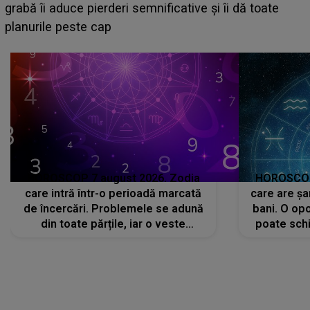
face o MĂRTURISIRE NEAȘTEPTATĂ despre mama
sa: "I-am spus și ei în față, eu nu te iubesc pentru
că..."
HOROSCOP 7 august 2026. Zodia
HOROSCOP 
care intră într-o perioadă marcată
care are șa
de încercări. Problemele se adună
bani. O opo
din toate părțile, iar o veste
poate schi
neașteptată îi dă planurile peste
la
cap