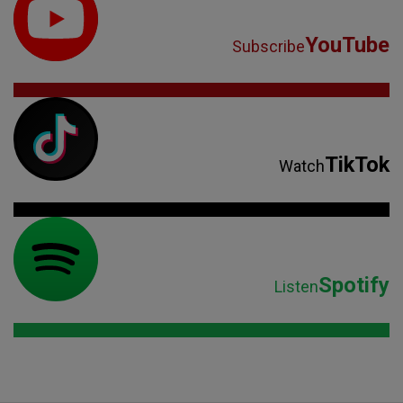
YouTube
Subscribe
TikTok
Watch
Spotify
Listen