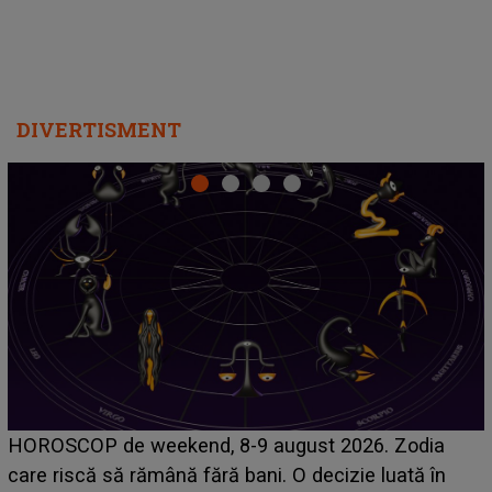
DIVERTISMENT
Emanuel a ținut ACEST DETALIU ASCUNS până
acum! În fața Alexandrei, concurentul din Casa Iubirii