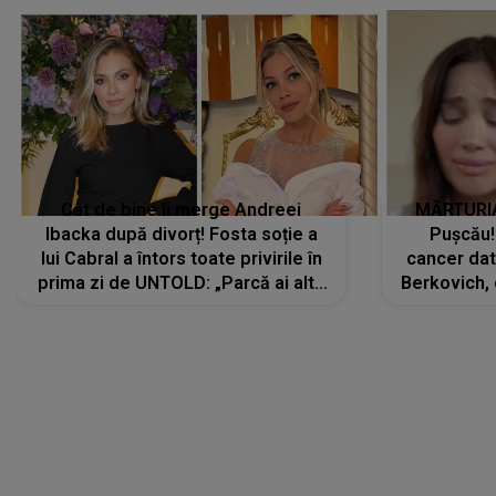
Cât de bine îi merge Andreei
MĂRTURIA
Ibacka după divorț! Fosta soție a
Pușcău!
lui Cabral a întors toate privirile în
cancer dato
prima zi de UNTOLD: „Parcă ai altă
Berkovich, 
strălucire, emani putere,
accident ru
încredere, siguranță...”
Dacă nu 