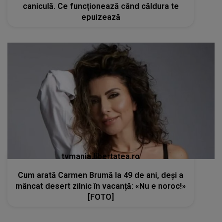
caniculă. Ce funcționează când căldura te
epuizează
tvmania.libertatea.ro
Cum arată Carmen Brumă la 49 de ani, deși a
mâncat desert zilnic în vacanță: «Nu e noroc!»
[FOTO]