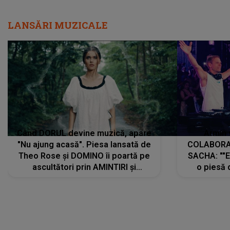
LANSĂRI MUZICALE
Când DORUL devine muzică, apare
Armin 
"Nu ajung acasă". Piesa lansată de
COLABORAR
Theo Rose și DOMINO îi poartă pe
SACHA: ""E
ascultători prin AMINTIRI și
o piesă 
REGĂSIRI, iar drumul emoțiilor
imediat pre
trece prin sufletul publicului:
cu mine șt
"Pentru toți cei care au plecat
păstrăm do
departe ca să le fie mai bine"