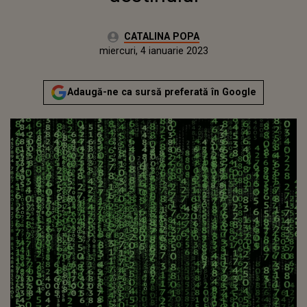
Autor:
CATALINA POPA
Publicat:
marți, 4 ianuarie 2022
Actualizat:
miercuri, 4 ianuarie 2023
Adaugă-ne ca sursă preferată în Google