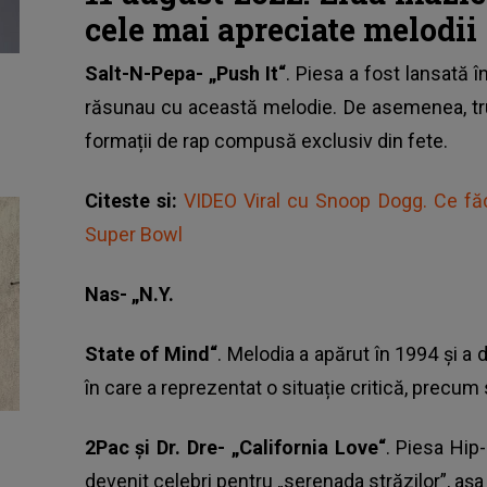
cele mai apreciate melodii
Salt-N-Pepa- „Push It“
. Piesa a fost lansată î
răsunau cu această melodie. De asemenea, tru
formații de rap compusă exclusiv din fete.
Citeste si:
VIDEO Viral cu Snoop Dogg. Ce făc
Super Bowl
Nas- „N.Y.
State of Mind“
. Melodia a apărut în 1994 și a 
în care a reprezentat o situație critică, precu
2Pac şi Dr. Dre- „California Love“
. Piesa Hip-
devenit celebri pentru „serenada străzilor”, aș