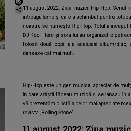
11 august 2022: Ziua muzicii Hip-Hop. Genul m
întreaga lume și care a schimbat pentru totdea
noastre se numește Hip-Hop. Totul a început l
DJ Kool Herc și sora lui au organizat o petrecer
folosit două copii ale aceluiași album/disc,
danseze cât mai mult.
Hip-Hop
este un gen muzical apreciat de mulți,
în care artiștii făceau muzică și se lansau în
vă prezentăm o listă a celor mai apreciate melodi
revista „Rolling Stone”.
11 august 2022: Ziua muzic