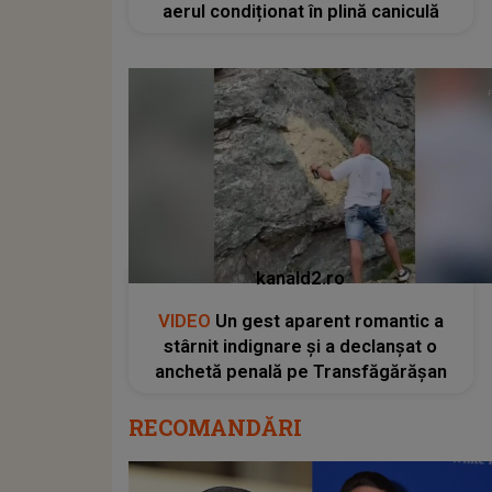
aerul condiționat în plină caniculă
kanald2.ro
VIDEO
Un gest aparent romantic a
stârnit indignare și a declanșat o
anchetă penală pe Transfăgărășan
RECOMANDĂRI