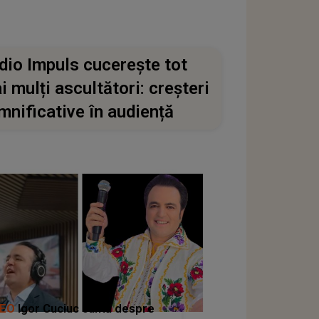
dio Impuls cucerește tot
i mulți ascultători: creșteri
mnificative în audiență
DEO
Igor Cuciuc cântă despre