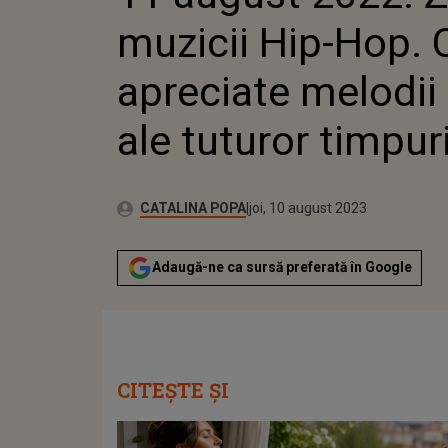
muzicii Hip-Hop. 
apreciate melodii
ale tuturor timpuri
Publicat:
Autor:
miercuri, 10 august 2022
Actualizat:
CATALINA POPA
joi, 10 august 2023
Adaugă-ne ca sursă preferată în Google
CITEȘTE ȘI