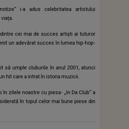
otize“ i-a adus celebritatea artistului
t viața.
intre cei mai de succes artiști ai tuturor
evenit un adevărat succes în lumea hip-hop-
șit să umple cluburile în anul 2001, atunci
 hit care a intrat în istoria muzicii.
i în zilele noastre cu piesa- „In Da Club“ a
siderată în topul celor mai bune piese din