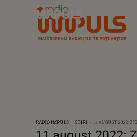
Radio Impuls
RADIO IMPULS
STIRI
11 AUGUST 2022: ZI
CELE MAI APRECIA
11 august 2022: Z
ALE TUTUROR TIM