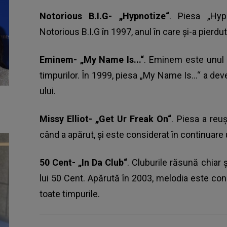
Notorious B.I.G- „Hypnotize“
. Piesa „Hypn
Notorious B.I.G în 1997, anul în care și-a pierdu
Eminem- „My Name Is...“
.
Eminem
este unul d
timpurilor. În 1999, piesa „My Name Is...“ a d
ului.
Missy Elliot- „Get Ur Freak On“
. Piesa a reu
când a apărut, și este considerat în continuare un
50 Cent- „In Da Club“
. Cluburile răsună chiar ș
lui 50 Cent. Apărută în 2003, melodia este con
toate timpurile.