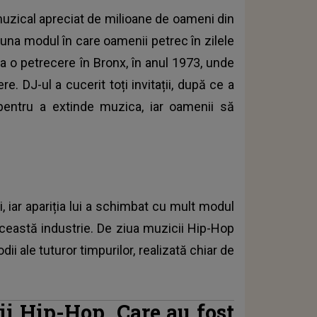
uzical apreciat de milioane de oameni din
una modul în care oamenii petrec în zilele
a o petrecere în Bronx, în anul 1973, unde
e. DJ-ul a cucerit toți invitații, după ce a
 pentru a extinde muzica, iar oamenii să
 iar apariția lui a schimbat cu mult modul
 această industrie. De ziua muzicii Hip-Hop
i ale tuturor timpurilor, realizată chiar de
ii Hip-Hop. Care au fost