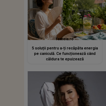
femeia.ro
5 soluții pentru a-ți recăpăta energia
pe caniculă. Ce funcționează când
căldura te epuizează