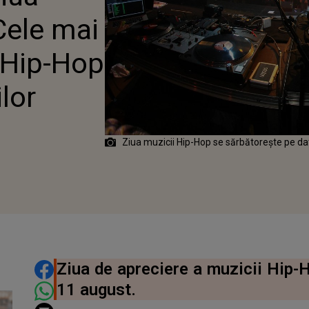
Cele mai
 Hip-Hop
lor
Ziua muzicii Hip-Hop se sărbătorește pe d
DISTRIBUIE ARTICOLUL
Ziua de apreciere a muzicii Hip-
11 august.