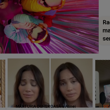
Ra
ma
se
MĂRTURIA DUREROASĂ a Alinei
VI