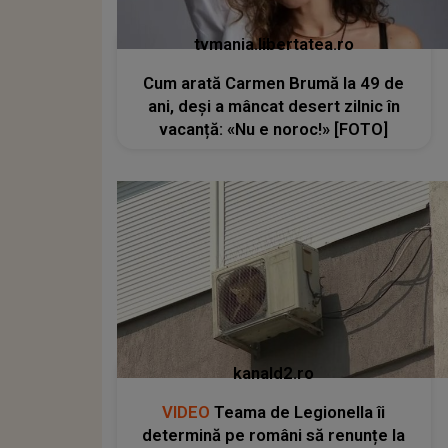
tvmania.libertatea.ro
Cum arată Carmen Brumă la 49 de
ani, deși a mâncat desert zilnic în
vacanță: «Nu e noroc!» [FOTO]
kanald2.ro
VIDEO
Teama de Legionella îi
determină pe români să renunțe la