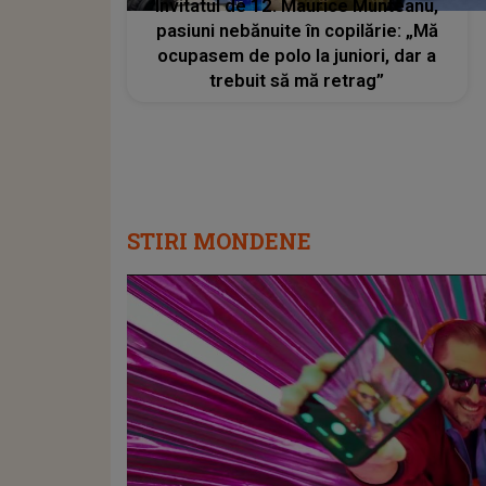
Invitatul de 12. Maurice Munteanu,
pasiuni nebănuite în copilărie: „Mă
ocupasem de polo la juniori, dar a
trebuit să mă retrag”
STIRI MONDENE