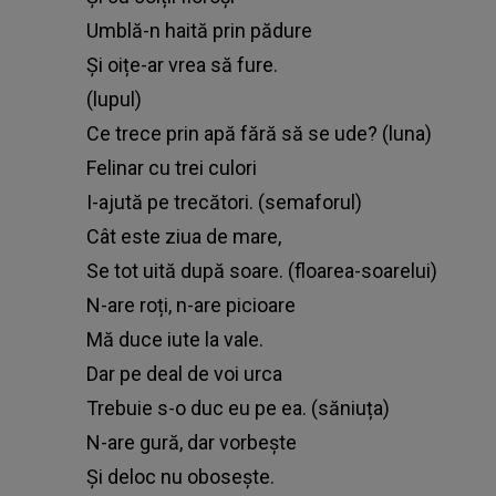
Umblă-n haită prin pădure
Și oițe-ar vrea să fure.
(lupul)
Ce trece prin apă fără să se ude? (luna)
Felinar cu trei culori
I-ajută pe trecători. (semaforul)
Cât este ziua de mare,
Se tot uită după soare. (floarea-soarelui)
N-are roți, n-are picioare
Mă duce iute la vale.
Dar pe deal de voi urca
Trebuie s-o duc eu pe ea. (săniuța)
N-are gură, dar vorbește
Și deloc nu obosește.