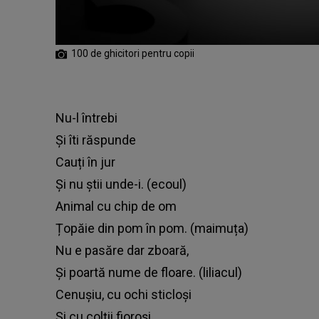
100 de ghicitori pentru copii
Nu-l întrebi
Și îti răspunde
Cauți în jur
Și nu știi unde-i. (ecoul)
Animal cu chip de om
Țopăie din pom în pom. (maimuța)
Nu e pasăre dar zboară,
Și poartă nume de floare. (liliacul)
Cenușiu, cu ochi sticloși
Și cu colții fioroși