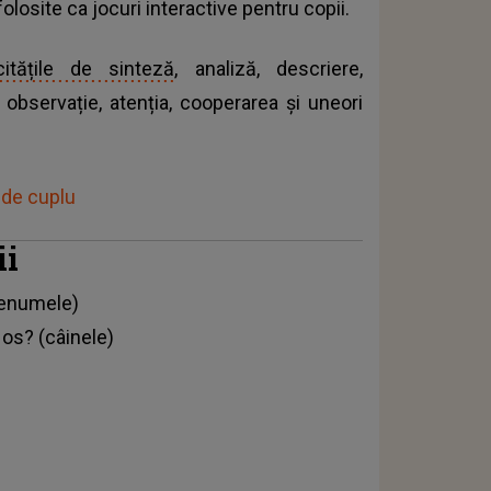
folosite ca jocuri interactive pentru copii.
itățile de sinteză
, analiză, descriere,
e observație, atenția, cooperarea și uneori
e de cuplu
ii
prenumele)
 os? (câinele)