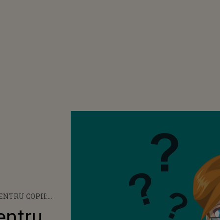
PENTRU COPII:
A CELUI MIC!
entru