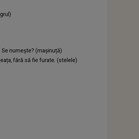
)
grul)
uță. Se numește? (mașinuță)
ța, fără să fie furate. (stelele)