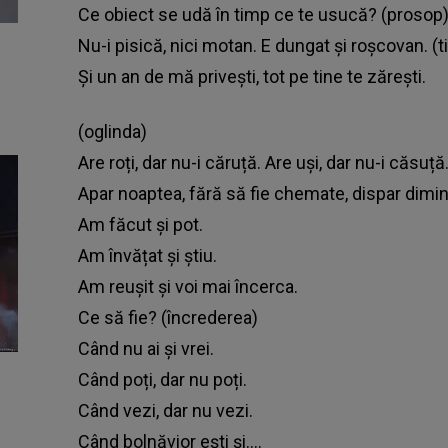
Ce obiect se udă în timp ce te usucă? (prosop
Nu-i pisică, nici motan. E dungat și roșcovan. (ti
Și un an de mă privești, tot pe tine te zărești.
(oglinda)
Are roți, dar nu-i căruță. Are uși, dar nu-i căs
Apar noaptea, fără să fie chemate, dispar diminea
Am făcut și pot.
Am învățat și știu.
Am reușit și voi mai încerca.
Ce să fie? (încrederea)
Când nu ai și vrei.
Când poți, dar nu poți.
Când vezi, dar nu vezi.
Când bolnăvior ești și….