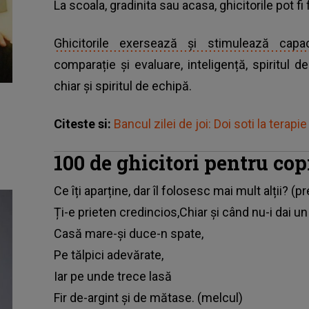
La scoala, gradinita sau acasa, ghicitorile pot fi 
Ghicitorile exersează și stimulează capac
comparație și evaluare, inteligență, spiritul d
chiar și spiritul de echipă.
Citeste si:
Bancul zilei de joi: Doi soti la terapi
100 de ghicitori pentru cop
Ce îți aparține, dar îl folosesc mai mult alții? (
Ți-e prieten credincios,Chiar și când nu-i dai un
Casă mare-și duce-n spate,
Pe tălpici adevărate,
Iar pe unde trece lasă
Fir de-argint și de mătase. (melcul)