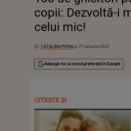
copii: Dezvoltă-i 
celui mic!
Autor:
Publicat:
CATALINA POPA
joi, 27 ianuarie 2022
Adaugă-ne ca sursă preferată în Google
CITEȘTE ȘI