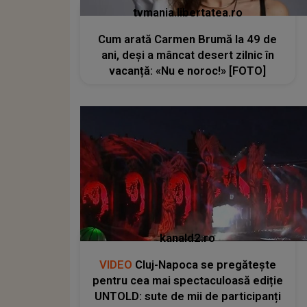
tvmania.libertatea.ro
Cum arată Carmen Brumă la 49 de
ani, deși a mâncat desert zilnic în
vacanță: «Nu e noroc!» [FOTO]
kanald2.ro
VIDEO
Cluj-Napoca se pregătește
pentru cea mai spectaculoasă ediție
UNTOLD: sute de mii de participanți