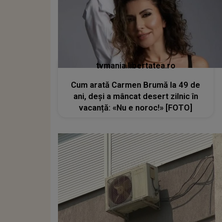
tvmania.libertatea.ro
Cum arată Carmen Brumă la 49 de
ani, deși a mâncat desert zilnic în
vacanță: «Nu e noroc!» [FOTO]