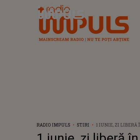
Radio Impuls
RADIO IMPULS
STIRI
1 IUNIE, ZI LIBERĂ
ZIUA COPILULUI Î
1 iunie, zi liberă 