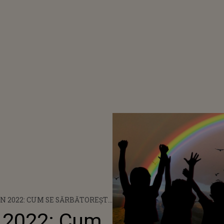
 ÎN 2022: CUM SE SĂRBĂTOREŞTE
N LUME?
în 2022: Cum