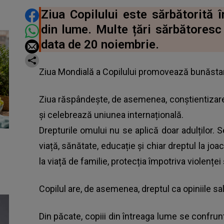
DISTRIBUIE ARTICOLUL
Ziua Copilului este sărbătorită în
din lume. Multe țări sărbătoresc 
data de 20 noiembrie.
Ziua Mondială a Copilului promovează bunăstare
Ziua răspândește, de asemenea, conștientizare
și celebrează uniunea internațională.
Drepturile omului nu se aplică doar adulților. Se
viață, sănătate, educație și chiar dreptul la joac
la viață de familie, protecția împotriva violenței 
Copilul are, de asemenea, dreptul ca opiniile sal
Din păcate, copiii din întreaga lume se confru