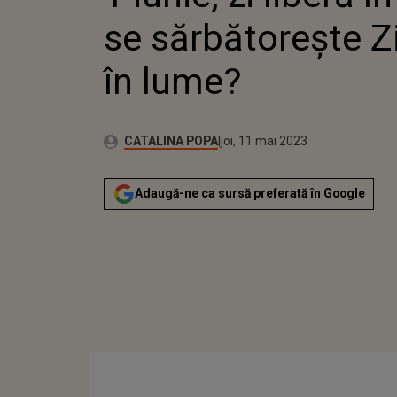
se sărbătoreşte Zi
în lume?
Publicat:
Autor:
miercuri, 11 mai 2022
Actualizat:
CATALINA POPA
joi, 11 mai 2023
Adaugă-ne ca sursă preferată în Google