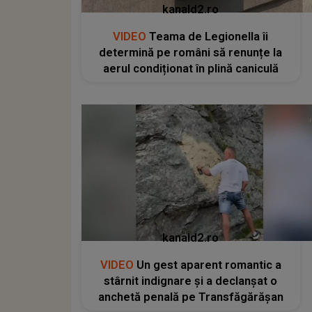
kanald2.ro
VIDEO
Teama de Legionella îi
determină pe români să renunțe la
aerul condiționat în plină caniculă
kanald2.ro
VIDEO
Un gest aparent romantic a
stârnit indignare și a declanșat o
anchetă penală pe Transfăgărășan