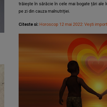
trăiește în sărăcie în cele mai bogate țări al
pe zi din cauza malnutriției.
Citeste si:
Horoscop 12 mai 2022: Veşti import