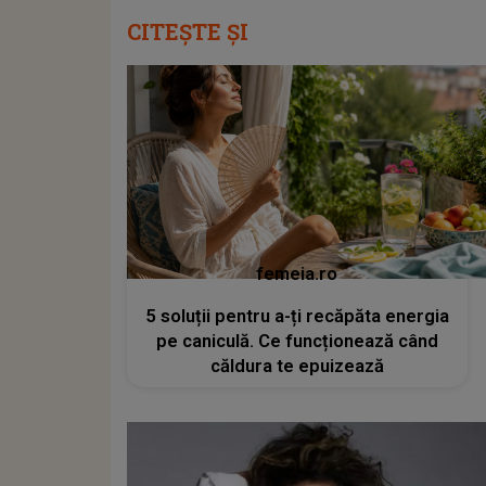
CITEȘTE ȘI
femeia.ro
5 soluții pentru a-ți recăpăta energia
pe caniculă. Ce funcționează când
căldura te epuizează