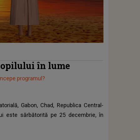
opilului în lume
eîncepe programul?
orială, Gabon, Chad, Republica Central-
lui este sărbătorită pe 25 decembrie, în