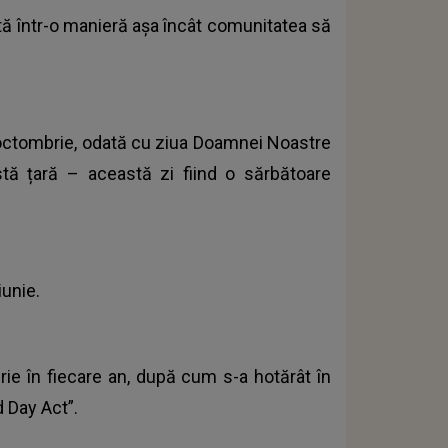
ită într-o manieră așa încât comunitatea să
12 octombrie, odată cu ziua Doamnei Noastre
tă țară – această zi fiind o sărbătoare
iunie.
rie în fiecare an, după cum s-a hotărât în
 Day Act”.