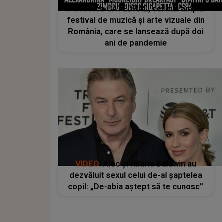
Povestea CATEDRAL, cel mai amplu
festival de muzică și arte vizuale din
România, care se lansează după doi
ani de pandemie
VIDEO
: Alec și Hilaria Baldwin au
dezvăluit sexul celui de-al șaptelea
copil: „De-abia aștept să te cunosc”