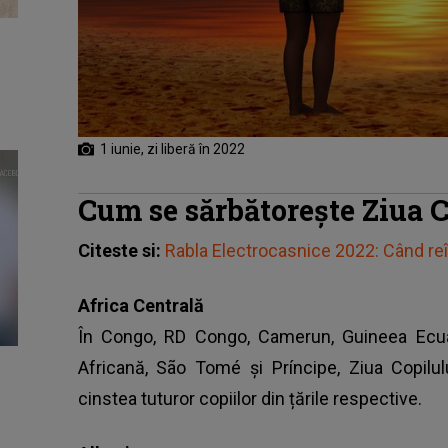
1 iunie, zi liberă în 2022
Cum se sărbătoreşte Ziua C
Citeste si:
Rabla Electrocasnice 2022: Când r
Africa Centrală
În Congo, RD Congo, Camerun, Guineea Ecuat
Africană, São Tomé și Príncipe, Ziua Copilu
cinstea tuturor copiilor din țările respective.