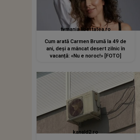
tvmania.libertatea.ro
Cum arată Carmen Brumă la 49 de
ani, deși a mâncat desert zilnic în
vacanță: «Nu e noroc!» [FOTO]
kanald2.ro