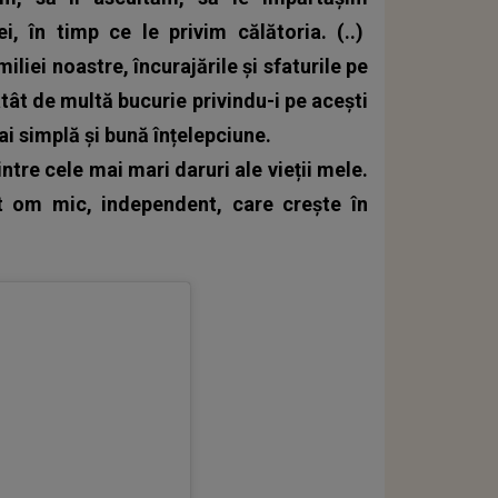
i, în timp ce le privim călătoria. (..)
iliei noastre, încurajările și sfaturile pe
tât de multă bucurie privindu-i pe acești
ai simplă și bună înțelepciune.
intre cele mai mari daruri ale vieții mele.
st om mic, independent, care crește în