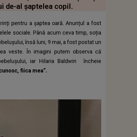
ui de-al șaptelea copil.
ărinți pentru a șaptea oară. Anunțul a fost
ețelele sociale. Până acum ceva timp, soția
elușului, însă luni, 9 mai, a fost postat un
area veste. În imagini putem observa că
ebelușului, iar
Hilaria Baldwin
încheie
cunosc, fiica mea”.