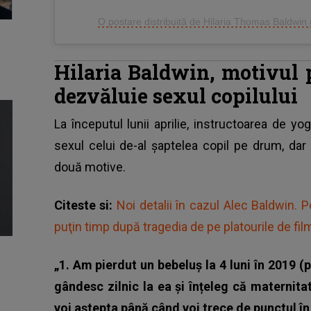
O postare distribuită de Hilaria Thomas Baldwin 
Hilaria Baldwin, motivul 
dezvăluie sexul copilului
La începutul lunii aprilie, instructoarea de y
sexul celui de-al șaptelea copil pe drum, dar
două motive.
Citeste si:
Noi detalii în cazul Alec Baldwin. Po
puţin timp după tragedia de pe platourile de fil
„1. Am pierdut un bebeluș la 4 luni în 2019 (
gândesc zilnic la ea și înțeleg că maternita
voi aștepta până când voi trece de punctul în