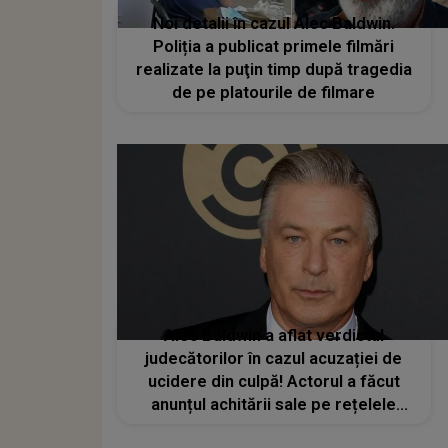
Noi detalii în cazul Alec Baldwin.
Poliția a publicat primele filmări
realizate la puţin timp după tragedia
de pe platourile de filmare
Alec Baldwin a aflat verdictul
judecătorilor în cazul acuzației de
ucidere din culpă! Actorul a făcut
anunțul achitării sale pe rețelele
sociale