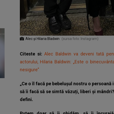
Alec și Hilaria Bladwin
(sursa foto: Instagram)
Citeste si:
Alec Baldwin va deveni tată pen
actorului, Hilaria Baldwin: „Este o binecuvân
nesigure”
„Ce o îl facă pe bebelușul nostru o persoană 
să îi facă să se simtă văzuți, liberi și mând
defini.
Putem doar să îi ghidăm, să îi încurajă