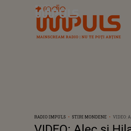
Radio Impuls
RADIO IMPULS
STIRI MONDENE
VIDEO: 
BALDWI
VIDEO: Alec și Hil
CELUI D