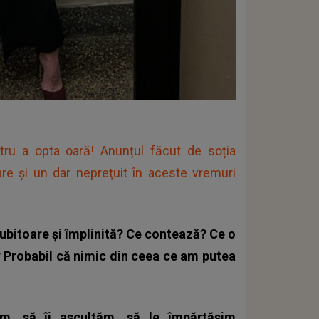
tru a opta oară! Anunțul făcut de soția
tare şi un dar nepreţuit în aceste vremuri
iubitoare și împlinită? Ce contează? Ce o
ri? Probabil că nimic din ceea ce am putea
m, să îi ascultăm, să le împărtășim