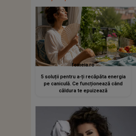
femeia.ro
5 soluții pentru a-ți recăpăta energia
pe caniculă. Ce funcționează când
căldura te epuizează