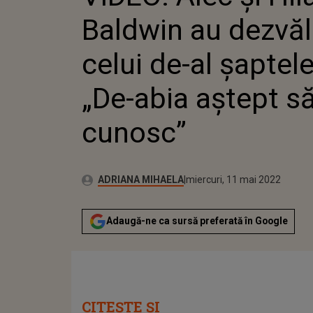
„DE-ABI
Baldwin au dezvăl
celui de-al șaptele
„De-abia aștept să
cunosc”
Publicat:
Autor:
miercuri, 11 mai 2022
Actualizat:
ADRIANA MIHAELA
miercuri, 11 mai 2022
Adaugă-ne ca sursă preferată în Google
CITEȘTE ȘI