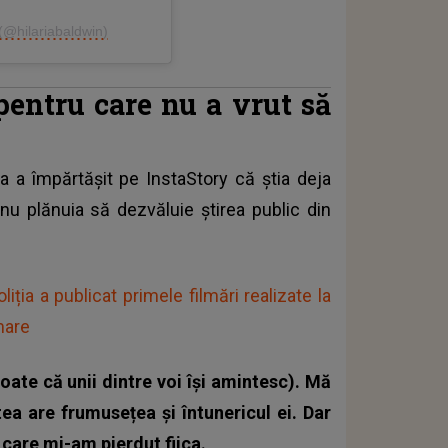
(@hilariabaldwin)
pentru care nu a vrut să
oga a împărtășit pe InstaStory că știa deja
 nu plănuia să dezvăluie știrea public din
liția a publicat primele filmări realizate la
mare
poate că unii dintre voi își amintesc). Mă
tea are frumusețea și întunericul ei. Dar
 care mi-am pierdut fiica.