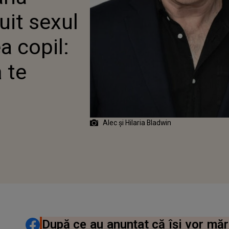
A AȘTEPT SĂ TE CUNOSC”
uit sexul
a copil:
 te
Alec și Hilaria Bladwin
DISTRIBUIE ARTICOLUL
După ce au anunțat că își vor mări