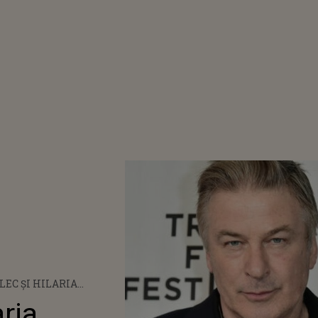
ALEC ȘI HILARIA
N AU DEZVĂLUIT SEXUL
aria
E-AL ȘAPTELEA COPIL: