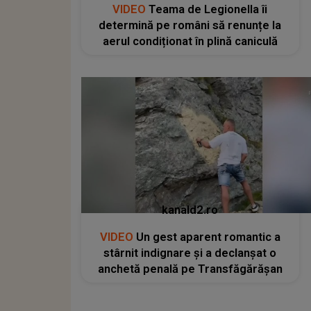
VIDEO
Teama de Legionella îi
determină pe români să renunțe la
aerul condiționat în plină caniculă
kanald2.ro
VIDEO
Un gest aparent romantic a
stârnit indignare și a declanșat o
anchetă penală pe Transfăgărășan