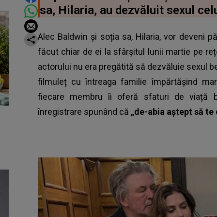
sa, Hilaria, au dezvăluit sexul cel
Alec Baldwin și soția sa, Hilaria, vor deveni p
făcut chiar de ei la sfârșitul lunii martie pe r
actorului nu era pregătită să dezvăluie sexul beb
filmuleț cu întreaga familie împărtășind m
fiecare membru îi oferă sfaturi de viață b
înregistrare spunând că
„de-abia aștept să te 