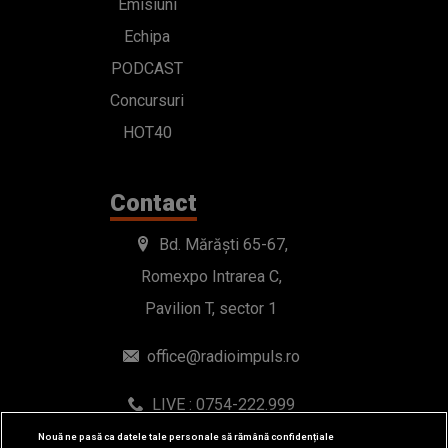
Emisiuni
Echipa
PODCAST
Concursuri
HOT40
Contact
Bd. Mărăști 65-67,
Romexpo Intrarea C,
Pavilion T, sector 1
office@radioimpuls.ro
LIVE : 0754-222.999
WhatsApp: 0754-222.999
Nouă ne pasă ca datele tale personale să rămână confidențiale