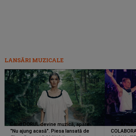
încredere, siguranță...”
Dacă nu 
LANSĂRI MUZICALE
Când DORUL devine muzică, apare
Armin 
"Nu ajung acasă". Piesa lansată de
COLABORAR