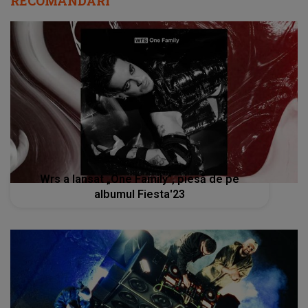
RECOMANDĂRI
Wrs a lansat „One Family”, piesă de pe
albumul Fiesta'23