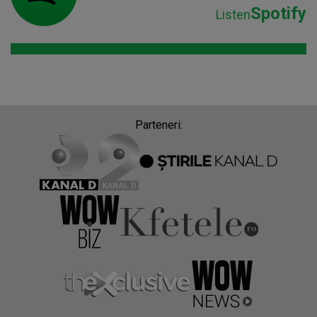
Spotify
Listen
Parteneri: