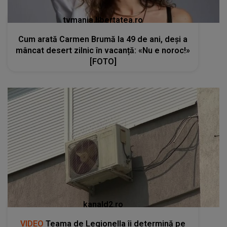
tvmania.libertatea.ro
Cum arată Carmen Brumă la 49 de ani, deși a
mâncat desert zilnic în vacanță: «Nu e noroc!»
[FOTO]
kanald2.ro
VIDEO
Teama de Legionella îi determină pe