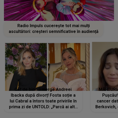
Radio Impuls cucerește tot mai mulți
ascultători: creșteri semnificative în audiență
Cât de bine îi merge Andreei
MĂRTURIA
Ibacka după divorț! Fosta soție a
Pușcău!
lui Cabral a întors toate privirile în
cancer dato
prima zi de UNTOLD: „Parcă ai altă
Berkovich, 
strălucire, emani putere,
accident ru