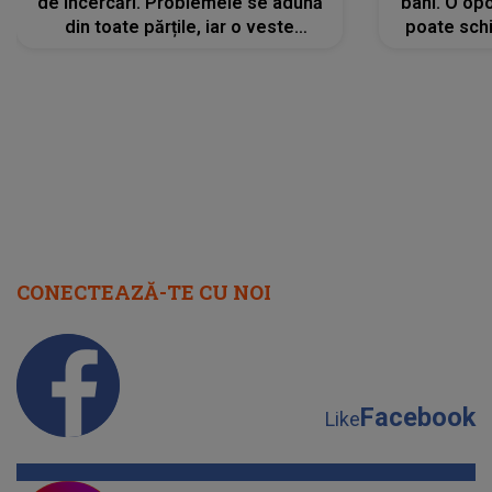
de încercări. Problemele se adună
bani. O opo
din toate părțile, iar o veste
poate schi
neașteptată îi dă planurile peste
la
cap
CONECTEAZĂ-TE CU NOI
Facebook
Like