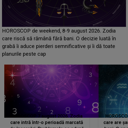
Emanuel a ținut ACEST DETALIU ASCUNS până
acum! În fața Alexandrei, concurentul din Casa Iubirii
face o MĂRTURISIRE NEAȘTEPTATĂ despre mama
sa: "I-am spus și ei în față, eu nu te iubesc pentru
că..."
HOROSCOP 7 august 2026. Zodia
HOROSCOP 
care intră într-o perioadă marcată
care are șa