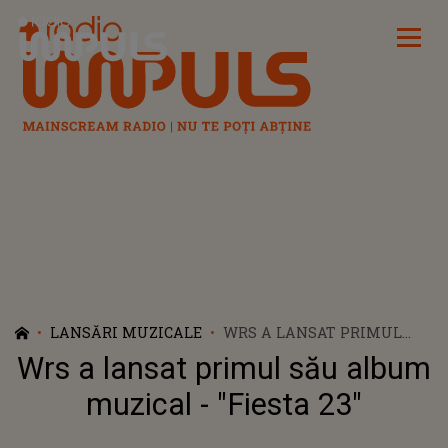
Radio Impuls
LANSĂRI MUZICALE
WRS A LANSAT PRIMUL
SĂU ALBUM MUZICAL -
Wrs a lansat primul său album
"FIESTA 23"
muzical - "Fiesta 23"