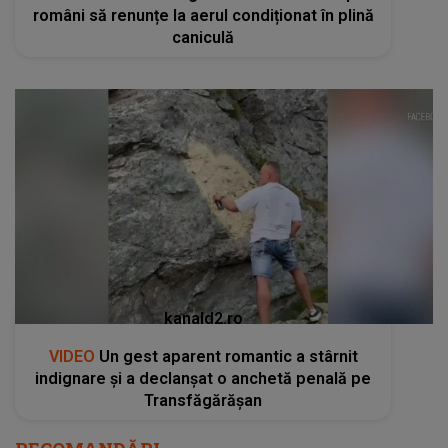
români să renunțe la aerul condiționat în plină
caniculă
kanald2.ro
VIDEO
Un gest aparent romantic a stârnit
indignare și a declanșat o anchetă penală pe
Transfăgărășan