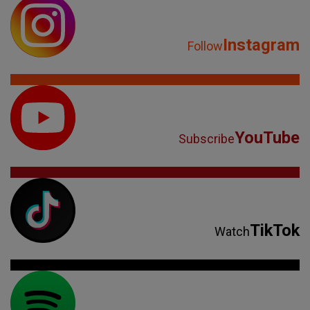
Instagram
Follow
YouTube
Subscribe
TikTok
Watch