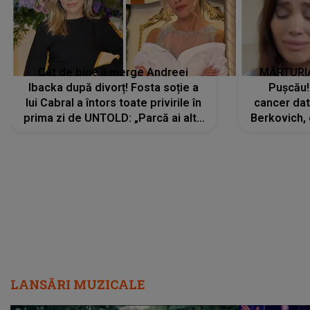
Cât de bine îi merge Andreei
MĂRTURIA
Ibacka după divorț! Fosta soție a
Pușcău!
lui Cabral a întors toate privirile în
cancer dato
prima zi de UNTOLD: „Parcă ai altă
Berkovich, 
strălucire, emani putere,
accident ru
încredere, siguranță...”
Dacă nu 
LANSĂRI MUZICALE