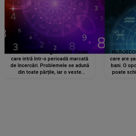
HOROSCOP 7 august 2026. Zodia
HOROSCOP 
care intră într-o perioadă marcată
care are șa
de încercări. Problemele se adună
bani. O opo
din toate părțile, iar o veste
poate schi
neașteptată îi dă planurile peste
la
cap