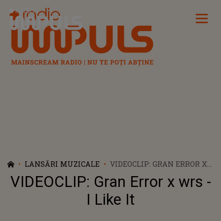
Radio Impuls
LANSĂRI MUZICALE
VIDEOCLIP: GRAN ERROR X
WRS - I LIKE IT
VIDEOCLIP: Gran Error x wrs -
I Like It