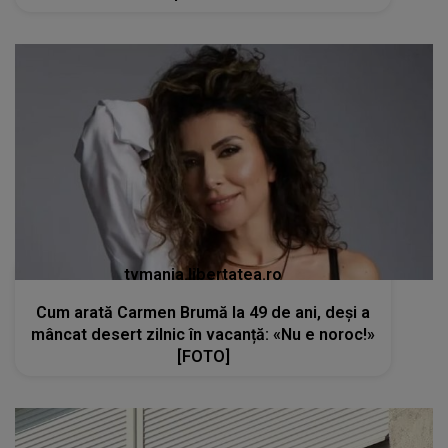
tvmania.libertatea.ro
Cum arată Carmen Brumă la 49 de ani, deși a
mâncat desert zilnic în vacanță: «Nu e noroc!»
[FOTO]