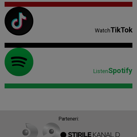
TikTok
Watch
Spotify
Listen
Parteneri: