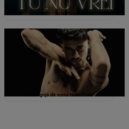
WRS - Tu Nu Vrei
wrs are grijă de inima ta cu "Dale"