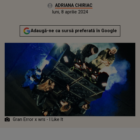
Autor:
ADRIANA CHIRIAC
Publicat:
sâmbătă, 8 aprilie 2023
Actualizat:
luni, 8 aprilie 2024
Adaugă-ne ca sursă preferată în Google
Gran Error x wrs - I Like It