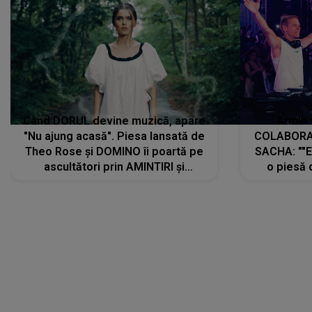
Când DORUL devine muzică, apare
Armin 
"Nu ajung acasă". Piesa lansată de
COLABORAR
Theo Rose și DOMINO îi poartă pe
SACHA: ""E
ascultători prin AMINTIRI și
o piesă 
REGĂSIRI, iar drumul emoțiilor
imediat pre
trece prin sufletul publicului:
cu mine șt
"Pentru toți cei care au plecat
păstrăm do
departe ca să le fie mai bine"