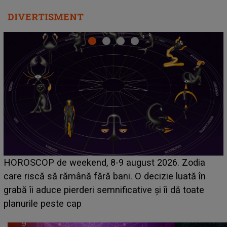
DIVERTISMENT
Emanuel a ținut ACEST DETALIU ASCUNS până
a
acum! În fața Alexandrei, concurentul din Casa Iubi
n
face o MĂRTURISIRE NEAȘTEPTATĂ despre ma
e
sa: "I-am spus și ei în față, eu nu te iubesc pentru
că..."