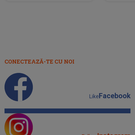
scena principală?
perioadă 
CONECTEAZĂ-TE CU NOI
Facebook
Like