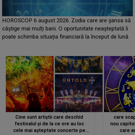
HOROSCOP 6 august 2026. Zodia care are șansa să
câștige mai mulți bani. O oportunitate neașteptată îi
e
poate schimba situația financiară la început de lună
LINE-UP UNTOLD ONE, prima zi.
HOROSCOP 
Cine sunt artiștii care deschid
care scap
festivalul și de la ce ore au loc
nou capitol
cele mai așteptate concerte pe
care a