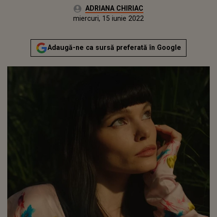
Autor:
ADRIANA CHIRIAC
Publicat:
miercuri, 15 iunie 2022
Actualizat:
miercuri, 15 iunie 2022
Adaugă-ne ca sursă preferată în Google