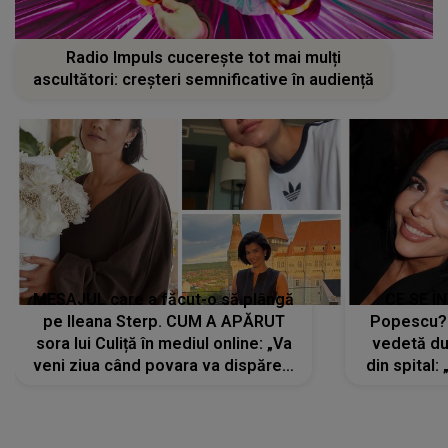
Radio Impuls cucerește tot mai mulți
ascultători: creșteri semnificative în audiență
MESAJUL care a făcut-o să plângă
CE SE Î
pe Ileana Sterp. CUM A APĂRUT
Popescu?
sora lui Culiță în mediul online: „Va
vedetă du
veni ziua când povara va dispărea,
din spital:
iar lacrimile...”