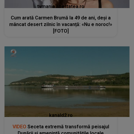
tvmania.libertatea.ro
Cum arată Carmen Brumă la 49 de ani, deși a
mâncat desert zilnic în vacanță: «Nu e noroc!»
[FOTO]
kanald2.ro
VIDEO
Seceta extremă transformă peisajul
Dunării și amenință comunitățile locale