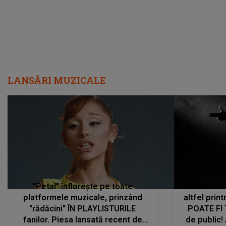
LANSĂRI MUZICALE
"Petal" înflorește pe toate
De această 
platformele muzicale, prinzând
altfel prin
"rădăcini" ÎN PLAYLISTURILE
POATE FI
fanilor. Piesa lansată recent de
de public!