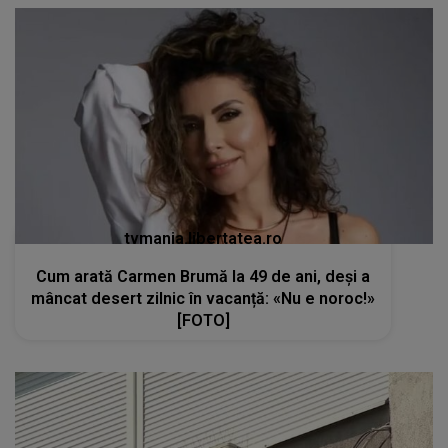
tvmania.libertatea.ro
Cum arată Carmen Brumă la 49 de ani, deși a
mâncat desert zilnic în vacanță: «Nu e noroc!»
[FOTO]