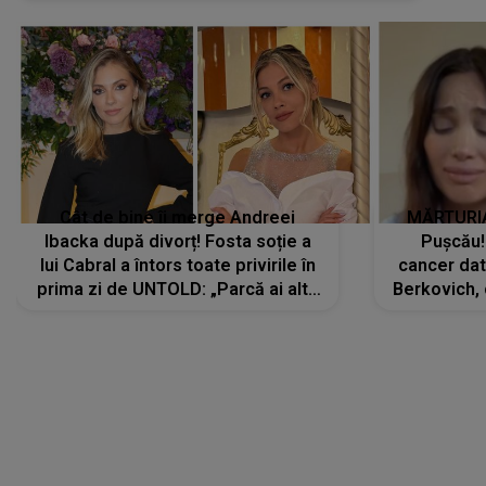
Cât de bine îi merge Andreei
MĂRTURIA
Ibacka după divorț! Fosta soție a
Pușcău!
lui Cabral a întors toate privirile în
cancer dato
prima zi de UNTOLD: „Parcă ai altă
Berkovich, 
strălucire, emani putere,
accident ru
încredere, siguranță...”
Dacă nu 