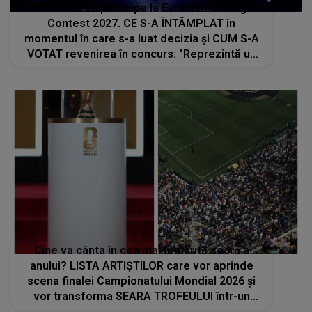
România va participa la Eurovision Song
Contest 2027. CE S-A ÎNTÂMPLAT în
momentul în care s-a luat decizia și CUM S-A
VOTAT revenirea în concurs: "Reprezintă un
proiect strategic de..."
Cine va cânta în cea mai urmărită seară a
anului? LISTA ARTIȘTILOR care vor aprinde
scena finalei Campionatului Mondial 2026 și
vor transforma SEARA TROFEULUI într-un
show de neuitat: "Ceremonia de închidere va