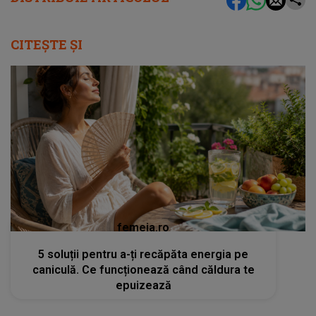
CITEȘTE ȘI
femeia.ro
5 soluții pentru a-ți recăpăta energia pe
caniculă. Ce funcționează când căldura te
epuizează