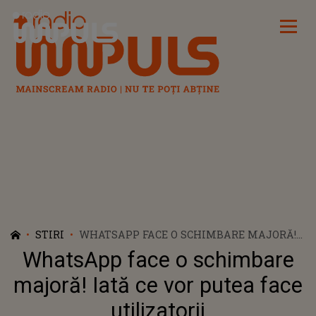
Radio Impuls
STIRI
WHATSAPP FACE O SCHIMBARE MAJORĂ!
IATĂ CE VOR PUTEA FACE UTILIZATORII
WhatsApp face o schimbare
majoră! Iată ce vor putea face
utilizatorii