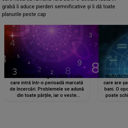
face o MĂRTURISIRE NEAȘTEPTATĂ despre mama
sa: "I-am spus și ei în față, eu nu te iubesc pentru
că..."
HOROSCOP 7 august 2026. Zodia
HOROSCOP 
care intră într-o perioadă marcată
care are șa
de încercări. Problemele se adună
bani. O opo
din toate părțile, iar o veste
poate schi
neașteptată îi dă planurile peste
la
cap