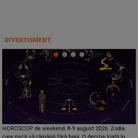
DIVERTISMENT
Emanuel a ținut ACEST DETALIU ASCUNS până
acum! În fața Alexandrei, concurentul din Casa Iubirii