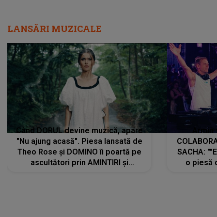
LANSĂRI MUZICALE
Când DORUL devine muzică, apare
Armin 
"Nu ajung acasă". Piesa lansată de
COLABORAR
Theo Rose și DOMINO îi poartă pe
SACHA: ""E
ascultători prin AMINTIRI și
o piesă 
REGĂSIRI, iar drumul emoțiilor
imediat pre
trece prin sufletul publicului:
cu mine șt
"Pentru toți cei care au plecat
păstrăm do
departe ca să le fie mai bine"