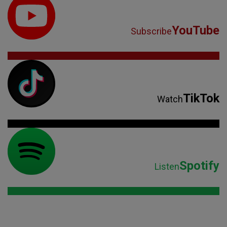
YouTube
Subscribe
TikTok
Watch
Spotify
Listen