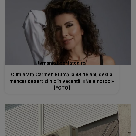
tvmania.libertatea.ro
Cum arată Carmen Brumă la 49 de ani, deși a
mâncat desert zilnic în vacanță: «Nu e noroc!»
[FOTO]