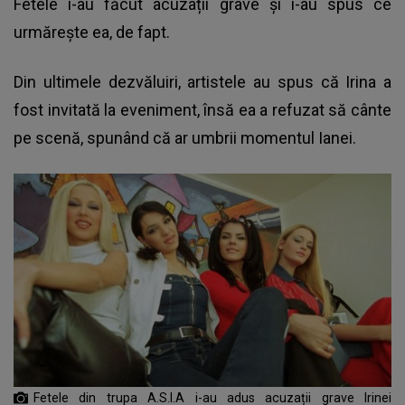
Fetele i-au făcut acuzații grave și i-au spus ce
urmărește ea, de fapt.
Din ultimele dezvăluiri, artistele au spus că Irina a
fost invitată la eveniment, însă ea a refuzat să cânte
pe scenă, spunând că ar umbrii momentul Ianei.
Fetele din trupa A.S.I.A i-au adus acuzații grave Irinei