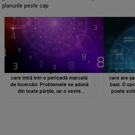
sa: "I-am spus și ei în față, eu nu te iubesc pentru
că..."
HOROSCOP 7 august 2026. Zodia
HOROSCOP 
care intră într-o perioadă marcată
care are șa
de încercări. Problemele se adună
bani. O opo
din toate părțile, iar o veste
poate schi
neașteptată îi dă planurile peste
la
cap