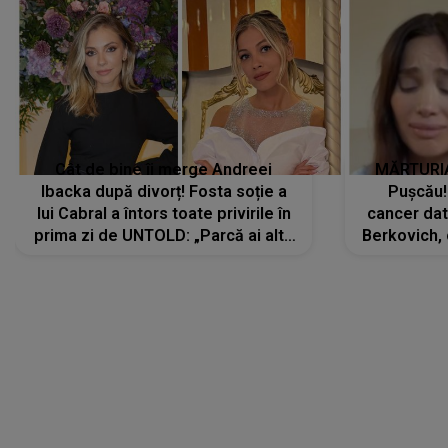
Cât de bine îi merge Andreei
MĂRTURIA
Ibacka după divorț! Fosta soție a
Pușcău!
lui Cabral a întors toate privirile în
cancer dato
prima zi de UNTOLD: „Parcă ai altă
Berkovich, 
strălucire, emani putere,
accident ru
încredere, siguranță...”
Dacă nu 