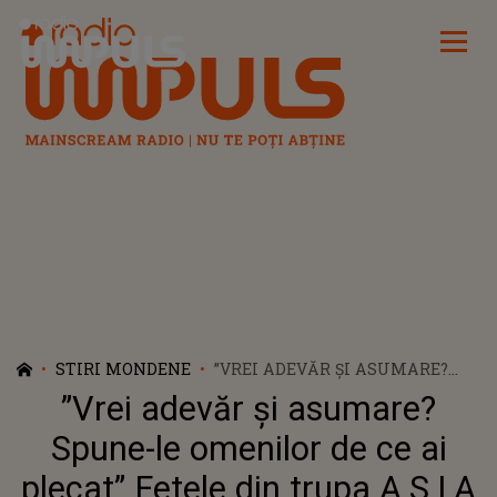
Radio Impuls
STIRI MONDENE
”VREI ADEVĂR ȘI ASUMARE?
SPUNE-LE OMENILOR DE CE AI
”Vrei adevăr și asumare?
PLECAT” FETELE DIN TRUPA
A.S.I.A I-AU ADUS ACUZAȚII
Spune-le omenilor de ce ai
GRAVE IRINEI NICOLAE
plecat” Fetele din trupa A.S.I.A