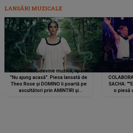
LANSĂRI MUZICALE
Când DORUL devine muzică, apare
Armin 
"Nu ajung acasă". Piesa lansată de
COLABORAR
Theo Rose și DOMINO îi poartă pe
SACHA: ""E
ascultători prin AMINTIRI și
o piesă 
REGĂSIRI, iar drumul emoțiilor
imediat pre
trece prin sufletul publicului:
cu mine șt
"Pentru toți cei care au plecat
păstrăm do
departe ca să le fie mai bine"