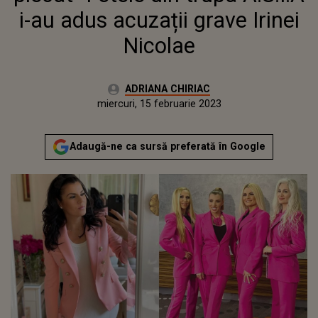
i-au adus acuzații grave Irinei
Nicolae
Autor:
ADRIANA CHIRIAC
Publicat:
miercuri, 15 februarie 2023
Actualizat:
miercuri, 15 februarie 2023
Adaugă-ne ca sursă preferată în Google