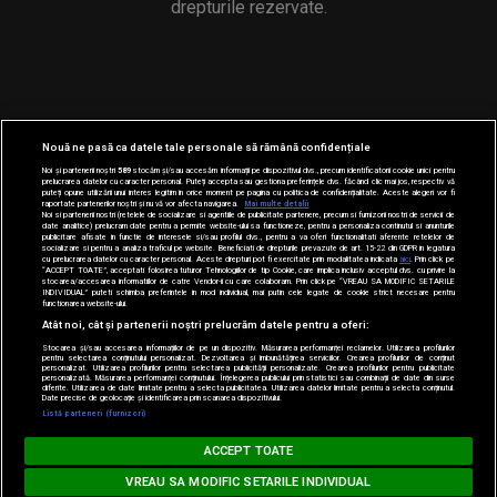
drepturile rezervate.
Nouă ne pasă ca datele tale personale să rămână confidențiale
Noi și partenerii noștri
589
stocăm și/sau accesăm informații pe dispozitivul dvs., precum identificatorii cookie unici pentru
prelucrarea datelor cu caracter personal. Puteți accepta sau gestiona preferințele dvs. făcând clic mai jos, respectiv vă
puteți opune utilizării unui interes legitim în orice moment pe pagina cu politica de confidențialitate. Aceste alegeri vor fi
raportate partenerilor noștri și nu vă vor afecta navigarea.
Mai multe detalii
Noi si partenerii nostri (retelele de socializare si agentiile de publicitate partenere, precum si furnizorii nostri de servicii de
date analitice) prelucram date pentru a permite website-ului sa functioneze, pentru a personaliza continutul si anunturile
publicitare afisate in functie de interesele si/sau profilul dvs., pentru a va oferi functionalitati aferente retelelor de
socializare si pentru a analiza traficul pe website. Beneficiati de drepturile prevazute de art. 15-22 din GDPR in legatura
cu prelucrarea datelor cu caracter personal. Aceste drepturi pot fi exercitate prin modalitatea indicata
aici
. Prin click pe
“ACCEPT TOATE”, acceptati folosirea tuturor Tehnologiilor de tip Cookie, care implica inclusiv acceptul dvs. cu privire la
stocarea/accesarea informatiilor de catre Vendor-ii cu care colaboram. Prin click pe “VREAU SA MODIFIC SETARILE
INDIVIDUAL” puteti schimba preferintele in mod individual, mai putin cele legate de cookie strict necesare pentru
functionarea website-ului.
Atât noi, cât și partenerii noștri prelucrăm datele pentru a oferi:
Stocarea și/sau accesarea informațiilor de pe un dispozitiv. Măsurarea performanței reclamelor. Utilizarea profilurilor
pentru selectarea conținutului personalizat. Dezvoltarea și îmbunătățirea serviciilor. Crearea profilurilor de conținut
personalizat. Utilizarea profilurilor pentru selectarea publicității personalizate. Crearea profilurilor pentru publicitate
personalizată. Măsurarea performanței conținutului. Înțelegerea publicului prin statistici sau combinații de date din surse
diferite. Utilizarea de date limitate pentru a selecta publicitatea. Utilizarea datelor limitate pentru a selecta conținutul.
Date precise de geolocație și identificarea prin scanarea dispozitivului.
Listă parteneri (furnizori)
MUSIC NON STOP
ACCEPT TOATE
Loading...
ZAYN feat. SIA - Dusk Till Dawn
VREAU SA MODIFIC SETARILE INDIVIDUAL