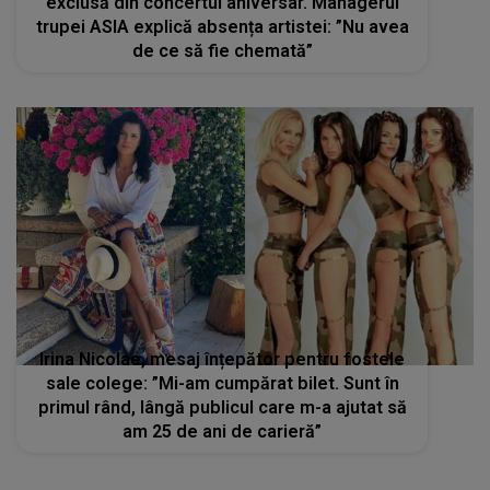
exclusă din concertul aniversar. Managerul
trupei ASIA explică absența artistei: ”Nu avea
de ce să fie chemată”
Irina Nicolae, mesaj înțepător pentru fostele
sale colege: ”Mi-am cumpărat bilet. Sunt în
primul rând, lângă publicul care m-a ajutat să
am 25 de ani de carieră”