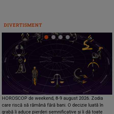
DIVERTISMENT
Emanuel a ținut ACEST DETALIU ASCUNS până
acum! În fața Alexandrei, concurentul din Casa Iubirii
face o MĂRTURISIRE NEAȘTEPTATĂ despre mama