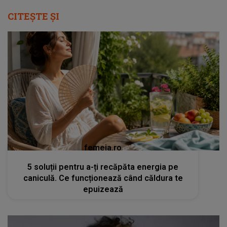
CITEȘTE ȘI
femeia.ro
5 soluții pentru a-ți recăpăta energia pe
caniculă. Ce funcționează când căldura te
epuizează