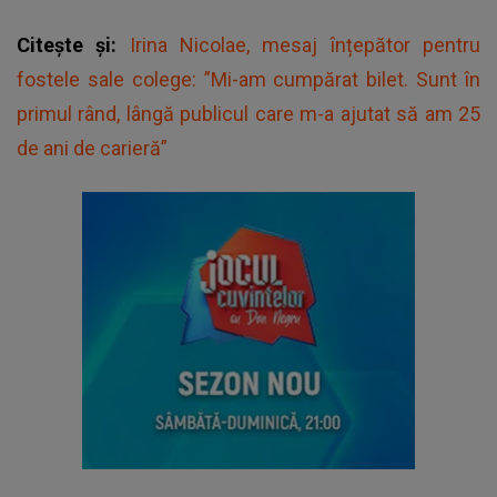
Citește și:
Irina Nicolae, mesaj înțepător pentru
fostele sale colege: ”Mi-am cumpărat bilet. Sunt în
primul rând, lângă publicul care m-a ajutat să am 25
de ani de carieră”