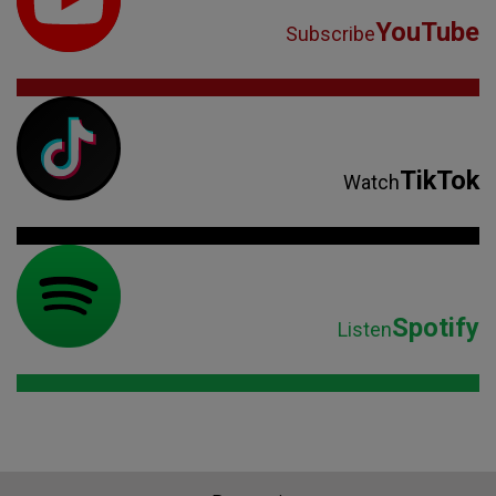
YouTube
Subscribe
TikTok
Watch
Spotify
Listen