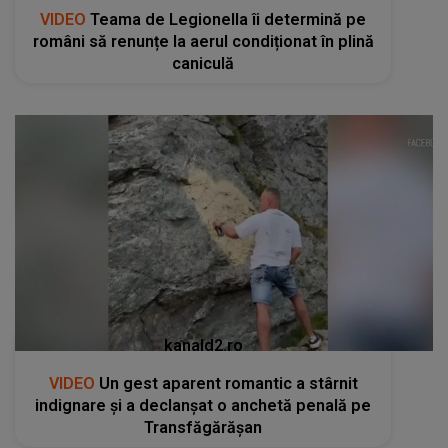
VIDEO
Teama de Legionella îi determină pe
români să renunțe la aerul condiționat în plină
caniculă
kanald2.ro
VIDEO
Un gest aparent romantic a stârnit
indignare și a declanșat o anchetă penală pe
Transfăgărășan