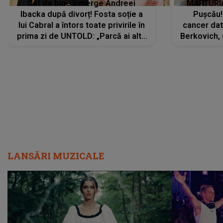
Cât de bine îi merge Andreei
MĂRTURIA
Ibacka după divorț! Fosta soție a
Pușcău!
lui Cabral a întors toate privirile în
cancer dato
prima zi de UNTOLD: „Parcă ai altă
Berkovich, 
strălucire, emani putere,
accident ru
încredere, siguranță...”
Dacă nu 
LANSĂRI MUZICALE