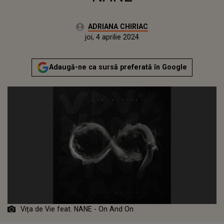
Autor:
ADRIANA CHIRIAC
Publicat:
joi, 4 aprilie 2024
Adaugă-ne ca sursă preferată în Google
Vița de Vie feat. NANE - On And On