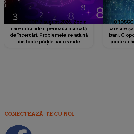
HOROSCOP 7 august 2026. Zodia
HOROSCOP 
care intră într-o perioadă marcată
care are șa
de încercări. Problemele se adună
bani. O opo
din toate părțile, iar o veste
poate schi
neașteptată îi dă planurile peste
la
cap
CONECTEAZĂ-TE CU NOI