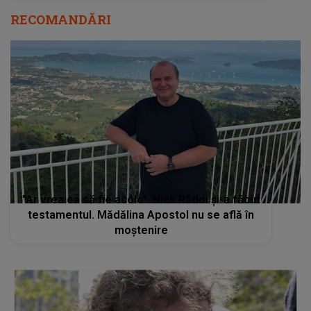
RECOMANDĂRI
"Ar vrea ea să fie acolo". Nick Rădoi și-a făcut
testamentul. Mădălina Apostol nu se află în
moștenire