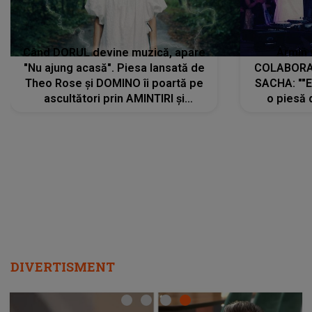
Când DORUL devine muzică, apare
Armin 
"Nu ajung acasă". Piesa lansată de
COLABORAR
Theo Rose și DOMINO îi poartă pe
SACHA: ""E
ascultători prin AMINTIRI și
o piesă 
REGĂSIRI, iar drumul emoțiilor
imediat pre
trece prin sufletul publicului:
cu mine șt
"Pentru toți cei care au plecat
păstrăm do
departe ca să le fie mai bine"
DIVERTISMENT