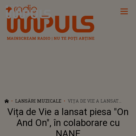
Radio Impuls
LANSĂRI MUZICALE
VIȚA DE VIE A LANSAT
PIESA "ON AND ON", ÎN
Vița de Vie a lansat piesa "On
COLABORARE CU NANE
And On", în colaborare cu
NANE