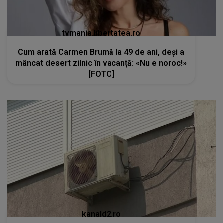
tvmania.libertatea.ro
Cum arată Carmen Brumă la 49 de ani, deși a
mâncat desert zilnic în vacanță: «Nu e noroc!»
[FOTO]
kanald2.ro