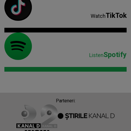
TikTok
Watch
Spotify
Listen
Parteneri: