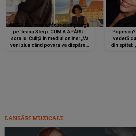
MESAJUL care a făcut-o să plângă
CE SE Î
pe Ileana Sterp. CUM A APĂRUT
Popescu?
sora lui Culiță în mediul online: „Va
vedetă du
veni ziua când povara va dispărea,
din spital:
iar lacrimile...”
LANSĂRI MUZICALE