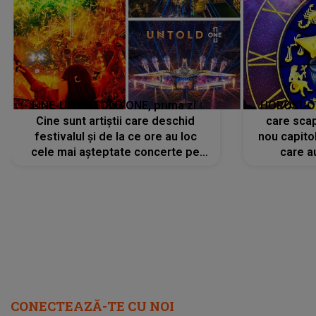
LINE-UP UNTOLD ONE, prima zi.
HOROSCOP 
Cine sunt artiștii care deschid
care scap
festivalul și de la ce ore au loc
nou capitol
cele mai așteptate concerte pe
care a
scena principală?
perioadă 
CONECTEAZĂ-TE CU NOI