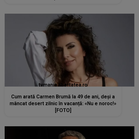
tvmania.libertatea.ro
Cum arată Carmen Brumă la 49 de ani, deși a
mâncat desert zilnic în vacanță: «Nu e noroc!»
[FOTO]