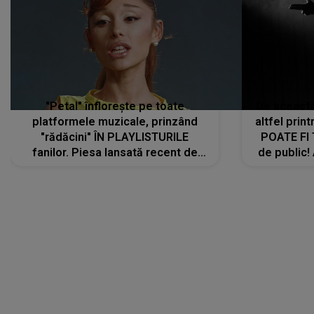
"Petal" înflorește pe toate
De această 
platformele muzicale, prinzând
altfel prin
"rădăcini" ÎN PLAYLISTURILE
POATE FI
fanilor. Piesa lansată recent de
de public!
Ariana Grande îi face pe
a lansat V
ascultători SĂ O ASCULTE PE
REPEAT