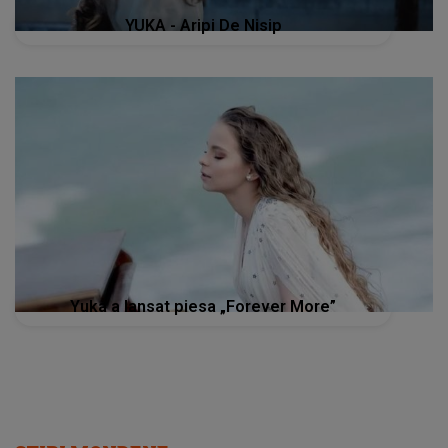
YUKA - Aripi De Nisip
Yuka a lansat piesa „Forever More”