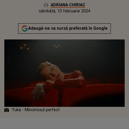
Autor:
ADRIANA CHIRIAC
Publicat:
vineri, 10 februarie 2023
Actualizat:
sâmbătă, 10 februarie 2024
Adaugă-ne ca sursă preferată în Google
Yuka - Mincinosul perfect