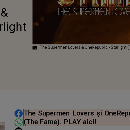
LIGHT (THE
 &
E)
rlight
The Supermen Lovers & ‪OneRepublic‬ - Starlight
DISTRIBUIE ARTICOLUL
The Supermen Lovers și ‪OneRepub
(The Fame). PLAY aici!