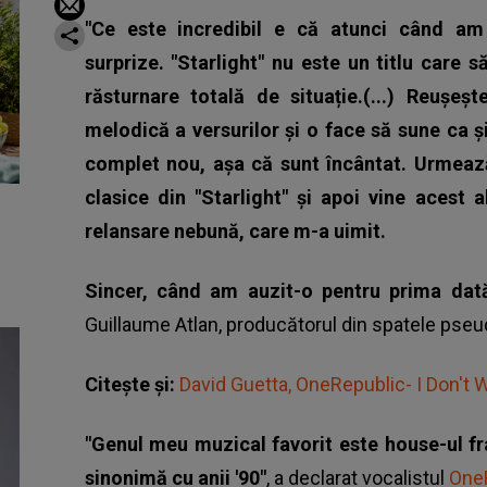
"Ce este incredibil e că atunci când am
surprize. "Starlight" nu este un titlu care 
răsturnare totală de situație.(...) Reușeș
melodică a versurilor și o face să sune ca și
complet nou, așa că sunt încântat. Urmează
clasice din "Starlight" și apoi vine acest a
relansare nebună, care m-a uimit.
Sincer, când am auzit-o pentru prima dată
Guillaume Atlan, producătorul din spatele ps
Citește și:
David Guetta, OneRepublic- I Don't 
"Genul meu muzical favorit este house-ul f
sinonimă cu anii '90"
, a declarat vocalistul
‪One