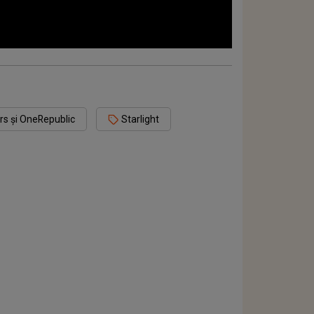
 și ‪OneRepublic‬
Starlight