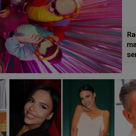
Ra
ma
se