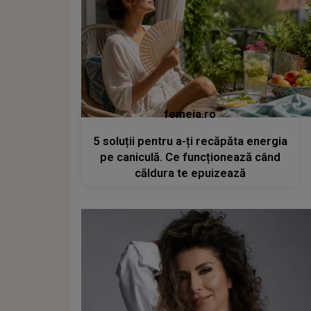
femeia.ro
5 soluții pentru a-ți recăpăta energia
pe caniculă. Ce funcționează când
căldura te epuizează