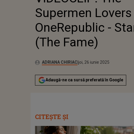
STAR
Supermen Lovers
FAM
‪OneRepublic‬ - Sta
(The Fame)
Publicat:
Autor:
joi, 26 iunie 2025
Actualizat:
ADRIANA CHIRIAC
joi, 26 iunie 2025
Adaugă-ne ca sursă preferată în Google
CITEȘTE ȘI