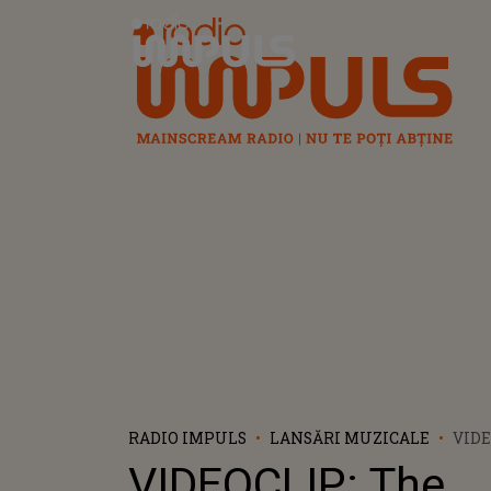
Radio Impuls
RADIO IMPULS
LANSĂRI MUZICALE
VIDE
SUP
VIDEOCLIP: The
& ‪ONEREPUBLIC‬ -