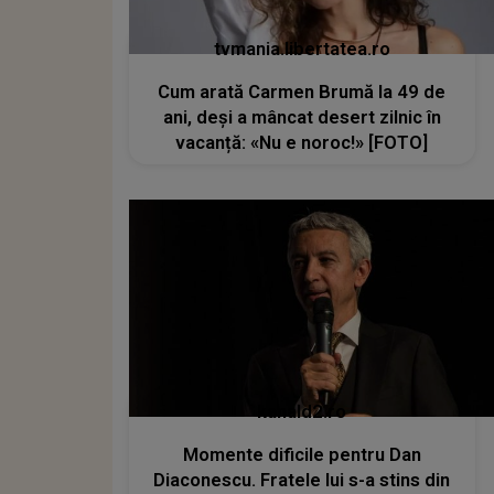
tvmania.libertatea.ro
Cum arată Carmen Brumă la 49 de
ani, deși a mâncat desert zilnic în
vacanță: «Nu e noroc!» [FOTO]
kanald2.ro
Momente dificile pentru Dan
Diaconescu. Fratele lui s-a stins din