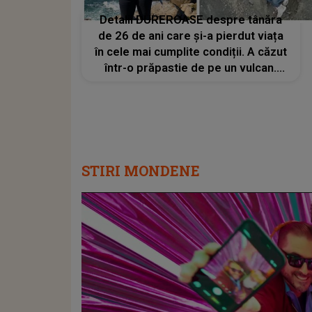
Detalii DUREROASE despre tânăra
de 26 de ani care și-a pierdut viața
în cele mai cumplite condiții. A căzut
într-o prăpastie de pe un vulcan.
Strigătul Julianei Marins, înghițit de
adâncimea craterului
STIRI MONDENE