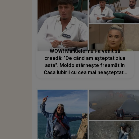
WOW! Manuelei nu i-a venit să
creadă: "De când am așteptat ziua
asta". Moldo stârnește freamăt în
Casa Iubirii cu cea mai neașteptată
apariție. Reacțiile au fost imposibil
de controlat. Dorobanțu, șocat de
toată situația: "Iauzi ce zile aștepta
Manuela"