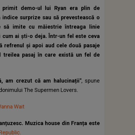
 primit demo-ul lui Ryan era plin de
să indice surprize sau să prevestească o
te să imite cu măiestrie întreaga linie
 cum ai ști-o deja. Într-un fel este ceva
 refrenul și apoi aud cele două pasaje
l treilea pasaj în care există un fel de
, am crezut că am halucinații"
, spune
eudonimului The Supermen Lovers.
Wanna Wait
ranțuzesc. Muzica house din Franța este
Republic‬.