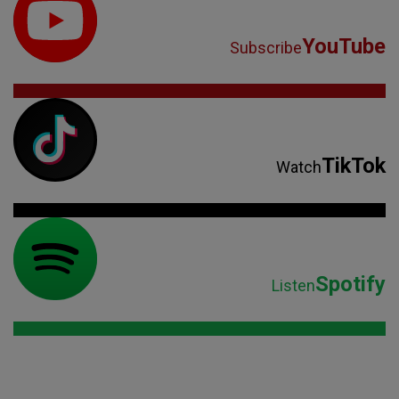
YouTube
Subscribe
TikTok
Watch
Spotify
Listen