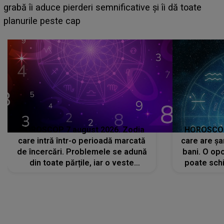
face o MĂRTURISIRE NEAȘTEPTATĂ despre mama
sa: "I-am spus și ei în față, eu nu te iubesc pentru
că..."
HOROSCOP 7 august 2026. Zodia
HOROSCOP 
care intră într-o perioadă marcată
care are șa
de încercări. Problemele se adună
bani. O opo
din toate părțile, iar o veste
poate schi
neașteptată îi dă planurile peste
la
cap