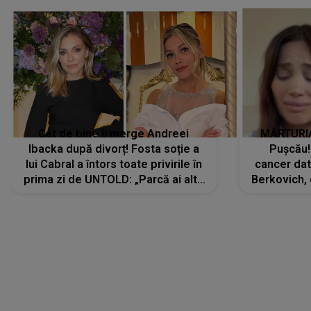
Cât de bine îi merge Andreei
MĂRTURIA
Ibacka după divorț! Fosta soție a
Pușcău!
lui Cabral a întors toate privirile în
cancer dato
prima zi de UNTOLD: „Parcă ai altă
Berkovich, 
strălucire, emani putere,
accident ru
încredere, siguranță...”
Dacă nu 