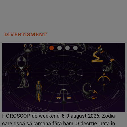
DIVERTISMENT
Emanuel a ținut ACEST DETALIU ASCUNS până
acum! În fața Alexandrei, concurentul din Casa Iubirii