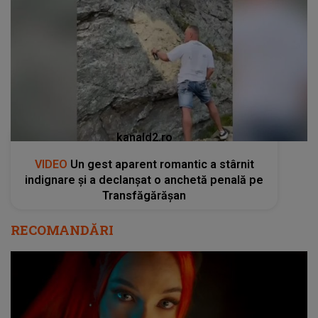
kanald2.ro
VIDEO
Un gest aparent romantic a stârnit
indignare și a declanșat o anchetă penală pe
Transfăgărășan
RECOMANDĂRI