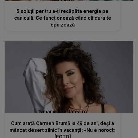
5 soluții pentru a-ți recăpăta energia pe
caniculă. Ce funcționează când căldura te
epuizează
tvmania.libertatea.ro
Cum arată Carmen Brumă la 49 de ani, deși a
mâncat desert zilnic în vacanță: «Nu e noroc!»
[FOTO]