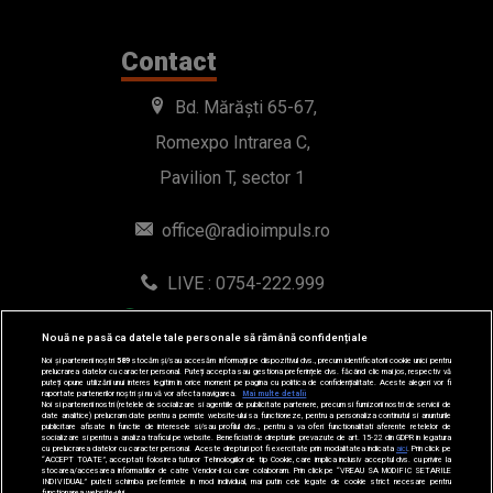
Contact
Bd. Mărăști 65-67,
Romexpo Intrarea C,
Pavilion T, sector 1
office@radioimpuls.ro
LIVE : 0754-222.999
WhatsApp: 0754-222.999
Nouă ne pasă ca datele tale personale să rămână confidențiale
Noi și partenerii noștri
589
stocăm și/sau accesăm informații pe dispozitivul dvs., precum identificatorii cookie unici pentru
prelucrarea datelor cu caracter personal. Puteți accepta sau gestiona preferințele dvs. făcând clic mai jos, respectiv vă
puteți opune utilizării unui interes legitim în orice moment pe pagina cu politica de confidențialitate. Aceste alegeri vor fi
raportate partenerilor noștri și nu vă vor afecta navigarea.
Mai multe detalii
Noi si partenerii nostri (retelele de socializare si agentiile de publicitate partenere, precum si furnizorii nostri de servicii de
date analitice) prelucram date pentru a permite website-ului sa functioneze, pentru a personaliza continutul si anunturile
publicitare afisate in functie de interesele si/sau profilul dvs., pentru a va oferi functionalitati aferente retelelor de
socializare si pentru a analiza traficul pe website. Beneficiati de drepturile prevazute de art. 15-22 din GDPR in legatura
cu prelucrarea datelor cu caracter personal. Aceste drepturi pot fi exercitate prin modalitatea indicata
aici
. Prin click pe
“ACCEPT TOATE”, acceptati folosirea tuturor Tehnologiilor de tip Cookie, care implica inclusiv acceptul dvs. cu privire la
stocarea/accesarea informatiilor de catre Vendor-ii cu care colaboram. Prin click pe “VREAU SA MODIFIC SETARILE
INDIVIDUAL” puteti schimba preferintele in mod individual, mai putin cele legate de cookie strict necesare pentru
functionarea website-ului.