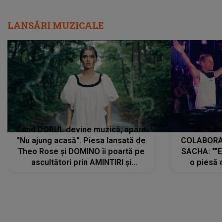
LANSĂRI MUZICALE
Când DORUL devine muzică, apare
Armin 
"Nu ajung acasă". Piesa lansată de
COLABORAR
Theo Rose și DOMINO îi poartă pe
SACHA: ""E
ascultători prin AMINTIRI și
o piesă 
REGĂSIRI, iar drumul emoțiilor
imediat pre
trece prin sufletul publicului:
cu mine șt
"Pentru toți cei care au plecat
păstrăm do
departe ca să le fie mai bine"