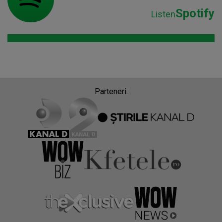
Spotify
Listen
Parteneri: