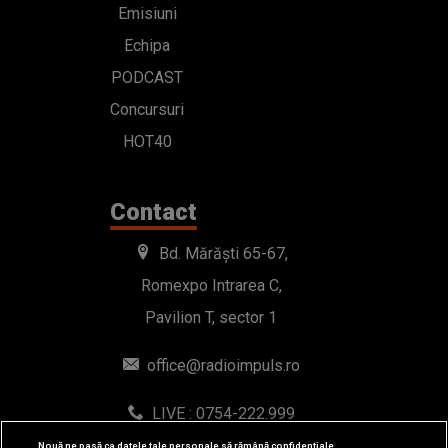
Emisiuni
Echipa
PODCAST
Concursuri
HOT40
Contact
Bd. Mărăști 65-67,
Romexpo Intrarea C,
Pavilion T, sector 1
office@radioimpuls.ro
LIVE : 0754-222.999
WhatsApp: 0754-222.999
Nouă ne pasă ca datele tale personale să rămână confidențiale