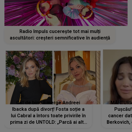
Radio Impuls cucerește tot mai mulți
ascultători: creșteri semnificative în audiență
Cât de bine îi merge Andreei
MĂRTURIA
Ibacka după divorț! Fosta soție a
Pușcău!
lui Cabral a întors toate privirile în
cancer dato
prima zi de UNTOLD: „Parcă ai altă
Berkovich, 
strălucire, emani putere,
accident ru