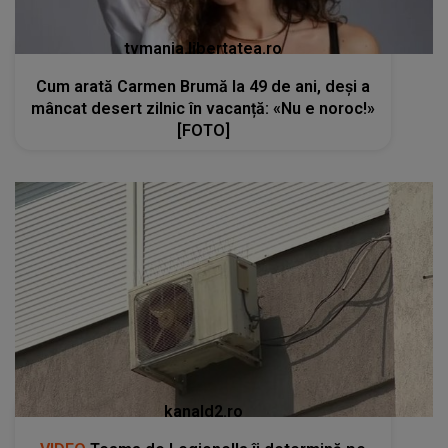
tvmania.libertatea.ro
Cum arată Carmen Brumă la 49 de ani, deși a
mâncat desert zilnic în vacanță: «Nu e noroc!»
[FOTO]
kanald2.ro