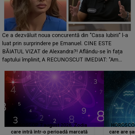
Ce a dezvăluit noua concurentă din "Casa Iubirii" l-a
luat prin surprindere pe Emanuel. CINE ESTE
BĂIATUL VIZAT de Alexandra?! Aflându-se în fața
faptului împlinit, A RECUNOSCUT IMEDIAT: "Am
avut..."
HOROSCOP 7 august 2026. Zodia
HOROSCOP 
care intră într-o perioadă marcată
care are șa