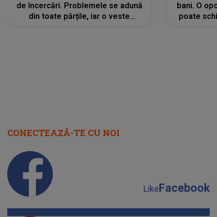
de încercări. Problemele se adună
bani. O opo
din toate părțile, iar o veste
poate schi
neașteptată îi dă planurile peste
la
cap
CONECTEAZĂ-TE CU NOI
Facebook
Like