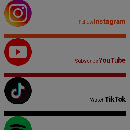
Instagram
Follow
YouTube
Subscribe
TikTok
Watch