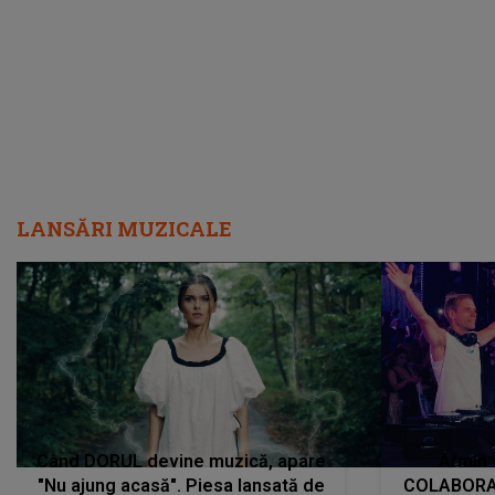
încredere, siguranță...”
Dacă nu 
LANSĂRI MUZICALE
Când DORUL devine muzică, apare
Armin 
"Nu ajung acasă". Piesa lansată de
COLABORAR