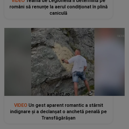
VIDEO
Teama de Legionella îi determină pe
români să renunțe la aerul condiționat în plină
caniculă
kanald2.ro
VIDEO
Un gest aparent romantic a stârnit
indignare și a declanșat o anchetă penală pe
Transfăgărășan