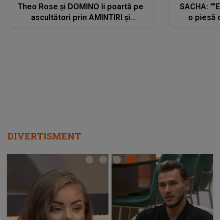
Theo Rose și DOMINO îi poartă pe
SACHA: ""E
ascultători prin AMINTIRI și
o piesă 
REGĂSIRI, iar drumul emoțiilor
imediat pre
trece prin sufletul publicului:
cu mine șt
"Pentru toți cei care au plecat
păstrăm do
departe ca să le fie mai bine"
DIVERTISMENT