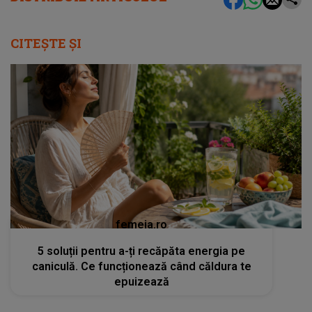
CITEȘTE ȘI
femeia.ro
5 soluții pentru a-ți recăpăta energia pe
caniculă. Ce funcționează când căldura te
epuizează