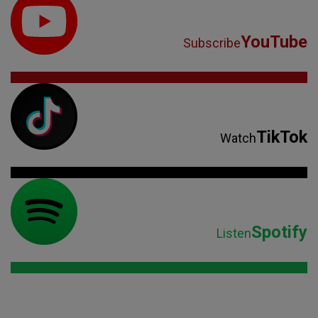
YouTube
Subscribe
TikTok
Watch
Spotify
Listen