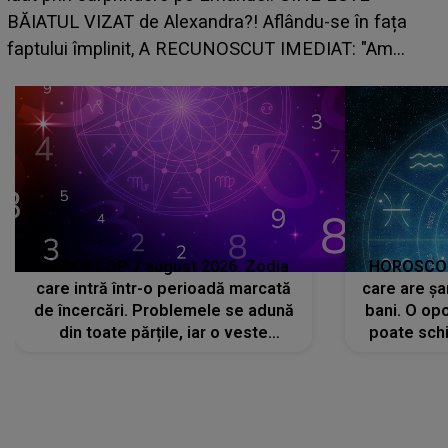
BĂIATUL VIZAT de Alexandra?! Aflându-se în fața
faptului împlinit, A RECUNOSCUT IMEDIAT: "Am
avut..."
HOROSCOP 7 august 2026. Zodia
HOROSCOP 
care intră într-o perioadă marcată
care are șa
de încercări. Problemele se adună
bani. O opo
din toate părțile, iar o veste
poate schi
neașteptată îi dă planurile peste
la
cap