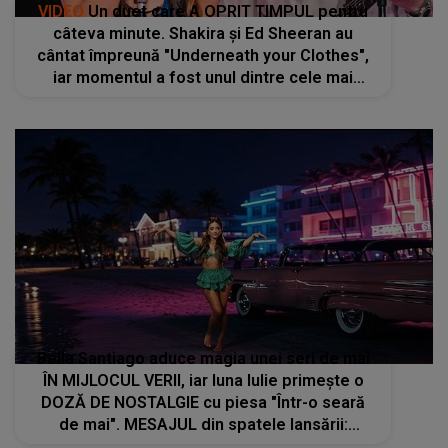
VIDEO
Un duet care A OPRIT TIMPUL pentru
câteva minute. Shakira și Ed Sheeran au
cântat împreună "Underneath your Clothes",
iar momentul a fost unul dintre cele mai
apreciate: "Lucrăm foarte bine împreună, ne
înțelegem unul pe celălalt"
Bella Santiago aduce magia unei seri de mai
ÎN MIJLOCUL VERII, iar luna Iulie primește o
DOZĂ DE NOSTALGIE cu piesa "Într-o seară
de mai". MESAJUL din spatele lansării:
"Amintirile care rămân cu tine mult timp după