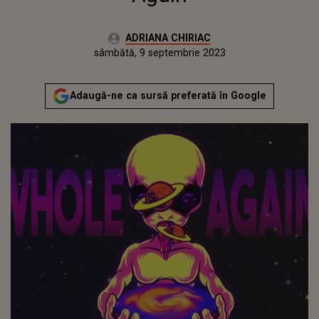
Autor:
ADRIANA CHIRIAC
Publicat:
vineri, 9 septembrie 2022
Actualizat:
sâmbătă, 9 septembrie 2023
Adaugă-ne ca sursă preferată în Google