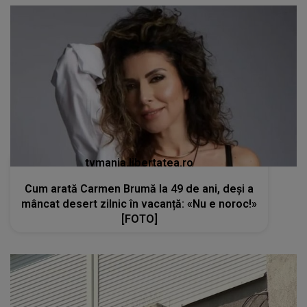
tvmania.libertatea.ro
Cum arată Carmen Brumă la 49 de ani, deși a
mâncat desert zilnic în vacanță: «Nu e noroc!»
[FOTO]