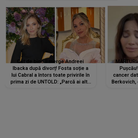
Cât de bine îi merge Andreei
MĂRTURIA
Ibacka după divorț! Fosta soție a
Pușcău!
lui Cabral a întors toate privirile în
cancer dato
prima zi de UNTOLD: „Parcă ai altă
Berkovich, 
strălucire, emani putere,
accident ru
încredere, siguranță...”
Dacă nu 