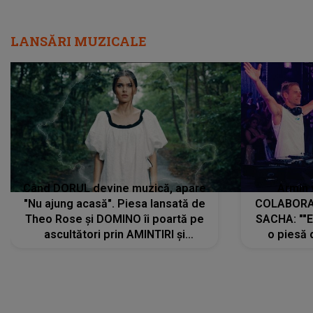
LANSĂRI MUZICALE
Când DORUL devine muzică, apare
Armin 
"Nu ajung acasă". Piesa lansată de
COLABORAR
Theo Rose și DOMINO îi poartă pe
SACHA: ""E
ascultători prin AMINTIRI și
o piesă 
REGĂSIRI, iar drumul emoțiilor
imediat pre
trece prin sufletul publicului:
cu mine șt
"Pentru toți cei care au plecat
păstrăm do
departe ca să le fie mai bine"