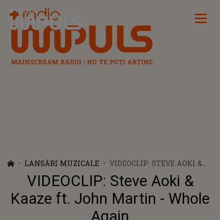
Radio Impuls
LANSĂRI MUZICALE
VIDEOCLIP: STEVE AOKI &
KAAZE FT. JOHN MARTIN -
VIDEOCLIP: Steve Aoki &
WHOLE AGAIN
Kaaze ft. John Martin - Whole
Again