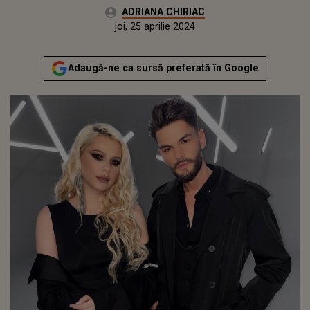
Autor:
ADRIANA CHIRIAC
Publicat:
marți, 25 aprilie 2023
Actualizat:
joi, 25 aprilie 2024
Adaugă-ne ca sursă preferată în Google