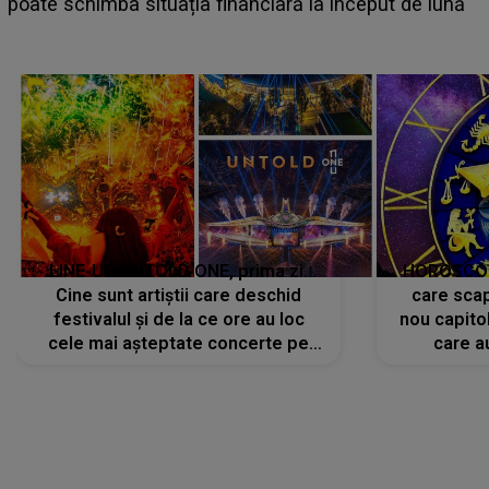
poate schimba situația financiară la început de lună
e
LINE-UP UNTOLD ONE, prima zi.
HOROSCOP 
Cine sunt artiștii care deschid
care scap
festivalul și de la ce ore au loc
nou capitol
cele mai așteptate concerte pe
care a
scena principală?
perioadă 