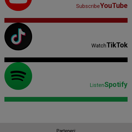
YouTube
Subscribe
TikTok
Watch
Spotify
Listen
Parteneri: