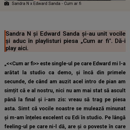
Sandra N x Edward Sanda - Cum ar fi
Sandra N și Edward Sanda și-au unit vocile
și aduc în playlisturi piesa „Cum ar fi". Dă-i
play aici.
„<<Cum ar fi>> este single-ul pe care Edward mi l-a
arătat la studio ca demo, și încă din primele
secunde, de când am auzit acel intro de pian am
simțit că e al nostru, nici nu am mai stat să ascult
până la final și i-am zis: vreau să trag pe piesa
asta. Simt că vocile noastre se mulează minunat
și m-am înțeles excelent cu Edi în studio. Pe lângă
feeling-ul pe care ni-l dă, are și o poveste în care