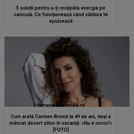
5 soluții pentru a-ți recăpăta energia pe
caniculă. Ce funcționează când căldura te
epuizează
tvmania.libertatea.ro
Cum arată Carmen Brumă la 49 de ani, deși a
mâncat desert zilnic în vacanță: «Nu e noroc!»
[FOTO]