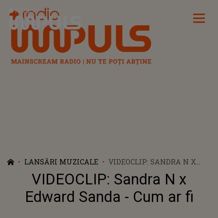
Radio Impuls
LANSĂRI MUZICALE
VIDEOCLIP: SANDRA N X
EDWARD SANDA - CUM AR
VIDEOCLIP: Sandra N x
FI
Edward Sanda - Cum ar fi