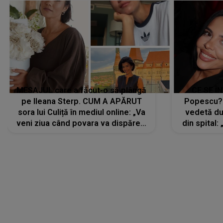
MESAJUL care a făcut-o să plângă
CE SE Î
pe Ileana Sterp. CUM A APĂRUT
Popescu?
sora lui Culiță în mediul online: „Va
vedetă du
veni ziua când povara va dispărea,
din spital:
iar lacrimile...”